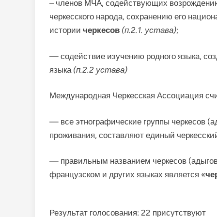
– членов МЧА, содействующих возрождению
черкесского народа, сохранению его наци
истории
черкесов
(п.2.1. устава)
;
— содействие изучению родного языка, со
языка
(п.2.2 устава)
Международная Черкесская Ассоциация счи
— все этнографические группы черкесов (ад
проживания, составляют единый черкесский
— правильным названием черкесов (адыгов)
французском и других языках является «
че
Результат голосования: 22 присутствуют