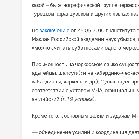
какой – бы этнографической группе черкесо
турецком, французском и других языках на
По
заключению
от 25.05.2010 г. Института
Маклая Российской академии наук убыхов, 
«можно считать субэтносами одного-черкесс
Письменность на черкесском языке существ
адыгейцы, шапсуги); и на кабардино-черке
кабардинцы, черкесы и др.). Существует п
соответствии с уставом МЧА, официальны
английский
(п.1.9 устава
).
Кроме того, к основным целям и задачам МЧ
— объединение усилий и координация дея