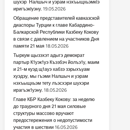
шухэр Налшыч и уэрам нэхъыщхьэмкIэ
иригъэкIуэну.
19.05.2026
Обращение представителей кавказской
диаспоры Турции к главе Кабардино-
Балкарской Республики Казбеку Кокову
в связи с давлением на участников Дня
памяти 21 мая
18.05.2026
Тыркум щызэхэт адыгэ демократ
партыр К1уэк1уэ Къэзбэч йолъэ1у, маим
и 21-м куэд щ1ауэ хабзэ зэрыхъуам
хуэдэу, мы гъэми Налшыч и уэрам
нэхъыщхьэм тету лъэсхэри шухэри
ирагъэк1уэну.
18.05.2026
Главе КБР Казбеку Кокову: за неделю
до траурного дня 21 мая силовые
структуры массово вручают
предостережения о недопустимости
участия в шествии
16.05.2026