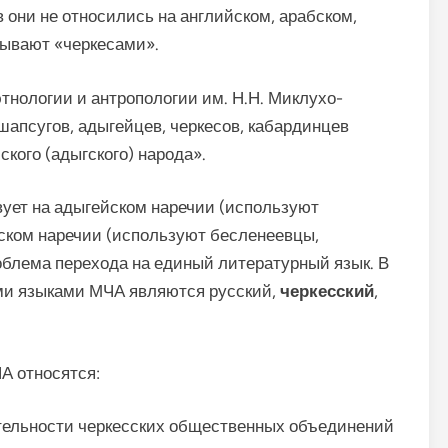
в они не относились на английском, арабском,
зывают «черкесами».
 этнологии и антропологии им. Н.Н. Миклухо-
шапсугов, адыгейцев, черкесов, кабардинцев
кого (адыгского) народа».
ует на адыгейском наречии (используют
сском наречии (используют бесленеевцы,
роблема перехода на единый литературный язык. В
ми языками МЧА являются русский,
черкесский
,
А относятся:
тельности черкесских общественных объединений