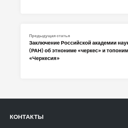
Навигация
Предыдущая
Предыдущая статья
статья:
Заключение Российской академии нау
по
(РАН) об этнониме «черкес» и топони
записям
«Черкесия»
КОНТАКТЫ