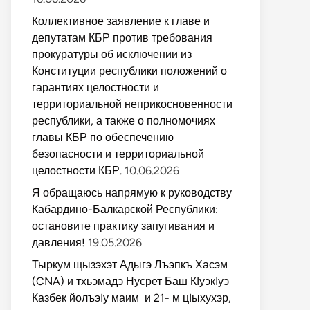
Коллективное заявление к главе и
депутатам КБР против требования
прокуратуры об исключении из
Конституции республики положений о
гарантиях целостности и
территориальной неприкосновенности
республики, а также о полномочиях
главы КБР по обеспечению
безопасности и территориальной
целостности КБР.
10.06.2026
Я обращаюсь напрямую к руководству
Кабардино-Балкарской Республики:
остановите практику запугивания и
давления!
19.05.2026
Тыркум щызэхэт Адыгэ Лъэпкъ Хасэм
(CNA) и тхьэмадэ Нусрет Баш КIуэкIуэ
Казбек йолъэIу маим и 21- м цIыхухэр,