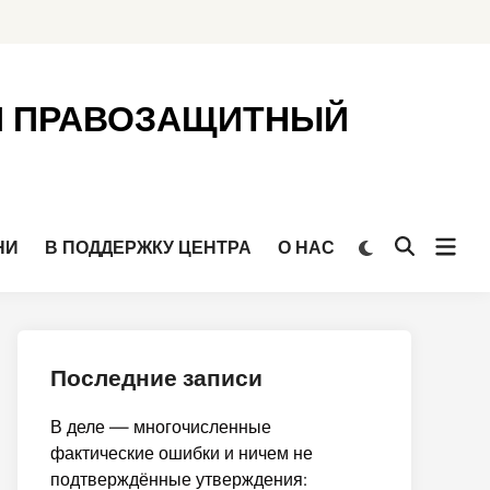
Й ПРАВОЗАЩИТНЫЙ
Откр
Переключить
НИ
В ПОДДЕРЖКУ ЦЕНТРА
О НАС
Открыть
на
мен
поиск
тёмный
режим
Последние записи
В деле — многочисленные
фактические ошибки и ничем не
подтверждённые утверждения: