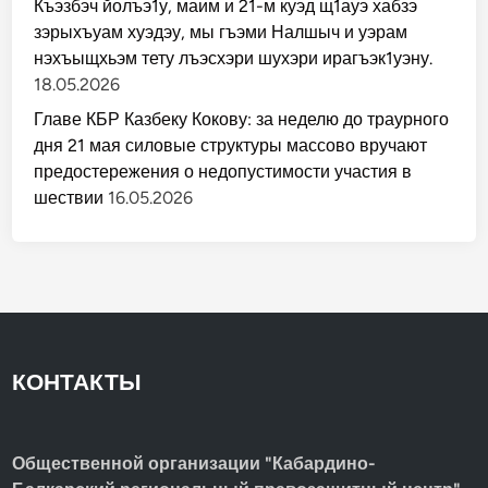
Къэзбэч йолъэ1у, маим и 21-м куэд щ1ауэ хабзэ
зэрыхъуам хуэдэу, мы гъэми Налшыч и уэрам
нэхъыщхьэм тету лъэсхэри шухэри ирагъэк1уэну.
18.05.2026
Главе КБР Казбеку Кокову: за неделю до траурного
дня 21 мая силовые структуры массово вручают
предостережения о недопустимости участия в
шествии
16.05.2026
КОНТАКТЫ
Общественной организации "Кабардино-