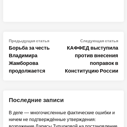
Навигация
Предыдущая
Сле
Предыдущая статья
Следующая статья
статья:
стат
Борьба за честь
КАФФЕД выступила
по
Владимира
против внесения
записям
Жамборова
поправок в
продолжается
Конституцию России
Последние записи
В деле — многочисленные фактические ошибки и
ничем не подтверждённые утверждения:
возражение Ларисы Тупцоковой на постановление