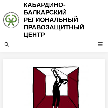
Перейти
КАБАРДИНО-
к
БАЛКАРСКИЙ
содержимому
РЕГИОНАЛЬНЫЙ
ПРАВОЗАЩИТНЫЙ
ЦЕНТР
Гла
Открыть
ме
поиск