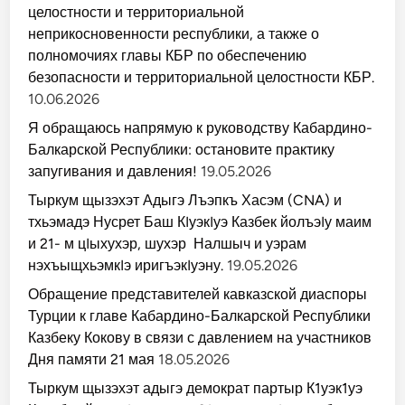
целостности и территориальной
неприкосновенности республики, а также о
полномочиях главы КБР по обеспечению
безопасности и территориальной целостности КБР.
10.06.2026
Я обращаюсь напрямую к руководству Кабардино-
Балкарской Республики: остановите практику
запугивания и давления!
19.05.2026
Тыркум щызэхэт Адыгэ Лъэпкъ Хасэм (CNA) и
тхьэмадэ Нусрет Баш КIуэкIуэ Казбек йолъэIу маим
и 21- м цIыхухэр, шухэр Налшыч и уэрам
нэхъыщхьэмкIэ иригъэкIуэну.
19.05.2026
Обращение представителей кавказской диаспоры
Турции к главе Кабардино-Балкарской Республики
Казбеку Кокову в связи с давлением на участников
Дня памяти 21 мая
18.05.2026
Тыркум щызэхэт адыгэ демократ партыр К1уэк1уэ