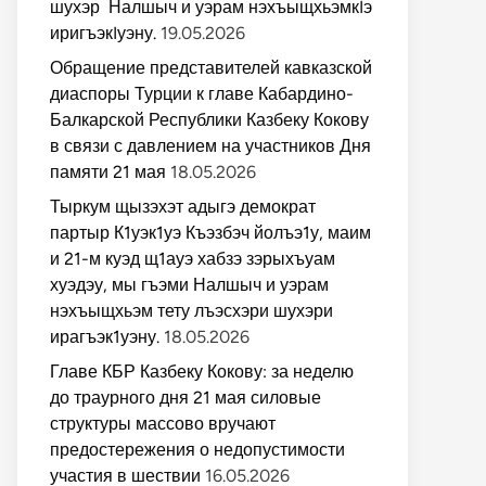
шухэр Налшыч и уэрам нэхъыщхьэмкIэ
иригъэкIуэну.
19.05.2026
Обращение представителей кавказской
диаспоры Турции к главе Кабардино-
Балкарской Республики Казбеку Кокову
в связи с давлением на участников Дня
памяти 21 мая
18.05.2026
Тыркум щызэхэт адыгэ демократ
партыр К1уэк1уэ Къэзбэч йолъэ1у, маим
и 21-м куэд щ1ауэ хабзэ зэрыхъуам
хуэдэу, мы гъэми Налшыч и уэрам
нэхъыщхьэм тету лъэсхэри шухэри
ирагъэк1уэну.
18.05.2026
Главе КБР Казбеку Кокову: за неделю
до траурного дня 21 мая силовые
структуры массово вручают
предостережения о недопустимости
участия в шествии
16.05.2026