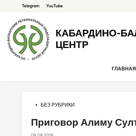
Перейти
Telegram
YouTube
к
содержимому
КАБАРДИНО-БА
ЦЕНТР
ГЛАВНА
Опубликовано
БЕЗ РУБРИКИ
в
Приговор Алиму Султ
08.08.2018