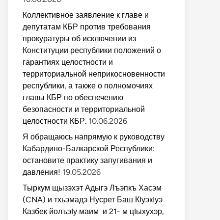
Коллективное заявление к главе и
депутатам КБР против требования
прокуратуры об исключении из
Конституции республики положений о
гарантиях целостности и
территориальной неприкосновенности
республики, а также о полномочиях
главы КБР по обеспечению
безопасности и территориальной
целостности КБР.
10.06.2026
Я обращаюсь напрямую к руководству
Кабардино-Балкарской Республики:
остановите практику запугивания и
давления!
19.05.2026
Тыркум щызэхэт Адыгэ Лъэпкъ Хасэм
(CNA) и тхьэмадэ Нусрет Баш КIуэкIуэ
Казбек йолъэIу маим и 21- м цIыхухэр,