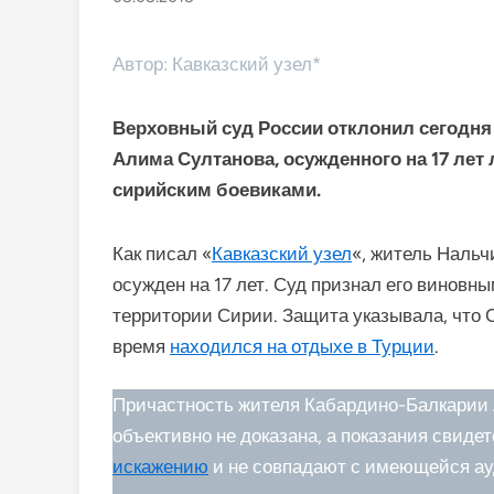
Автор: Кавказский узел*
Верховный суд России отклонил сегодн
Алима Султанова, осужденного на 17 лет
сирийским боевиками.
Как писал «
Кавказский узел
«, житель Нальч
осужден на 17 лет. Суд признал его виновн
территории Сирии. Защита указывала, что 
время
находился на отдыхе в Турции
.
Причастность жителя Кабардино-Балкарии
объективно не доказана, а показания свиде
искажению
и не совпадают с имеющейся ау