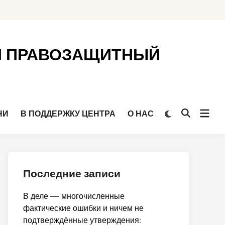
Й ПРАВОЗАЩИТНЫЙ
Откр
Переключить
НИ
В ПОДДЕРЖКУ ЦЕНТРА
О НАС
Открыть
на
мен
поиск
тёмный
режим
Последние записи
В деле — многочисленные
фактические ошибки и ничем не
подтверждённые утверждения: