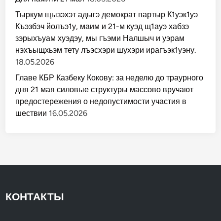
Тыркум щызэхэт адыгэ демократ партыр К1уэк1уэ
Къэзбэч йолъэ1у, маим и 21-м куэд щ1ауэ хабзэ
зэрыхъуам хуэдэу, мы гъэми Налшыч и уэрам
нэхъыщхьэм тету лъэсхэри шухэри ирагъэк1уэну.
18.05.2026
Главе КБР Казбеку Кокову: за неделю до траурного
дня 21 мая силовые структуры массово вручают
предостережения о недопустимости участия в
шествии
16.05.2026
КОНТАКТЫ