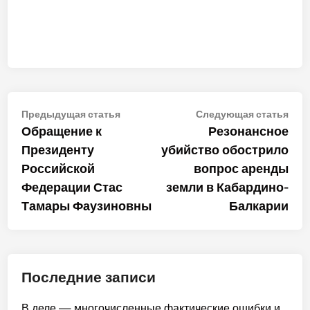
Навигация
Предыдущая
Сле
Предыдущая статья
Следующая статья
статья:
стат
Обращение к
Резонансное
по
Президенту
убийство обострило
записям
Российской
вопрос аренды
Федерации Стас
земли в Кабардино-
Тамары Фаузиновны
Балкарии
Последние записи
В деле — многочисленные фактические ошибки и