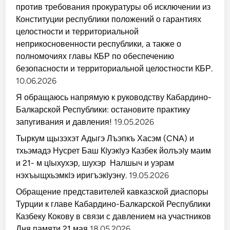
против требования прокуратуры об исключении из
Конституции республики положений о гарантиях
целостности и территориальной
неприкосновенности республики, а также о
полномочиях главы КБР по обеспечению
безопасности и территориальной целостности КБР.
10.06.2026
Я обращаюсь напрямую к руководству Кабардино-
Балкарской Республики: остановите практику
запугивания и давления!
19.05.2026
Тыркум щызэхэт Адыгэ Лъэпкъ Хасэм (CNA) и
тхьэмадэ Нусрет Баш КIуэкIуэ Казбек йолъэIу маим
и 21- м цIыхухэр, шухэр Налшыч и уэрам
нэхъыщхьэмкIэ иригъэкIуэну.
19.05.2026
Обращение представителей кавказской диаспоры
Турции к главе Кабардино-Балкарской Республики
Казбеку Кокову в связи с давлением на участников
Дня памяти 21 мая
18.05.2026