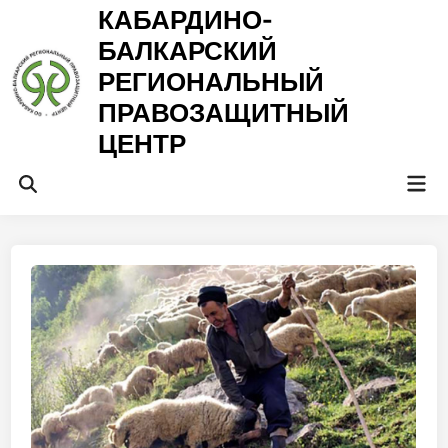
Перейти
КАБАРДИНО-
к
БАЛКАРСКИЙ
содержимому
РЕГИОНАЛЬНЫЙ
ПРАВОЗАЩИТНЫЙ
ЦЕНТР
Гла
Открыть
ме
поиск