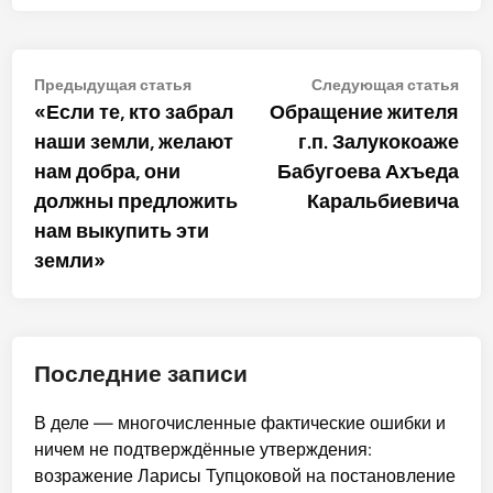
Навигация
Предыдущая
Сле
Предыдущая статья
Следующая статья
статья:
стат
«Если те, кто забрал
Обращение жителя
по
наши земли, желают
г.п. Залукокоаже
записям
нам добра, они
Бабугоева Ахъеда
должны предложить
Каральбиевича
нам выкупить эти
земли»
Последние записи
В деле — многочисленные фактические ошибки и
ничем не подтверждённые утверждения:
возражение Ларисы Тупцоковой на постановление