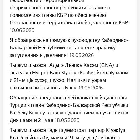
целостности и территориальной
неприкосновенности республики, а также о
полномочиях главы КБР по обеспечению
безопасности и территориальной целостности КБР.
10.06.2026
Я обращаюсь напрямую к руководству Кабардино-
Балкарской Республики: остановите практику
запугивания и давления!
19.05.2026
Тыркум щызэхэт Адыгэ Лъэпкъ Хасэм (CNA) и
тхьэмадэ Нусрет Баш КIуэкIуэ Казбек йолъэIу маим
и 21- м цIыхухэр, шухэр Налшыч и уэрам
нэхъыщхьэмкIэ иригъэкIуэну.
19.05.2026
Обращение представителей кавказской диаспоры
Турции к главе Кабардино-Балкарской Республики
Казбеку Кокову в связи с давлением на участников
Дня памяти 21 мая
18.05.2026
Тыркум щызэхэт адыгэ демократ партыр К1уэк1уэ
Къэзбэч йолъэ1у, маим и 21-м куэд щ1ауэ хабзэ