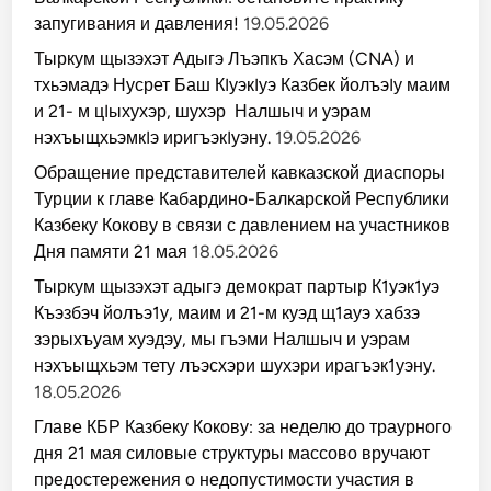
запугивания и давления!
19.05.2026
Тыркум щызэхэт Адыгэ Лъэпкъ Хасэм (CNA) и
тхьэмадэ Нусрет Баш КIуэкIуэ Казбек йолъэIу маим
и 21- м цIыхухэр, шухэр Налшыч и уэрам
нэхъыщхьэмкIэ иригъэкIуэну.
19.05.2026
Обращение представителей кавказской диаспоры
Турции к главе Кабардино-Балкарской Республики
Казбеку Кокову в связи с давлением на участников
Дня памяти 21 мая
18.05.2026
Тыркум щызэхэт адыгэ демократ партыр К1уэк1уэ
Къэзбэч йолъэ1у, маим и 21-м куэд щ1ауэ хабзэ
зэрыхъуам хуэдэу, мы гъэми Налшыч и уэрам
нэхъыщхьэм тету лъэсхэри шухэри ирагъэк1уэну.
18.05.2026
Главе КБР Казбеку Кокову: за неделю до траурного
дня 21 мая силовые структуры массово вручают
предостережения о недопустимости участия в