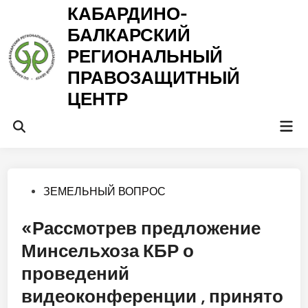
Перейти
КАБАРДИНО-
к
БАЛКАРСКИЙ
содержимому
РЕГИОНАЛЬНЫЙ
ПРАВОЗАЩИТНЫЙ
ЦЕНТР
Гла
Открыть
ме
поиск
Опубликовано
ЗЕМЕЛЬНЫЙ ВОПРОС
в
«Рассмотрев предложение
Минсельхоза КБР о
проведений
видеоконференции , принято