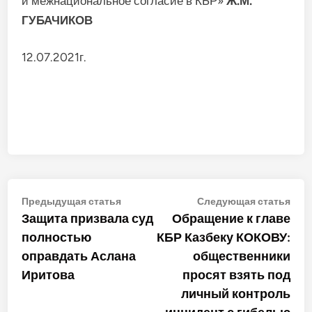
и межнациональное согласие в КБР»
Ж.М.
ГУБАЧИКОВ
12.07.2021г.
Навигация
Предыдущая
Сле
Предыдущая статья
Следующая статья
статья:
стат
Защита призвала суд
Обращение к главе
по
полностью
КБР Казбеку КОКОВУ:
записям
оправдать Аслана
общественники
Иритова
просят взять под
личный контроль