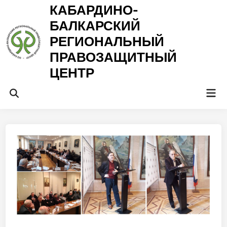
Перейти
КАБАРДИНО-
к
БАЛКАРСКИЙ
содержимому
РЕГИОНАЛЬНЫЙ
ПРАВОЗАЩИТНЫЙ
ЦЕНТР
Гла
Открыть
ме
поиск