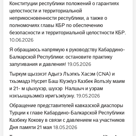
Конституции республики положений о гарантиях
целостности и территориальной
неприкосновенности республики, а также о
полномочиях главы КБР по обеспечению
безопасности и территориальной целостности КБР.
10.06.2026
Я обращаюсь напрямую к руководству Кабардино-
Балкарской Республики: остановите практику
запугивания и давления!
19.05.2026
Тыркум щызэхэт Адыгэ Лъэпкъ Хасэм (CNA) и
тхьэмадэ Нусрет Баш КIуэкIуэ Казбек йолъэIу маим
и 21- м цIыхухэр, шухэр Налшыч и уэрам
нэхъыщхьэмкIэ иригъэкIуэну.
19.05.2026
Обращение представителей кавказской диаспоры
Турции к главе Кабардино-Балкарской Республики
Казбеку Кокову в связи с давлением на участников
Дня памяти 21 мая
18.05.2026