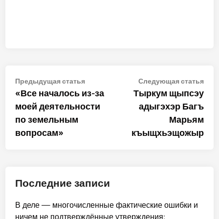
Навигация
Предыдущая
Сле
Предыдущая статья
Следующая статья
статья:
стат
«Все началось из-за
Тыркум щыпсэу
по
моей деятельности
адыгэхэр Багъ
записям
по земельным
Марьям
вопросам»
къыщхьэщожыр
Последние записи
В деле — многочисленные фактические ошибки и
ничем не подтверждённые утверждения: