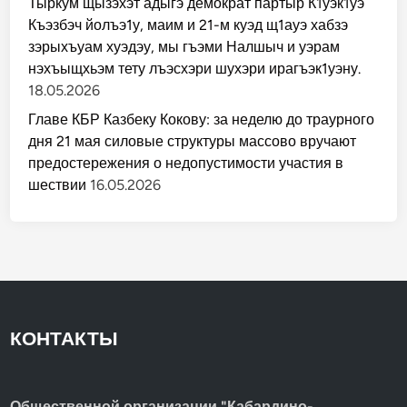
Тыркум щызэхэт адыгэ демократ партыр К1уэк1уэ
Къэзбэч йолъэ1у, маим и 21-м куэд щ1ауэ хабзэ
зэрыхъуам хуэдэу, мы гъэми Налшыч и уэрам
нэхъыщхьэм тету лъэсхэри шухэри ирагъэк1уэну.
18.05.2026
Главе КБР Казбеку Кокову: за неделю до траурного
дня 21 мая силовые структуры массово вручают
предостережения о недопустимости участия в
шествии
16.05.2026
КОНТАКТЫ
Общественной организации "Кабардино-