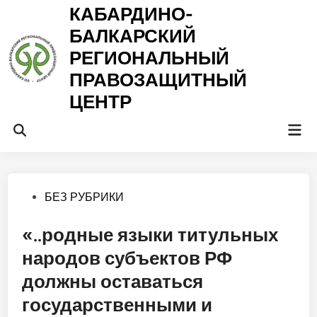
Перейти
КАБАРДИНО-
к
БАЛКАРСКИЙ
содержимому
РЕГИОНАЛЬНЫЙ
ПРАВОЗАЩИТНЫЙ
ЦЕНТР
Гла
Открыть
ме
поиск
Опубликовано
БЕЗ РУБРИКИ
в
«..родные языки титульных
народов субъектов РФ
должны оставаться
государственными и