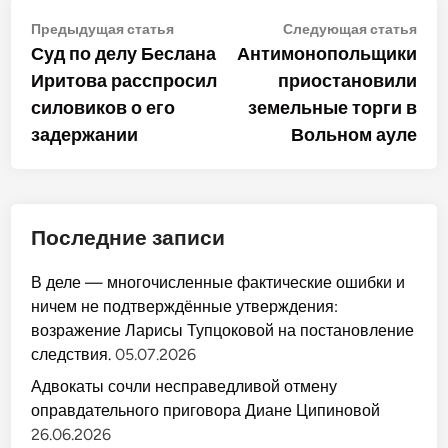
Навигация
Предыдущая
Сле
Предыдущая статья
Следующая статья
статья:
стат
Суд по делу Беслана
Антимонопольщики
по
Иритова расспросил
приостановили
записям
силовиков о его
земельные торги в
задержании
Вольном ауле
Последние записи
В деле — многочисленные фактические ошибки и
ничем не подтверждённые утверждения:
возражение Ларисы Тупцоковой на постановление
следствия.
05.07.2026
Адвокаты сочли несправедливой отмену
оправдательного приговора Диане Ципиновой
26.06.2026