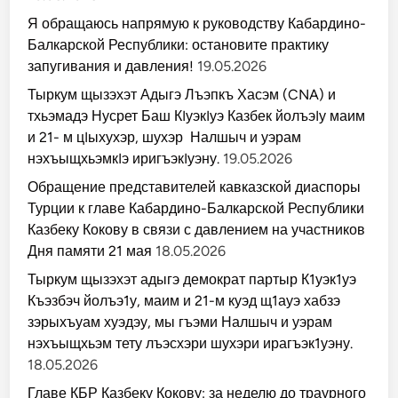
Я обращаюсь напрямую к руководству Кабардино-
Балкарской Республики: остановите практику
запугивания и давления!
19.05.2026
Тыркум щызэхэт Адыгэ Лъэпкъ Хасэм (CNA) и
тхьэмадэ Нусрет Баш КIуэкIуэ Казбек йолъэIу маим
и 21- м цIыхухэр, шухэр Налшыч и уэрам
нэхъыщхьэмкIэ иригъэкIуэну.
19.05.2026
Обращение представителей кавказской диаспоры
Турции к главе Кабардино-Балкарской Республики
Казбеку Кокову в связи с давлением на участников
Дня памяти 21 мая
18.05.2026
Тыркум щызэхэт адыгэ демократ партыр К1уэк1уэ
Къэзбэч йолъэ1у, маим и 21-м куэд щ1ауэ хабзэ
зэрыхъуам хуэдэу, мы гъэми Налшыч и уэрам
нэхъыщхьэм тету лъэсхэри шухэри ирагъэк1уэну.
18.05.2026
Главе КБР Казбеку Кокову: за неделю до траурного