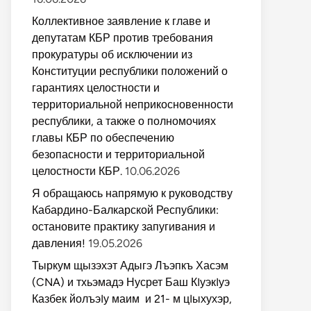
Коллективное заявление к главе и
депутатам КБР против требования
прокуратуры об исключении из
Конституции республики положений о
гарантиях целостности и
территориальной неприкосновенности
республики, а также о полномочиях
главы КБР по обеспечению
безопасности и территориальной
целостности КБР.
10.06.2026
Я обращаюсь напрямую к руководству
Кабардино-Балкарской Республики:
остановите практику запугивания и
давления!
19.05.2026
Тыркум щызэхэт Адыгэ Лъэпкъ Хасэм
(CNA) и тхьэмадэ Нусрет Баш КIуэкIуэ
Казбек йолъэIу маим и 21- м цIыхухэр,