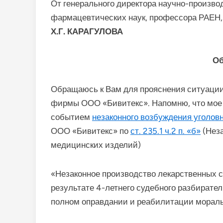
От генерального директора научно-произв
фармацевтических наук, профессора РАЕН, 
Х.Г. КАРАГУЛОВА
О
Обращаюсь к Вам для прояснения ситуации 
фирмы ООО «Бивитекс». Напомню, что мое п
событием
незаконного возбуждения уголовн
ООО «Бивитекс» по
ст. 235.1 ч.2 п. «б»
(Неза
медицинских изделий)
«Незаконное производство лекарственных 
результате 4-летнего судебного разбирате
полном оправдании и реабилитации мораль