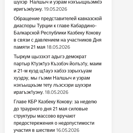
шухэр Налшыч и уэрам нэхъыщхьэмкIэ
иригъэкIуэну.
19.05.2026
Обращение представителей кавказской
диаспоры Турции к главе Кабардино-
Балкарской Республики Казбеку Кокову
в связи с давлением на участников Дня
памяти 21 мая
18.05.2026
Тыркум щызэхэт адыгэ демократ
партыр К1уэк1уэ Къэзбэч йолъэ1у, маим
и 21-м куэд щ1ауэ хабзэ зэрыхъуам
хуэдэу, мы гъэми Налшыч и уэрам
нэхъыщхьэм тету лъэсхэри шухэри
ирагъэк1уэну.
18.05.2026
Главе КБР Казбеку Кокову: за неделю
до траурного дня 21 мая силовые
структуры массово вручают
предостережения о недопустимости
участия в шествии
16.05.2026