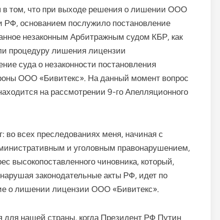
я в том, что при выходе решения о лишении ООО
и РФ, основанием послужило постановление
нанное незаконным Арбитражным судом КБР, как
ли процедуру лишения лицензии
ние суда о незаконности постановления
роны ООО «Бивитекс». На данный момент вопрос
находится на рассмотрении 9-го Апелляционного
г: во всех преследованиях меня, начиная с
дминистративным и уголовным правонарушением,
ес высокопоставленного чиновника, который,
нарушая законодательные акты РФ, идет по
ние о лишении лицензии ООО «Бивитекс».
я для нашей страны, когда Президент РФ Путин