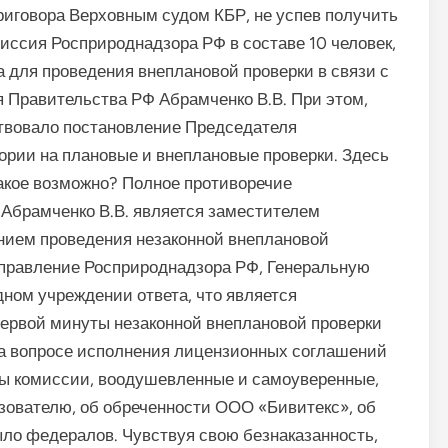
риговора Верховным судом КБР, не успев получить
омиссия Росприроднадзора РФ в составе 10 человек,
а для проведения внеплановой проверки в связи с
 Правительства РФ Абрамченко В.В. При этом,
йствовало постановление Председателя
рии на плановые и внеплановые проверки. Здесь
такое возможно? Полное противоречие
 Абрамченко В.В. является заместителем
нием проведения незаконной внеплановой
Управление Росприроднадзора РФ, Генеральную
одном учреждении ответа, что является
 первой минуты незаконной внеплановой проверки
а вопросе исполнения лицензионных соглашений
ы комиссии, воодушевленные и самоуверенные,
ьзователю, об обреченности ООО «Бивитекс», об
ыло федералов. Чувствуя свою безнаказанность,