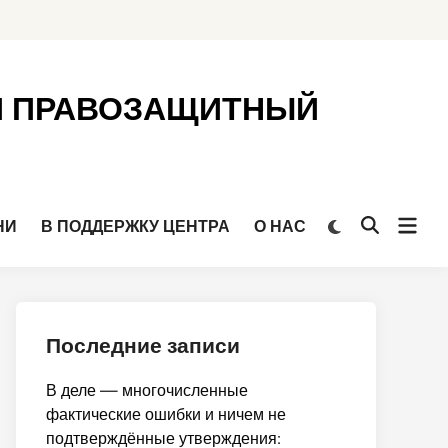
Й ПРАВОЗАЩИТНЫЙ
Откр
Переключить
НИ
В ПОДДЕРЖКУ ЦЕНТРА
О НАС
Открыть
на
мен
поиск
тёмный
режим
Последние записи
В деле — многочисленные
фактические ошибки и ничем не
подтверждённые утверждения: