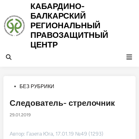
Перейти
КАБАРДИНО-
к
БАЛКАРСКИЙ
содержимому
РЕГИОНАЛЬНЫЙ
ПРАВОЗАЩИТНЫЙ
ЦЕНТР
Гла
Открыть
ме
поиск
Опубликовано
БЕЗ РУБРИКИ
в
Следователь- стрелочник
29.01.2019
Автор: Газета Юга, 17.01.19 №49 (1293)