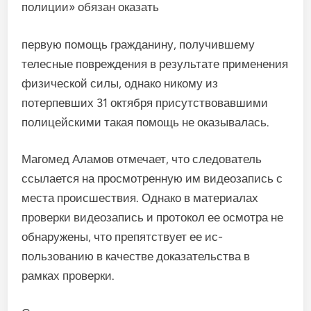
полиции» обязан оказать
первую помощь гражданину, по­лучившему
телесные поврежде­ния в результате применения
фи­зической силы, однако никому из
потерпевших 31 октября присут­ствовавшими
полицейскими та­кая помощь не оказывалась.
Магомед Аламов отмечает, что следователь
ссылается на про­смотренную им видеозапись с
ме­ста происшествия. Однако в ма­териалах
проверки видеозапись и протокол ее осмотра не
обна­ружены, что препятствует ее ис­
пользованию в качестве доказа­тельства в
рамках проверки.