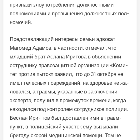
признаки злоупотребления должностными
полномочиями и превышения должностных пол­
номочий.
Представляющий интере­сы семьи адвокат
Магомед Ада­мов, в частности, отмечал, что
младший брат Аслана Иритова в объяснении
сотруднику право­защитной организации «Коми­
тет против пыток» заявил, что до 31 октября не
имел телесных по­вреждений, на здоровье не жа­
ловался, а травмы, указанные в заключении
эксперта, полу­чил в промежуток времени, ког­да
находился под контролем со­трудников полиции.
Беслан Ири- тов был доставлен ими в травм­
пункт, в полицейский участок ему вызывали
бригаду скорой меди­цинской помощи. Тем не