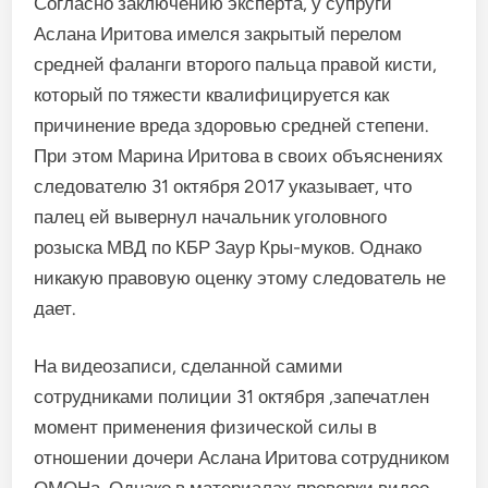
Согласно заключению экс­перта, у супруги
Аслана Иритова имелся закрытый перелом
сред­ней фаланги второго пальца пра­вой кисти,
который по тяжести квалифицируется как
причинение вреда здоровью средней степени.
При этом Марина Иритова в своих объяснениях
следователю 31 ок­тября 2017 указывает, что
палец ей вывернул начальник уголовно­го
розыска МВД по КБР Заур Кры-муков. Однако
никакую правовую оценку этому следователь не
дает.
На видеозаписи, сделанной самими
сотрудниками полиции 31 октября ,запечатлен
момент применения физической силы в
отношении дочери Аслана Ири­това сотрудником