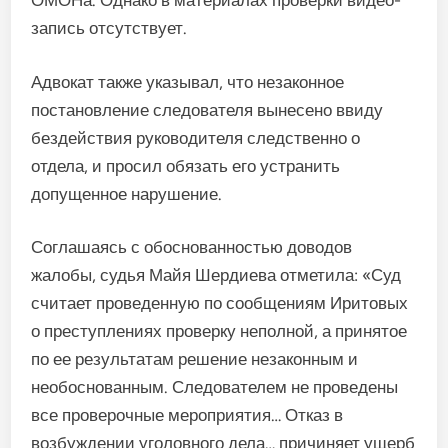
ОМОНа. Одна­ко в материалах проверки видео­
запись отсутствует.
Адвокат также указывал, что незаконное
постановление сле­дователя вынесено ввиду
без­действия руководителя след­ственно о
отдела, и просил обя­зать его устранить
допущенное нарушение.
Соглашаясь с обоснованно­стью доводов
жалобы, судья Майя Шердиева отметила: «Суд
считает проведенную по сообще­ниям Иритовых
о преступлениях проверку неполной, а принятое
по ее результатам решение неза­конным и
необоснованным. Сле­дователем не проведены
все про­верочные мероприятия… Отказ в
возбуждении уголовного дела… причиняет ущерб