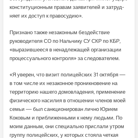
конституцион­ным правам заявителей и затруд­
няет их доступ к правосудию».
Признано также незаконным бездействие
руководителя СО по Нальчику СУ СКР по КБР,
«выра­зившееся в ненадлежащей орга­низации
процессуального кон­троля» за следователем.
«Я уверен, что визит полицей­ских 31 октября —
в том числе их незаконное проникновение на
территорию нашего домовла­дения, применение
физическо­го насилия в отношении членов моей
семьи — был санкциони­рован лично Юрием
Коковым и приближенными к нему людьми. По
моим данным, они специаль­но прислали утром
группу поли­цейских, у которых стояла четкая