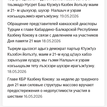
тхьэмадэ Нусрет Баш КIуэкIуэ Казбек йолъэIу маим
и 21- м цIыхухэр, шухэр Налшыч и уэрам
нэхъыщхьэмкIэ иригъэкIуэну.
19.05.2026
Обращение представителей кавказской диаспоры
Турции к главе Кабардино-Балкарской Республики
Казбеку Кокову в связи с давлением на участников
Дня памяти 21 мая
18.05.2026
Тыркум щызэхэт адыгэ демократ партыр К1уэк1уэ
Къэзбэч йолъэ1у, маим и 21-м куэд щ1ауэ хабзэ
зэрыхъуам хуэдэу, мы гъэми Налшыч и уэрам
нэхъыщхьэм тету лъэсхэри шухэри ирагъэк1уэну.
18.05.2026
Главе КБР Казбеку Кокову: за неделю до траурного
дня 21 мая силовые структуры массово вручают
предостережения о недопустимости участия в
шествии
16.05.2026