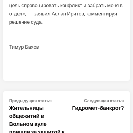
цель спровоцировать конфликт и забрать меня в
отдел», — заявил Аслан Иритов, комментируя
ре­шение суда.
Тимур Бахов
Навигация
Предыдущая
Сле
Предыдущая статья
Следующая статья
статья:
стат
Жительницы
Гидромет-банкрот?
по
общежитий в
записям
Вольном ауле
пришли за защитой к