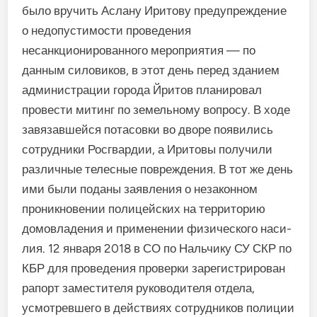
было вру­чить Аслану Иритову предупреж­дение
о недопустимости проведения
несанкционированного мероприятия — по
данным сило­виков, в этот день перед зданием
администрации города Йритов планировал
провести митинг по земельному вопросу. В ходе
завязавшейся потасовки во дворе появились
сотрудники Росгвардии, а Иритовы получили
различные телесные поврежде­ния. В тот же день
ими были поданы заявления о незаконном
проникновении полицейских на территорию
домовладения и применении физического наси­
лия. 12 января 2018 в СО по Нальчику СУ СКР по
КБР для про­ведения проверки зарегистриро­ван
рапорт заместителя руково­дителя отдела,
усмотревшего в действиях сотрудников полиции