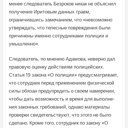
менее следователь Безроков никак не объяснил
получение Иритовым данных травм,
ограничившись замечанием, что «невозможно
ут­верждать, что телесные повреж­дения были
причинены именно сотрудниками полиции и
умыш­ленно».
Следователь, по мнению Ада­мова, неверно дал
правовую оценку действиям полицейских.
Статья 19 закона «О полиции» предусматривает,
что сотрудник перед применением физической
силы обязан предупредить о сво­ем намерении,
чтобы дать воз­можность и время для выполне­
ния законных требований, однако материалы
проверки свидетель­ствуют, что этого не было
сдела­но. Кроме того, сотрудник по за­кону «О