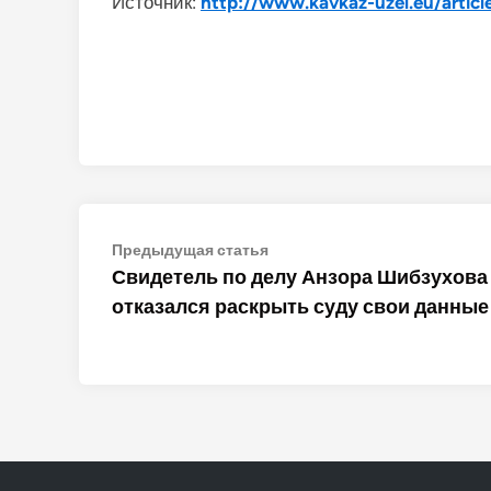
Источник:
http://www.kavkaz-uzel.eu/artic
Навигация
Предыдущая
Предыдущая статья
статья:
Свидетель по делу Анзора Шибзухова
по
отказался раскрыть суду свои данные
записям