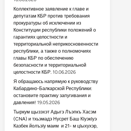
Коллективное заявление к главе и
депутатам КБР против требования
прокуратуры об исключении из
Конституции республики положений о
гарантиях целостности и
территориальной неприкосновенности
республики, а также о полномочиях
главы КБР по обеспечению
безопасности и территориальной
целостности КБР.
10.06.2026
Я обращаюсь напрямую к руководству
Кабардино-Балкарской Республики:
остановите практику запугивания и
давления!
19.05.2026
Тыркум щызэхэт Адыгэ Лъэпкъ Хасэм
(CNA) и тхьэмадэ Нусрет Баш КIуэкIуэ
Казбек йолъэIу маим и 21- м цIыхухэр,