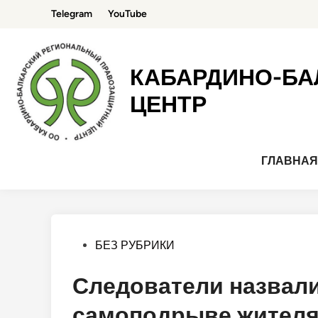
Перейти
Telegram
YouTube
к
содержимому
КАБАРДИНО-БА
ЦЕНТР
ГЛАВНА
Опубликовано
БЕЗ РУБРИКИ
в
Следователи назвали
самоподрыве жителя