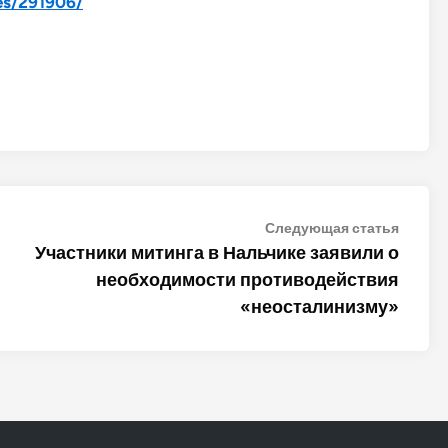
les/291906/
Следу
Следующая статья
статья
Участники митинга в Нальчике заявили о
необходимости противодействия
«неосталинизму»