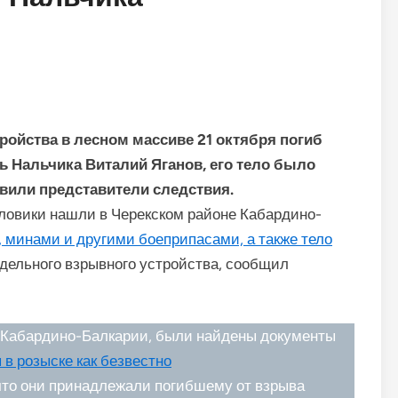
ойства в лесном массиве 21 октября погиб
 Нальчика Виталий Яганов, его тело было
вили представители следствия.
иловики нашли в Черекском районе Кабардино-
минами и другими боеприпасами, а также тело
одельного взрывного устройства, сообщил
 Кабардино-Балкарии, были найдены документы
 в розыске как безвестно
 что они принадлежали погибшему от взрыва