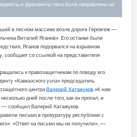
редметы и фрагменты тела были направлены на
бший в лесном массиве возле дороги Герпегеж —
ьчика Виталий Яганов». Его останки были
едствия, Яганов подорвался на взрывном
су, сообщает со ссылкой на представителя
ращались к правозащитникам по поводу его
денту «Кавказского узла» председатель
возащитного центра
Валерий Хатажуков
.»К нам
есколько дней после того, как он пропал, и
», — сообщил Валерий Хатажуков.
равили письмо в прокуратуру республики с
его». «Ответ на письмо мы не получили», —