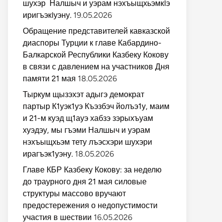
шухэр Налшыч и уэрам нэхъыщхьэмкIэ
иригъэкIуэну.
19.05.2026
Обращение представителей кавказской
диаспоры Турции к главе Кабардино-
Балкарской Республики Казбеку Кокову
в связи с давлением на участников Дня
памяти 21 мая
18.05.2026
Тыркум щызэхэт адыгэ демократ
партыр К1уэк1уэ Къэзбэч йолъэ1у, маим
и 21-м куэд щ1ауэ хабзэ зэрыхъуам
хуэдэу, мы гъэми Налшыч и уэрам
нэхъыщхьэм тету лъэсхэри шухэри
ирагъэк1уэну.
18.05.2026
Главе КБР Казбеку Кокову: за неделю
до траурного дня 21 мая силовые
структуры массово вручают
предостережения о недопустимости
участия в шествии
16.05.2026