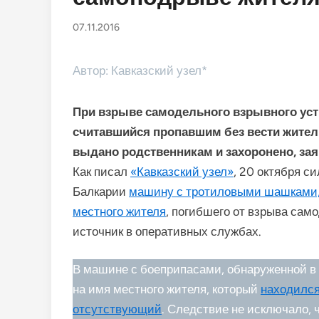
07.11.2016
Автор: Кавказский узел*
При взрыве самодельного взрывного устр
считавшийся пропавшим без вести житель
выдано родственникам и захоронено, зая
Как писал
«Кавказский узел»
, 20 октября с
Балкарии
машину с тротиловыми шашками, 
местного жителя
, погибшего от взрыва сам
источник в оперативных службах.
В машине с боеприпасами, обнаруженной в
на имя местного жителя, который
находился
отсутствующий
. Следствие не исключало,