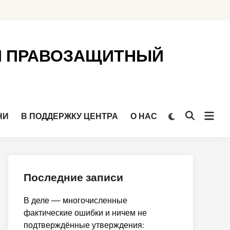
Й ПРАВОЗАЩИТНЫЙ
Откр
Переключить
НИ
В ПОДДЕРЖКУ ЦЕНТРА
О НАС
Открыть
на
мен
поиск
тёмный
режим
Последние записи
В деле — многочисленные
фактические ошибки и ничем не
подтверждённые утверждения: