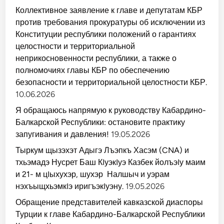
Коллективное заявление к главе и депутатам КБР
против требования прокуратуры об исключении из
Конституции республики положений о гарантиях
целостности и территориальной
неприкосновенности республики, а также о
полномочиях главы КБР по обеспечению
безопасности и территориальной целостности КБР.
10.06.2026
Я обращаюсь напрямую к руководству Кабардино-
Балкарской Республики: остановите практику
запугивания и давления!
19.05.2026
Тыркум щызэхэт Адыгэ Лъэпкъ Хасэм (CNA) и
тхьэмадэ Нусрет Баш КIуэкIуэ Казбек йолъэIу маим
и 21- м цIыхухэр, шухэр Налшыч и уэрам
нэхъыщхьэмкIэ иригъэкIуэну.
19.05.2026
Обращение представителей кавказской диаспоры
Турции к главе Кабардино-Балкарской Республики