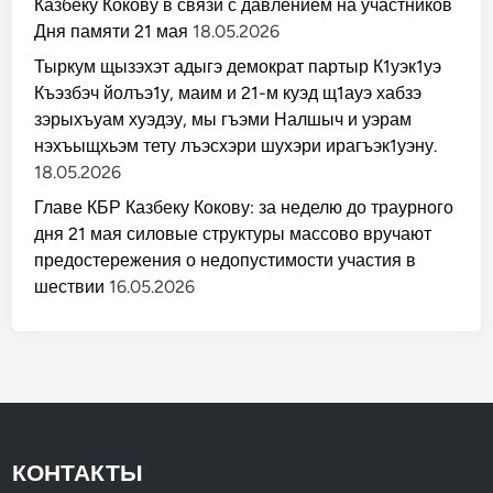
Казбеку Кокову в связи с давлением на участников
Дня памяти 21 мая
18.05.2026
Тыркум щызэхэт адыгэ демократ партыр К1уэк1уэ
Къэзбэч йолъэ1у, маим и 21-м куэд щ1ауэ хабзэ
зэрыхъуам хуэдэу, мы гъэми Налшыч и уэрам
нэхъыщхьэм тету лъэсхэри шухэри ирагъэк1уэну.
18.05.2026
Главе КБР Казбеку Кокову: за неделю до траурного
дня 21 мая силовые структуры массово вручают
предостережения о недопустимости участия в
шествии
16.05.2026
КОНТАКТЫ