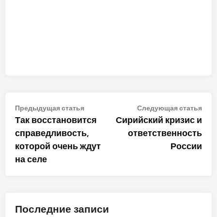
Навигация
Предыдущая
Сле
Предыдущая статья
Следующая статья
статья:
стат
Так восстановится
Сирийский кризис и
по
справедливость,
ответственность
записям
которой очень ждут
России
на селе
Последние записи