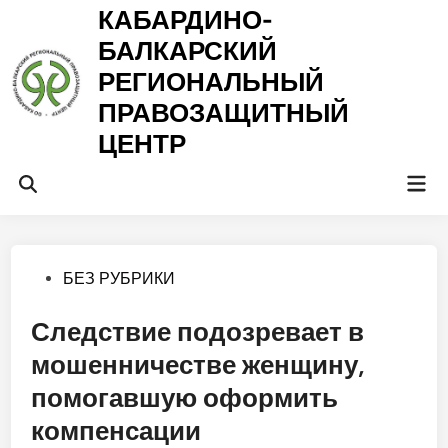
Перейти
КАБАРДИНО-
к
БАЛКАРСКИЙ
содержимому
РЕГИОНАЛЬНЫЙ
ПРАВОЗАЩИТНЫЙ
ЦЕНТР
Гла
Открыть
ме
поиск
Опубликовано
БЕЗ РУБРИКИ
в
Следствие подозревает в
мошенничестве женщину,
помогавшую оформить
компенсации