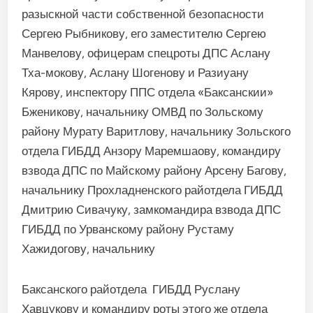
разыскной части собственной безопасности
Сергею Рыб­никову, его заместителю Сер­гею
Манвелову, офицерам спецроты ДПС Аслану
Тха-мокову, Аслану Шогенову и Разиуану
Кярову, инспектору ППС отдела «Баксанскии»
Бженикову, начальнику ОМВД по Зольскому
району Мурату Варитлову, начальнику Зольского
отдела ГИБДД Анзору Маремшаову, коман­диру
взвода ДПС по Майскому району Арсену Багову,
на­чальнику Прохладненского райотдела ГИБДД
Дмитрию Сивачуку, замкомандира взвода ДПС
ГИБДД по Урванскому району Рустаму
Хажидогову, начальнику
Баксанского рай­отдела ГИБДД Руслану
Хавцукову и командиру роты этого же отдела