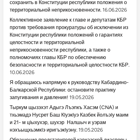
сохранить в Конституции республики положения о
территориальной неприкосновенности.
16.06.2026
Коллективное заявление к главе и депутатам КБР
против требования прокуратуры об исключении из
Конституции республики положений о гарантиях
целостности и территориальной
неприкосновенности республики, а также о
полномочиях главы КБР по обеспечению
безопасности и территориальной целостности КБР.
10.06.2026
Я обращаюсь напрямую к руководству Кабардино-
Балкарской Республики: остановите практику
запугивания и давления!
19.05.2026
Тыркум щызэхэт Адыгэ Лъэпкъ Хасэм (CNA) и
тхьэмадэ Нусрет Баш КIуэкIуэ Казбек йолъэIу маим
и 21- м цIыхухэр, шухэр Налшыч и уэрам
нэхъыщхьэмкIэ иригъэкIуэну.
19.05.2026
Обращение представителей кавказской диаспоры