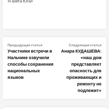
«Газета Юга»
Навигация
Предыдущая
Сле
Предыдущая статья
Следующая статья
статья:
стат
Участники встречи в
Анара КУДАШЕВА:
по
Нальчике озвучили
«наш дом
записям
способы сохранения
представляет
национальных
опасность для
языков
проживающих и
ремонту не
подлежит»