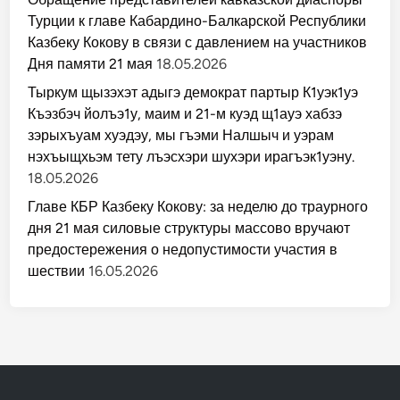
Турции к главе Кабардино-Балкарской Республики
Казбеку Кокову в связи с давлением на участников
Дня памяти 21 мая
18.05.2026
Тыркум щызэхэт адыгэ демократ партыр К1уэк1уэ
Къэзбэч йолъэ1у, маим и 21-м куэд щ1ауэ хабзэ
зэрыхъуам хуэдэу, мы гъэми Налшыч и уэрам
нэхъыщхьэм тету лъэсхэри шухэри ирагъэк1уэну.
18.05.2026
Главе КБР Казбеку Кокову: за неделю до траурного
дня 21 мая силовые структуры массово вручают
предостережения о недопустимости участия в
шествии
16.05.2026