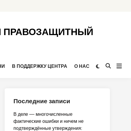
Й ПРАВОЗАЩИТНЫЙ
Откр
Переключить
НИ
В ПОДДЕРЖКУ ЦЕНТРА
О НАС
Открыть
на
мен
поиск
тёмный
режим
Последние записи
В деле — многочисленные
фактические ошибки и ничем не
подтверждённые утверждения: