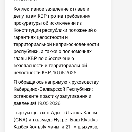
Коллективное заявление к главе и
депутатам КБР против требования
прокуратуры об исключении из
Конституции республики положений о
гарантиях целостности и
территориальной неприкосновенности
республики, а также о полномочиях
главы КБР по обеспечению
безопасности и территориальной
целостности КБР.
10.06.2026
Я обращаюсь напрямую к руководству
Кабардино-Балкарской Республики:
остановите практику запугивания и
давления!
19.05.2026
Тыркум щызэхэт Адыгэ Лъэпкъ Хасэм
(CNA) и тхьэмадэ Нусрет Баш КIуэкIуэ
Казбек йолъэIу маим и 21- м цIыхухэр,