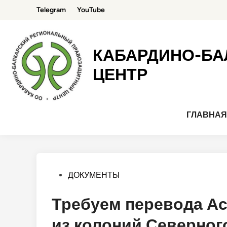
Перейти
Telegram
YouTube
к
содержимому
КАБАРДИНО-БА
ЦЕНТР
ГЛАВНА
Опубликовано
ДОКУМЕНТЫ
в
Требуем перевода Ас
из колоний Северног