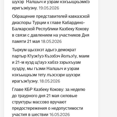
шухэр Налшыч и уэрам нэхъыщхьэмкIэ
иригъэкIуэну.
19.05.2026
Обращение представителей кавказской
диаспоры Турции к главе Кабардино-
Балкарской Республики Казбеку Кокову
в связи с давлением на участников Дня
памяти 21 мая
18.05.2026
Тыркум щызэхэт адыгэ демократ
партыр К1уэк1уэ Къэзбэч йолъэ1у, маим
и 21-м куэд щ1ауэ хабзэ зэрыхъуам
хуэдэу, мы гъэми Налшыч и уэрам
нэхъыщхьэм тету лъэсхэри шухэри
ирагъэк1уэну.
18.05.2026
Главе КБР Казбеку Кокову: за неделю
до траурного дня 21 мая силовые
структуры массово вручают
предостережения о недопустимости
участия в шествии
16.05.2026