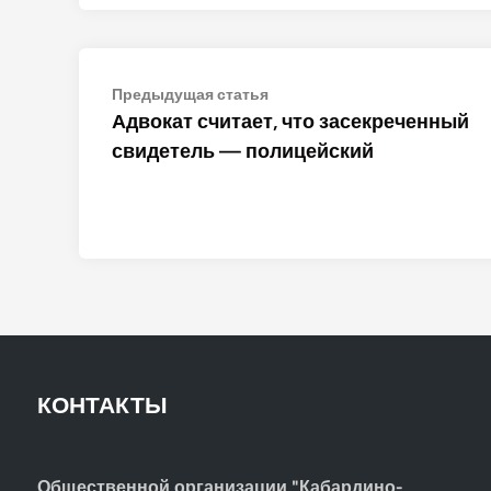
Навигация
Предыдущая
Предыдущая статья
статья:
Адвокат считает, что засекреченный
по
свидетель — полицейский
записям
КОНТАКТЫ
Общественной организации "Кабардино-