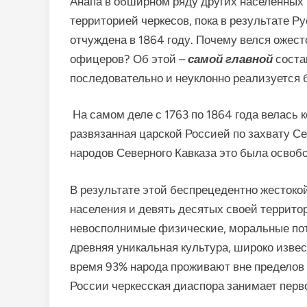
Анапа в обширном ряду других населенных 
территорией черкесов, пока в результате Р
отчуждена в 1864 году. Почему велся ожест
офицеров? Об этой –
самой главной
соста
последовательно и неуклонно реализуется 
На самом деле с 1763 по 1864 года велась 
развязанная царской Россией по захвату Се
народов Северного Кавказа это была освоб
В результате этой беспрецедентно жестоко
населения и девять десятых своей территор
невосполнимые физические, моральные пот
древняя уникальная культура, широко изве
время 93% народа проживают вне пределов
России черкесская диаспора занимает перв