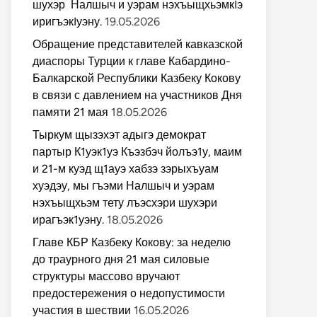
шухэр Налшыч и уэрам нэхъыщхьэмкIэ
иригъэкIуэну.
19.05.2026
Обращение представителей кавказской
диаспоры Турции к главе Кабардино-
Балкарской Республики Казбеку Кокову
в связи с давлением на участников Дня
памяти 21 мая
18.05.2026
Тыркум щызэхэт адыгэ демократ
партыр К1уэк1уэ Къэзбэч йолъэ1у, маим
и 21-м куэд щ1ауэ хабзэ зэрыхъуам
хуэдэу, мы гъэми Налшыч и уэрам
нэхъыщхьэм тету лъэсхэри шухэри
ирагъэк1уэну.
18.05.2026
Главе КБР Казбеку Кокову: за неделю
до траурного дня 21 мая силовые
структуры массово вручают
предостережения о недопустимости
участия в шествии
16.05.2026