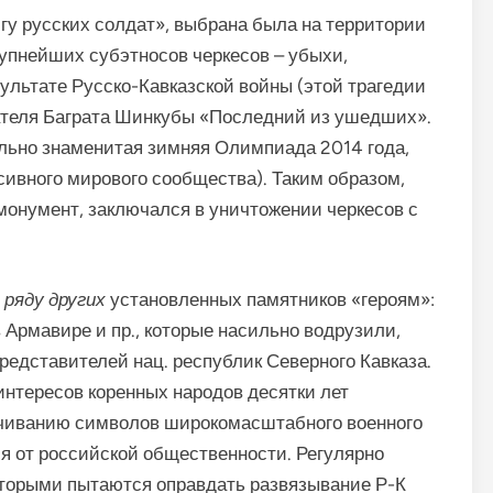
гу русских солдат», выбрана была на территории
рупнейших субэтносов черкесов – убыхи,
ультате Русско-Кавказской войны (этой трагедии
ателя Баграта Шинкубы «Последний из ушедших».
ально знаменитая зимняя Олимпиада 2014 года,
ивного мирового сообщества). Таким образом,
 монумент, заключался в уничтожении черкесов с
 ряду других
установленных памятников «героям»:
 Армавире и пр., которые насильно водрузили,
редставителей нац. республик Северного Кавказа.
интересов коренных народов десятки лет
ечиванию символов широкомасштабного военного
ся от российской общественности. Регулярно
торыми пытаются оправдать развязывание Р-К