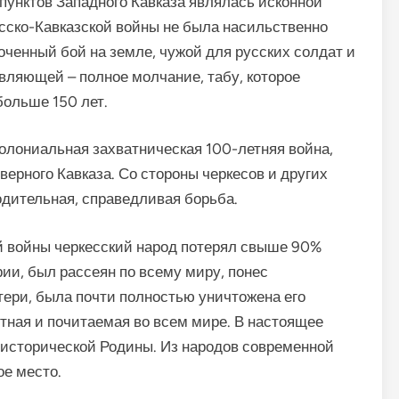
пунктов Западного Кавказа являлась исконной
усско-Кавказской войны не была насильственно
оченный бой на земле, чужой для русских солдат и
вляющей – полное молчание, табу, которое
больше 150 лет.
колониальная захватническая 100-летняя война,
верного Кавказа. Со стороны черкесов и других
одительная, справедливая борьба.
й войны черкесский народ потерял свыше 90%
ии, был рассеян по всему миру, понес
ери, была почти полностью уничтожена его
стная и почитаемая во всем мире. В настоящее
 исторической Родины. Из народов современной
ое место.