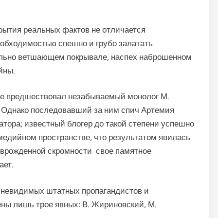
рытия реальных фактов не отличается
еобходимостью спешно и грубо залатать
ельно ветшающем покрывале, наспех наброшенном
йны.
ее предшествовал незабываемый монолог М.
а. Однако последовавший за ним спич Артемия
тора; известный блогер до такой степени успешно
медийном пространстве, что результатом явилась
з врожденной скромности свое памятное
ает.
а невидимых штатных пропагандистов и
ны лишь трое явных: В. Жириновский, М.