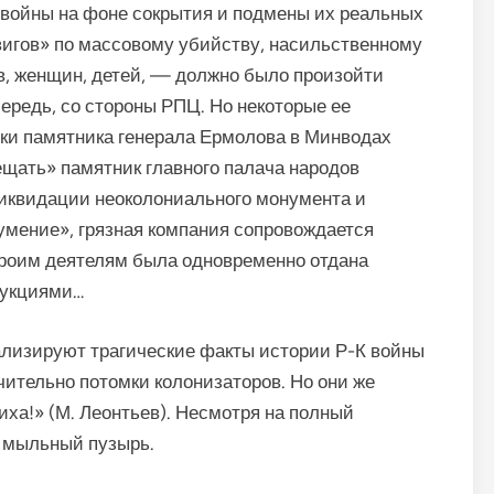
 войны на фоне сокрытия и подмены их реальных
вигов» по массовому убийству, насильственному
в, женщин, детей, — должно было произойти
чередь, со стороны РПЦ. Но некоторые ее
вки памятника генерала Ермолова в Минводах
ещать» памятник главного палача народов
ликвидации неоколониального монумента и
умение», грязная компания сопровождается
троим деятелям была одновременно отдана
рукциями…
ализируют трагические факты истории Р-К войны
чительно потомки колонизаторов. Но они же
иха!» (М. Леонтьев). Несмотря на полный
к мыльный пузырь.