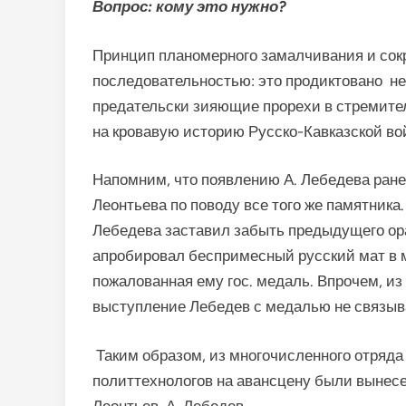
Вопрос: кому это нужно?
Принцип планомерного замалчивания и сок
последовательностью: это продиктовано н
предательски зияющие прорехи в стремит
на кровавую историю Русско-Кавказской во
Напомним, что появлению А. Лебедева ран
Леонтьева по поводу все того же памятник
Лебедева заставил забыть предыдущего ора
апробировал беспримесный русский мат в 
пожалованная ему гос. медаль. Впрочем, и
выступление Лебедев с медалью не связыв
Таким образом, из многочисленного отряд
политтехнологов на авансцену были вынесе
Леонтьев, А. Лебедев.