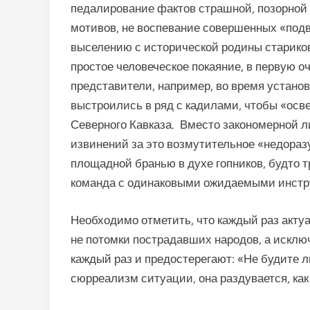
педалирование фактов страшной, позорной
мотивов, не воспевание совершенных «под
выселению с исторической родины старико
простое человеческое покаяние, в первую о
представители, например, во время устано
выстроились в ряд с кадилами, чтобы «осв
Северного Кавказа. Вместо закономерной 
извинений за это возмутительное «недораз
площадной бранью в духе гопников, будто 
команда с одинаковыми ожидаемыми инст
Необходимо отметить, что каждый раз акту
не потомки пострадавших народов, а исклю
каждый раз и предостерегают: «Не будите л
сюрреализм ситуации, она раздувается, ка