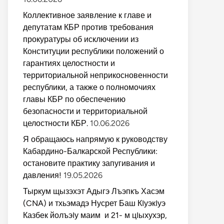
Коллективное заявление к главе и
депутатам КБР против требования
прокуратуры об исключении из
Конституции республики положений о
гарантиях целостности и
территориальной неприкосновенности
республики, а также о полномочиях
главы КБР по обеспечению
безопасности и территориальной
целостности КБР.
10.06.2026
Я обращаюсь напрямую к руководству
Кабардино-Балкарской Республики:
остановите практику запугивания и
давления!
19.05.2026
Тыркум щызэхэт Адыгэ Лъэпкъ Хасэм
(CNA) и тхьэмадэ Нусрет Баш КIуэкIуэ
Казбек йолъэIу маим и 21- м цIыхухэр,