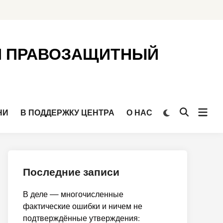
Й ПРАВОЗАЩИТНЫЙ
Откр
Переключить
НИ
В ПОДДЕРЖКУ ЦЕНТРА
О НАС
Открыть
на
мен
поиск
тёмный
режим
Последние записи
В деле — многочисленные
фактические ошибки и ничем не
подтверждённые утверждения: