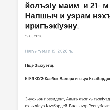
йолъэIу маим и 21- м
Налшыч и уэрам нэх
иригъэкIуэну.
19.05.2026
Накъыгъэм и 19, 2026 гь.
Пщэ Зыхуэтщ
,
КӀУЭКӀУЭ Казбек Валерэ и къуэ
Къэбэрде
Зиусхьэн президент, Адыгэ лъэпкъ гъэкӀу
ехьылӀауэ Къэбэрдей-Балькъэр Республик