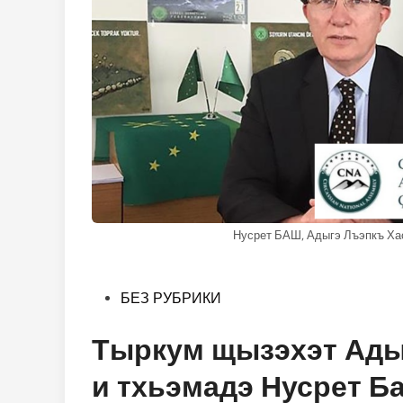
Нусрет БАШ, Адыгэ Лъэпкъ Ха
Опубликовано
БЕЗ РУБРИКИ
в
Тыркум щызэхэт Ады
и тхьэмадэ Нусрет Ба