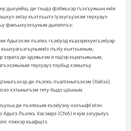
ну дыхуейщ; ди тхыдэ фэбжьхэр гъэхъужьын икӀи
эшхуэ зиӀэу къэтлъытэ Iуэхугъуэхэм теухуауэ
гъу факъыхуэхъуным дыпоплъэ:
м Адыгэхэм лъэпкъ гъэкӀуэд къазэрихуигъэкӀуар
 къыхуагъэгъунымкӀэ лъэӀу къитхьиным,
р зэрата ди адэжьхэм я пщӀэр къратыжьным,
агъэзэжьным теухуауэ пэубьд хэмылъу
Ӏэныгъэхэр ди лъэпкъ лъапӀэныгъэхэм (Хабзэ),
ескэ хэтыныгъэм тету быдэ щӀыным.
къухьа ди лъэпкъым къэкӀуэну нэхъыфӀ иӀэн
 Адыгэ Лъэпкъ Хасэмрэ (CNA) я кум зэгурыӀуэ
эпс пэжхэр къафщтэ.