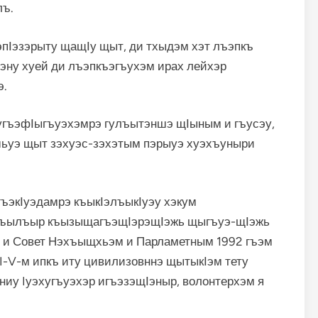
лъ.
эпӀэзэрыту щащӀу щыт, ди тхыдэм хэт лъэпкъ
у хуей ди лъэпкъэгъухэм ирах лейхэр
э.
гъэфӀыгъуэхэмрэ гулъытэншэ щӀыным и гъусэу,
ьуэ щыт зэхуэс-зэхэтым пэрыуэ хуэхъуныри
гъэкӀуэдамрэ къыкӀэлъыкӀуэу хэкум
къылъыр къызыщагъэщӀэрэщӀэжь щыгъуэ-щӀэжь
 и Совет Нэхъыщхьэм и Парламетным 1992 гъэм
I-V-м ипкъ иту цивилизовннэ щытыкӀэм тету
иу Iуэхугъуэхэр игъэзэщӀэныр, волонтерхэм я