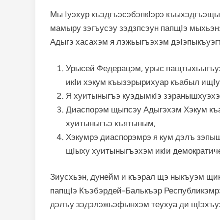
Мы Iуэхур къэдгъэсэбэпкӀэрэ къыхэдгъэщы
мамыру зэгъусэу зэдзпсэун папщӀэ мыхьэн
Адыгэ хасахэм я лэжьыгъэхэм дэӀэпыкъуэ
Урысей Федерацэм, урыс пащтыхьыгъуэ
икӀи хэкум къызэрырихуар къабыл ищӀу
Я хуитыныгъэ куэдымкӀэ зэранышхуэхэ
Диаспорэм щыпсэу Адыгэхэм Хэкум къ
хуитыныгъэ къятыным,
Хэкумрэ диаспорэмрэ я кум дэлъ зэпыщ
щӀыху хуитыныгъэхэм икӀи демократич
Зиусхьэн, дунейм и къэрал щэ ныкъуэм щи
папщӀэ Къэбэрдей-Балькъэр Республикэмрэ
дэлъу зэдэлэжьэфынхэм теухуа ди щӀэхъу