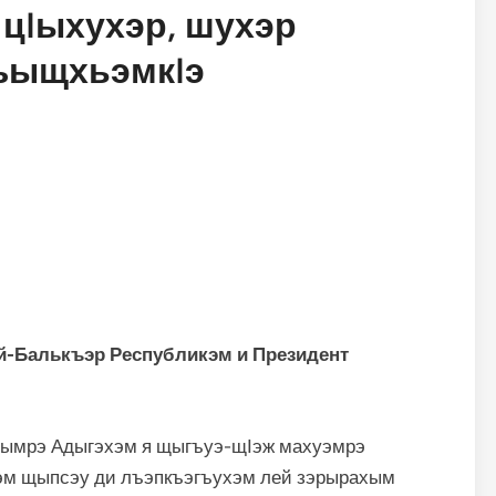
 цIыхухэр, шухэр
ъыщхьэмкIэ
й-Балькъэр Республикэм и Президент
эдымрэ Адыгэхэм я щыгъуэ-щӀэж махуэмрэ
эм щыпсэу ди лъэпкъэгъухэм лей зэрырахым