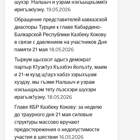
шухэр Налшыч и уэрам нэхъыщхьэмкIэ
иригъэкIуэну.
19.05.2026
Обращение представителей кавказской
диаспоры Турции к главе Кабардино-
Балкарской Республики Казбеку Кокову
в связи с давлением на участников Дня
памяти 21 мая
18.05.2026
Тыркум щызэхэт адыгэ демократ
партыр К1уэк1уэ Къэзбэч йолъэ1у, маим
и 21-м куэд щ1ауэ хабзэ зэрыхъуам
хуэдэу, мы гъэми Налшыч и уэрам
нэхъыщхьэм тету лъэсхэри шухэри
ирагъэк1уэну.
18.05.2026
Главе КБР Казбеку Кокову: за неделю
до траурного дня 21 мая силовые
структуры массово вручают
предостережения о недопустимости
участия в шествии
16.05.2026