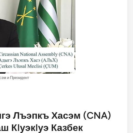
сэм и Президент
гэ Лъэпкъ Хасэм (CNA)
ш КIуэкIуэ Казбек