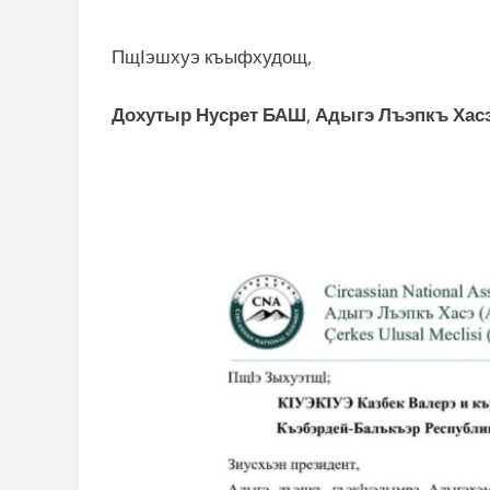
ПщӀэшхуэ къыфхудощ,
Дохутыр Нусрет БАШ
,
Адыгэ Лъэпкъ Хасэ