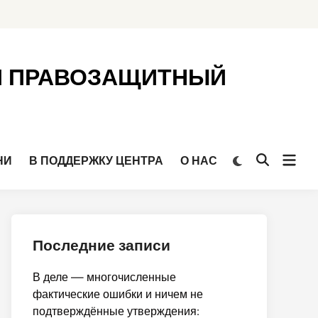
Й ПРАВОЗАЩИТНЫЙ
Откр
Переключить
НИ
В ПОДДЕРЖКУ ЦЕНТРА
О НАС
Открыть
на
мен
поиск
тёмный
режим
Последние записи
В деле — многочисленные
фактические ошибки и ничем не
подтверждённые утверждения: