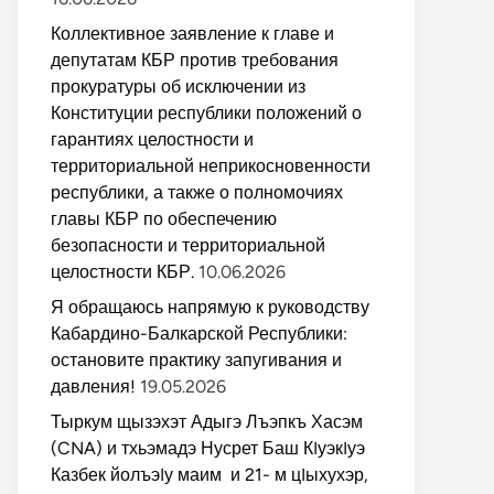
Коллективное заявление к главе и
депутатам КБР против требования
прокуратуры об исключении из
Конституции республики положений о
гарантиях целостности и
территориальной неприкосновенности
республики, а также о полномочиях
главы КБР по обеспечению
безопасности и территориальной
целостности КБР.
10.06.2026
Я обращаюсь напрямую к руководству
Кабардино-Балкарской Республики:
остановите практику запугивания и
давления!
19.05.2026
Тыркум щызэхэт Адыгэ Лъэпкъ Хасэм
(CNA) и тхьэмадэ Нусрет Баш КIуэкIуэ
Казбек йолъэIу маим и 21- м цIыхухэр,