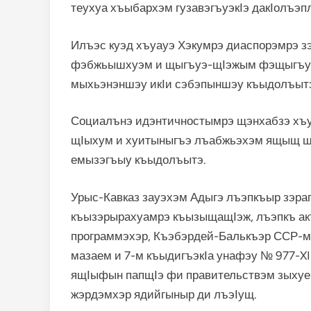
теухуа хъыбархэм гузавэгъуэкӀэ дакӀолъэп
Илъэс куэд хъуауэ Хэкумрэ диаспорэмрэ з
фэбжьышхуэм и щыгъуэ-щӀэжым фэщыгъуэн
мыхьэнэншэу икӀи сэбэпыншэу къыдолъыт
Социалънэ идэнтичностымрэ щэнхабзэ хъу
щӀыхум и хуитыныгъэ лъабжьэхэм ящыщ ш
емызэгъыу къыдолъытэ.
Урыс-Кавказ зауэхэм Адыгэ лъэпкъыр зэра
къызэрырахуамрэ къызыщащӀэж, лъэпкъ а
программэхэр, Къэбэрдей-Балькъэр ССР-м
мазаем и 7-м къыдигъэкӀа унафэу № 977-XI
ящӀыфын папщӀэ фи правительствэм зыхуен
жэрдэмхэр ядийгыныр ди лъэӀущ.