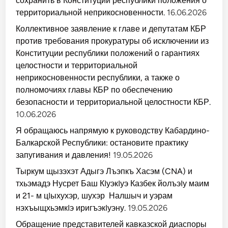
сохранить в Конституции республики положения о
территориальной неприкосновенности.
16.06.2026
Коллективное заявление к главе и депутатам КБР
против требования прокуратуры об исключении из
Конституции республики положений о гарантиях
целостности и территориальной
неприкосновенности республики, а также о
полномочиях главы КБР по обеспечению
безопасности и территориальной целостности КБР.
10.06.2026
Я обращаюсь напрямую к руководству Кабардино-
Балкарской Республики: остановите практику
запугивания и давления!
19.05.2026
Тыркум щызэхэт Адыгэ Лъэпкъ Хасэм (CNA) и
тхьэмадэ Нусрет Баш КIуэкIуэ Казбек йолъэIу маим
и 21- м цIыхухэр, шухэр Налшыч и уэрам
нэхъыщхьэмкIэ иригъэкIуэну.
19.05.2026
Обращение представителей кавказской диаспоры