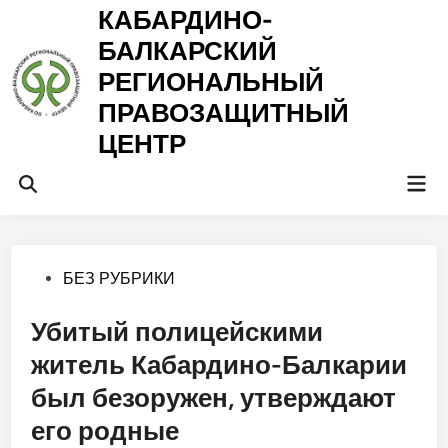
Перейти
КАБАРДИНО-
к
БАЛКАРСКИЙ
содержимому
РЕГИОНАЛЬНЫЙ
ПРАВОЗАЩИТНЫЙ
ЦЕНТР
Гла
Открыть
ме
поиск
Опубликовано
БЕЗ РУБРИКИ
в
Убитый полицейскими
житель Кабардино-Балкарии
был безоружен, утверждают
его родные