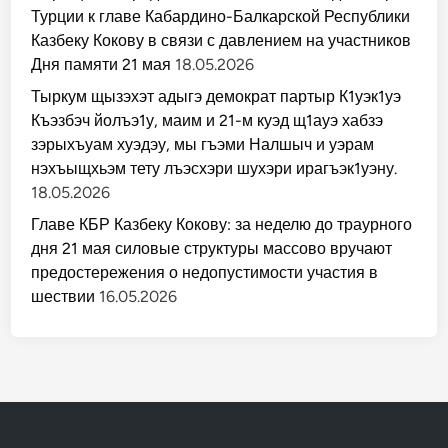
Турции к главе Кабардино-Балкарской Республики
Казбеку Кокову в связи с давлением на участников
Дня памяти 21 мая
18.05.2026
Тыркум щызэхэт адыгэ демократ партыр К1уэк1уэ
Къэзбэч йолъэ1у, маим и 21-м куэд щ1ауэ хабзэ
зэрыхъуам хуэдэу, мы гъэми Налшыч и уэрам
нэхъыщхьэм тету лъэсхэри шухэри ирагъэк1уэну.
18.05.2026
Главе КБР Казбеку Кокову: за неделю до траурного
дня 21 мая силовые структуры массово вручают
предостережения о недопустимости участия в
шествии
16.05.2026