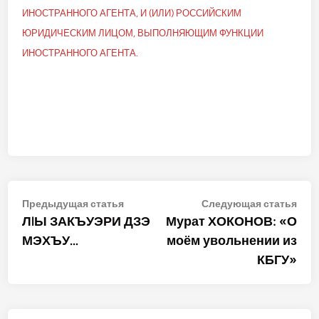
ИНОСТРАННОГО АГЕНТА, И (ИЛИ) РОССИЙСКИМ
ЮРИДИЧЕСКИМ ЛИЦОМ, ВЫПОЛНЯЮЩИМ ФУНКЦИИ
ИНОСТРАННОГО АГЕНТА.
Навигация
Предыдущая
Сле
Предыдущая статья
Следующая статья
статья:
стат
ЛlЫ ЗАКЪУЭРИ ДЗЭ
Мурат ХОКОНОВ: «О
по
МЭХЪУ…
моём увольнении из
записям
КБГУ»