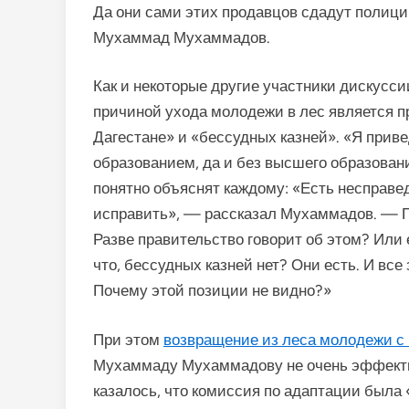
Да они сами этих продавцов сдадут полиции
Мухаммад Мухаммадов.
Как и некоторые другие участники дискусс
причиной ухода молодежи в лес является 
Дагестане» и «бессудных казней». «Я прив
образованием, да и без высшего образован
понятно объяснят каждому: «Есть несправедл
исправить», — рассказал Мухаммадов. — По
Разве правительство говорит об этом? Или
что, бессудных казней нет? Они есть. И все
Почему этой позиции не видно?»
При этом
возвращение из леса молодежи с
Мухаммаду Мухаммадову не очень эффектив
казалось, что комиссия по адаптации была 