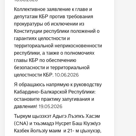
Коллективное заявление к главе и
депутатам КБР против требования
прокуратуры об исключении из
Конституции республики положений о
гарантиях целостности и
территориальной неприкосновенности
республики, а также о полномочиях
главы КБР по обеспечению
безопасности и территориальной
целостности КБР.
10.06.2026
Я обращаюсь напрямую к руководству
Кабардино-Балкарской Республики:
остановите практику запугивания и
давления!
19.05.2026
Тыркум щызэхэт Адыгэ Лъэпкъ Хасэм
(CNA) и тхьэмадэ Нусрет Баш КIуэкIуэ
Казбек йолъэIу маим и 21- м цIыхухэр,