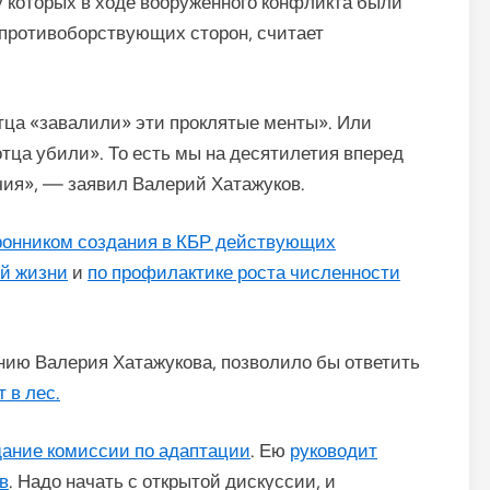
у которых в ходе вооруженного конфликта были
противоборствующих сторон, считает
 отца «завалили» эти проклятые менты». Или
отца убили». То есть мы на десятилетия вперед
чия», — заявил Валерий Хатажуков.
ронником создания в КБР действующих
ой жизни
и
по профилактике роста численности
нию Валерия Хатажукова, позволило бы ответить
 в лес.
ание комиссии по адаптации
. Ею
руководит
в
. Надо начать с открытой дискуссии, и