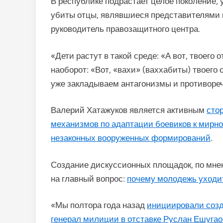
В республике подрастает целое поколение, 
убиты отцы, являвшиеся представителями 
руководитель правозащитного центра.
«Дети растут в такой среде: «А вот, твоего
наоборот: «Вот, «вахи» (ваххабиты) твоего 
уже закладываем антагонизмы и противоре
Валерий Хатажуков является активным
сто
механизмов по адаптации боевиков к мирн
незаконных вооруженных формирований
.
Создание дискуссионных площадок, по мне
на главный вопрос:
почему молодежь уходит
«Мы полтора года назад
инициировали созд
генерал милиции в отставке Руслан Ешугао