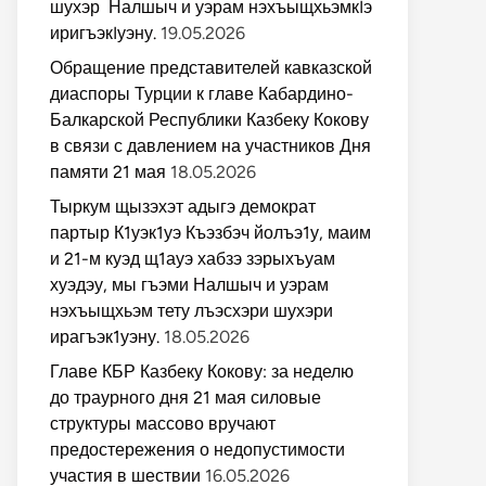
шухэр Налшыч и уэрам нэхъыщхьэмкIэ
иригъэкIуэну.
19.05.2026
Обращение представителей кавказской
диаспоры Турции к главе Кабардино-
Балкарской Республики Казбеку Кокову
в связи с давлением на участников Дня
памяти 21 мая
18.05.2026
Тыркум щызэхэт адыгэ демократ
партыр К1уэк1уэ Къэзбэч йолъэ1у, маим
и 21-м куэд щ1ауэ хабзэ зэрыхъуам
хуэдэу, мы гъэми Налшыч и уэрам
нэхъыщхьэм тету лъэсхэри шухэри
ирагъэк1уэну.
18.05.2026
Главе КБР Казбеку Кокову: за неделю
до траурного дня 21 мая силовые
структуры массово вручают
предостережения о недопустимости
участия в шествии
16.05.2026