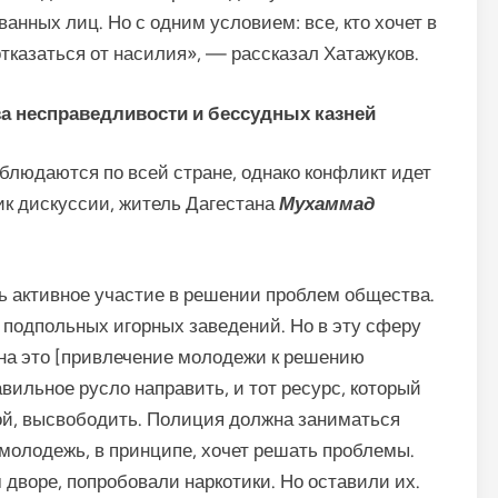
анных лиц. Но с одним условием: все, кто хочет в
тказаться от насилия», — рассказал Хатажуков.
за несправедливости и бессудных казней
людаются по всей стране, однако конфликт идет
ик дискуссии, житель Дагестана
Мухаммад
ь активное участие в решении проблем общества.
 подпольных игорных заведений. Но в эту сферу
 на это [привлечение молодежи к решению
авильное русло направить, и тот ресурс, который
ой, высвободить. Полиция должна заниматься
А молодежь, в принципе, хочет решать проблемы.
 дворе, попробовали наркотики. Но оставили их.