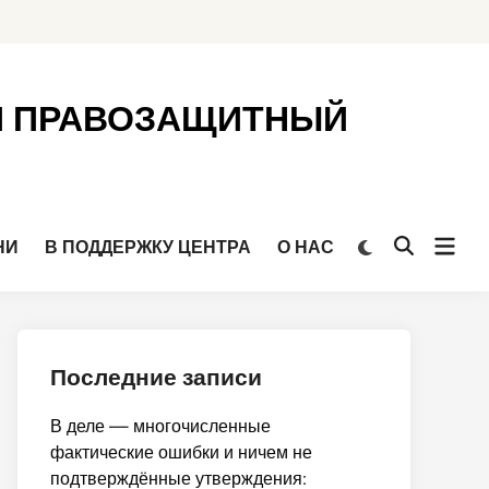
Й ПРАВОЗАЩИТНЫЙ
Откр
Переключить
НИ
В ПОДДЕРЖКУ ЦЕНТРА
О НАС
Открыть
на
мен
поиск
тёмный
режим
Последние записи
В деле — многочисленные
фактические ошибки и ничем не
подтверждённые утверждения: