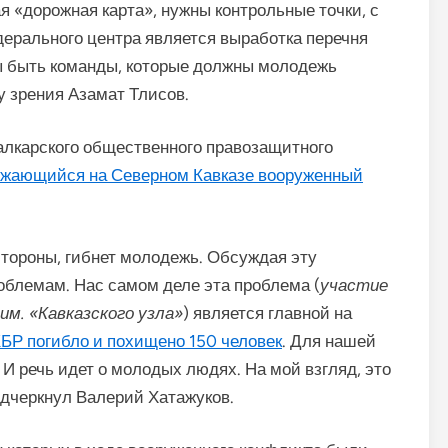
 «дорожная карта», нужны контрольные точки, с
дерального центра является выработка перечня
ы быть команды, которые должны молодежь
у зрения Азамат Тлисов.
алкарского общественного правозащитного
жающийся на Северном Кавказе вооруженный
 стороны, гибнет молодежь. Обсуждая эту
блемам. Нас самом деле эта проблема (
участие
м. «Кавказского узла»
) является главной на
КБР погибло и похищено 150 человек
. Для нашей
И речь идет о молодых людях. На мой взгляд, это
одчеркнул Валерий Хатажуков.