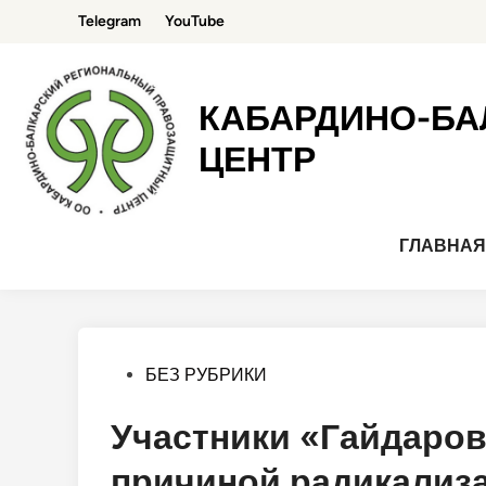
Перейти
Telegram
YouTube
к
содержимому
КАБАРДИНО-БА
ЦЕНТР
ГЛАВНА
Опубликовано
БЕЗ РУБРИКИ
в
Участники «Гайдаров
причиной радикализ