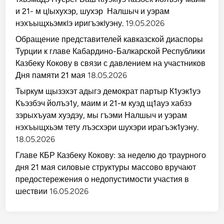
и 21- м цIыхухэр, шухэр Налшыч и уэрам
нэхъыщхьэмкIэ иригъэкIуэну.
19.05.2026
Обращение представителей кавказской диаспоры
Турции к главе Кабардино-Балкарской Республики
Казбеку Кокову в связи с давлением на участников
Дня памяти 21 мая
18.05.2026
Тыркум щызэхэт адыгэ демократ партыр К1уэк1уэ
Къэзбэч йолъэ1у, маим и 21-м куэд щ1ауэ хабзэ
зэрыхъуам хуэдэу, мы гъэми Налшыч и уэрам
нэхъыщхьэм тету лъэсхэри шухэри ирагъэк1уэну.
18.05.2026
Главе КБР Казбеку Кокову: за неделю до траурного
дня 21 мая силовые структуры массово вручают
предостережения о недопустимости участия в
шествии
16.05.2026