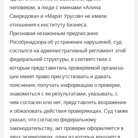
человеком, а люди с именами «Алина
Свиридова» и «Марат Урусов» не имели
отношения к инсти­туту бизнеса.
Признавая незаконным предписание
Рособрнадзора об устранении нарушений, суд
сослался на административ­ный регламент этой
федеральной структуры, в соответ­ствии с
которым представи­тель проверяемой организа­
ции имеет право присутство­вать и давать
пояснения, по­лучать информацию о провер­ке,
знакомиться с ее результа­тами, указывать, с
чем согла­сен или нет, представлять воз­ражение
и обжаловать действия проверяющих. Суд также
указал, что согласно феде­ральному
законодательству, акт проверки оформляется в
двух экземплярах, один из ко­торых вручается