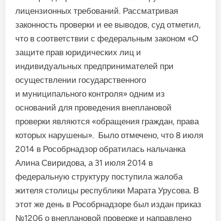
лицен­зионных требований. Рассмат­ривая
законность проверки и ее выводов, суд отметил,
что в со­ответствии с федеральным зако­ном «О
защите прав юридиче­ских лиц и
индивидуальных предпринимателей при
осуществлении государственного
и
муниципального контроля» од­ним из
оснований для проведения внеплановой
проверки явля­ются «обращения граждан, права
которых нарушены». Было от­мечено, что 8 июля
2014 в Рос­обрнадзор обратилась нальчанка
Алина Свиридова, а 31 июля 2014 в
федеральную структуру поступила жалоба
жителя столицы республики Марата Урусова. В
этот же день в Рособрнадзоре был издан приказ
№1206 о внеплановой проверке и направлено