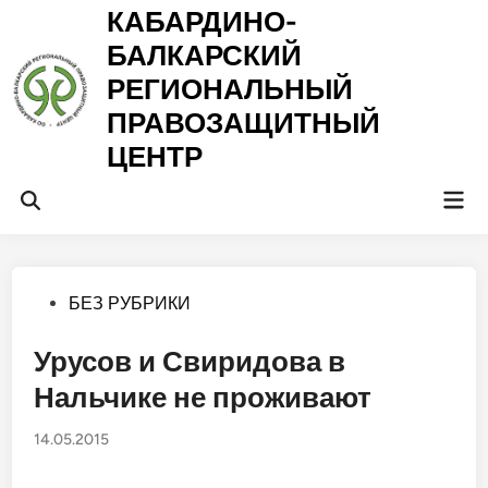
Перейти
КАБАРДИНО-
к
БАЛКАРСКИЙ
содержимому
РЕГИОНАЛЬНЫЙ
ПРАВОЗАЩИТНЫЙ
ЦЕНТР
Гла
Открыть
ме
поиск
Опубликовано
БЕЗ РУБРИКИ
в
Урусов и Свиридова в
Нальчике не проживают
14.05.2015