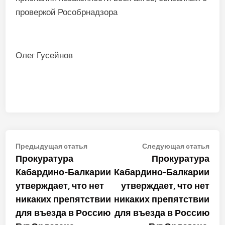
проверкой Рособрнадзора
Олег Гусейнов
Навигация
Предыдущая
Сле
Предыдущая статья
Следующая статья
статья:
стат
Прокуратура
Прокуратура
по
Кабардино-Балкарии
Кабардино-Балкарии
записям
утверждает, что нет
утверждает, что нет
никаких препятствии
никаких препятствии
для въезда в Россию
для въезда в Россию