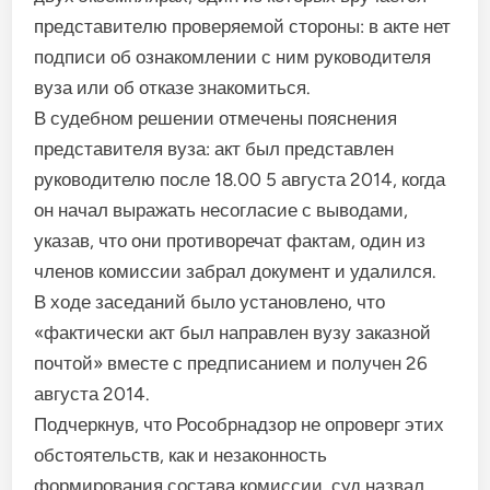
представите­лю проверяемой стороны: в акте нет
подписи об ознаком­лении с ним руководителя
ву­за или об отказе знакомиться.
В судебном решении отме­чены пояснения
представите­ля вуза: акт был представлен
руководителю после 18.00 5 августа 2014, когда
он начал выражать несогласие с выво­дами,
указав, что они проти­воречат фактам, один из
чле­нов комиссии забрал доку­мент и удалился.
В ходе заседаний было ус­тановлено, что
«фактически акт был направлен вузу заказ­ной
почтой» вместе с предпи­санием и получен 26
августа 2014.
Подчеркнув, что Рособрнадзор не опроверг этих
об­стоятельств, как и незакон­ность
формирования состава комиссии, суд назвал