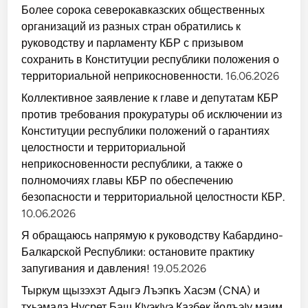
Более сорока северокавказских общественных
организаций из разных стран обратились к
руководству и парламенту КБР с призывом
сохранить в Конституции республики положения о
территориальной неприкосновенности.
16.06.2026
Коллективное заявление к главе и депутатам КБР
против требования прокуратуры об исключении из
Конституции республики положений о гарантиях
целостности и территориальной
неприкосновенности республики, а также о
полномочиях главы КБР по обеспечению
безопасности и территориальной целостности КБР.
10.06.2026
Я обращаюсь напрямую к руководству Кабардино-
Балкарской Республики: остановите практику
запугивания и давления!
19.05.2026
Тыркум щызэхэт Адыгэ Лъэпкъ Хасэм (CNA) и
тхьэмадэ Нусрет Баш КIуэкIуэ Казбек йолъэIу маим