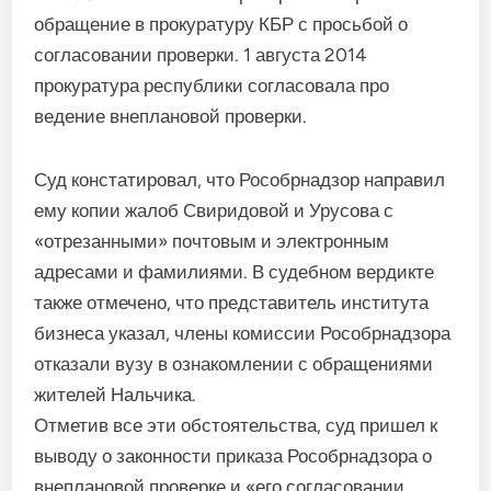
обращение в прокуратуру КБР с просьбой о
согласовании проверки. 1 августа 2014
прокуратура республики согласовала про
ведение внеплановой проверки.
Суд констатировал, что Рособрнадзор направил
ему копии жалоб Свиридовой и Урусова с
«отрезанными» почтовым и электронным
адресами и фами­лиями. В судебном вердикте
так­же отмечено, что представитель института
бизнеса указал, члены комиссии Рособрнадзора
отка­зали вузу в ознакомлении с об­ращениями
жителей Нальчика.
Отметив все эти обстоятель­ства, суд пришел к
выводу о за­конности приказа Рособрнад­зора о
внеплановой проверке и «его согласовании