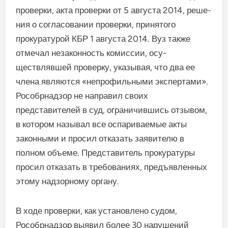
проверки, акта про­верки от 5 августа 2014, реше­
ния о согласовании проверки, принятого
прокуратурой КБР 1 августа 2014. Вуз также
отме­чал незаконность комиссии, осу­
ществлявшей проверку, указывая, что два ее
члена являются «непрофильными экспертами».
Рособрнадзор не направил своих
представителей в суд, ог­раничившись отзывом,
в кото­ром называл все оспариваемые акты
законными и просил отка­зать заявителю в
полном объеме. Представитель прокуратуры
просил отказать в требованиях, предъявленных
этому надзорному органу.
В ходе проверки, как устано­влено судом,
Рособрнадзор вы­явил более 30 нарушений