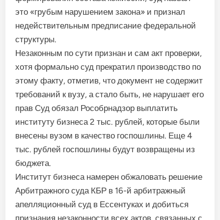
это «грубым нарушением закона» и признал
недействительным предписание федеральной
структуры.
Незаконным по сути при­знан и сам акт проверки,
хотя формально суд прекратил производство по
этому факту, отметив, что документ не со­держит
требований к вузу, а стало быть, не нарушает его
прав Суд обязал Рособрнадзор выплатить
институту биз­неса 2 тыс. рублей, которые были
внесены вузом в качест­во госпошлины. Еще 4
тыс. рублей госпошлины будут возвращены из
бюджета.
Институт бизнеса намерен обжаловать решение
Арбит­ражного суда КБР в 16-й арби­тражный
апелляционный суд в Ессентуках и добиться
при­знания незаконности всех ак­тов, связанных с