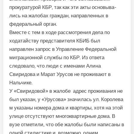
прокуратурой КБР, так как эти акты основыва­
лись на жалобах граждан, напра­вленных в
федеральный орган.
Вместе с тем в ходе рассмот­рения дела по
ходатайству пред­ставителя КБИБ был
направлен запрос в Управление Федераль­ной
миграционной службы по КБР. Из ответа
следовало, что люди с именами Алина
Свиридо­ва и Марат Урусов не проживают в
Нальчике.
У «Свиридовой» в жалобе адрес проживания не
был указан, у «Урусова» значилась ул. Королева
м указаны номера дома и квартиры, хотя на этой
улице отсутствуют многоквартирные дома. В
вузе от­метили, что обе жалобы были написаны в
одной стилистике и, возможно, одним