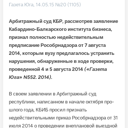
Газета Юга, 14.05.15 №20 (1105)
Арбитражный суд КБР, рассмотрев заявление
Кабарди­но-Балкарского института бизнеса,
признал полностью недействительным
предписа­ние Рособрнадзора от 7 авгу­ста
2014, которым вузу пред­лагалось устранить
наруше­ния, обнаруженные в ходе проверки,
проведенной 4 и 5 августа 2014
(«Газета
Юга
»
N
552.
2014).
В своем заявлении в Арбит­ражный суд
республики, напи­санном в начале октября про­
шлого года, КБИБ просил при­знать
недействительными приказ Рособрнадзора от 31
июля 2014 о проведении внеплановой выездной