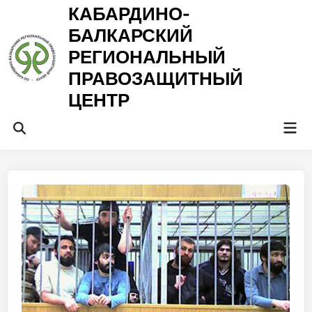
Перейти
КАБАРДИНО-
к
БАЛКАРСКИЙ
содержимому
РЕГИОНАЛЬНЫЙ
ПРАВОЗАЩИТНЫЙ
ЦЕНТР
Гла
Открыть
ме
поиск