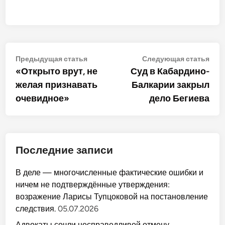
Навигация
Предыдущая
Сле
Предыдущая статья
Следующая статья
статья:
стат
«Открыто врут, не
Суд в Кабардино-
по
желая признавать
Балкарии закрыл
записям
очевидное»
дело Бегиева
Последние записи
В деле — многочисленные фактические ошибки и
ничем не подтверждённые утверждения:
возражение Ларисы Тупцоковой на постановление
следствия.
05.07.2026
Адвокаты сочли несправедливой отмену