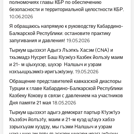
полномочиях главы КБР по обеспечению
безопасности и территориальной целостности КБР.
10.06.2026
Я обращаюсь напрямую к руководству Кабардино-
Балкарской Республики: остановите практику
запугивания и давления!
19.05.2026
Тыркум щызэхэт Адыгэ Лъэпкъ Хасэм (CNA) и
тхьэмадэ Нусрет Баш КIуэкIуэ Казбек йолъэIу маим
и 21- м цIыхухэр, шухэр Налшыч и уэрам
нэхъыщхьэмкIэ иригъэкIуэну.
19.05.2026
Обращение представителей кавказской диаспоры
Турции к главе Кабардино-Балкарской Республики
Казбеку Кокову в связи с давлением на участников
Дня памяти 21 мая
18.05.2026
Тыркум щызэхэт адыгэ демократ партыр К1уэк1уэ
Къэзбэч йолъэ1у, маим и 21-м куэд щ1ауэ хабзэ
зэрыхъуам хуэдэу, мы гъэми Налшыч и уэрам
нэхъыщхьэм тету лъэсхэри шухэри ирагъэк1уэну.