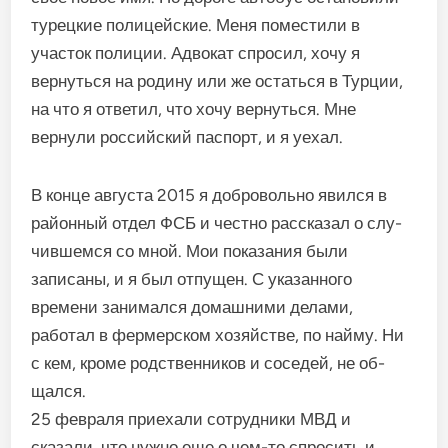
турецкие полицейские. Меня поместили в
участок полиции. Адвокат спро­сил, хочу я
вернуться на роди­ну или же остаться в Турции,
на что я ответил, что хочу вернуть­ся. Мне
вернули российский па­спорт, и я уехал.
В конце августа 2015 я добро­вольно явился в
районный отдел ФСБ и честно рассказал о слу­
чившемся со мной. Мои показа­ния были
записаны, и я был от­пущен. С указанного
времени занимался домашними делами,
работал в фермерском хозяй­стве, по найму. Ни
с кем, кроме родственников и соседей, не об­
щался.
25 февраля приехали сотруд­ники МВД и
сказали, что нужно еще о чем-то спросить и