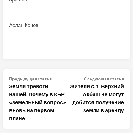
Аслан Конов
Навигация
Предыдущая
Сле
Предыдущая статья
Следующая статья
статья:
стат
Земля тревоги
Жители с.п. Верхний
по
нашей. Почему в КБР
Акбаш не могут
записям
«земельный вопрос»
добится получение
вновь на первом
земли в аренду
плане