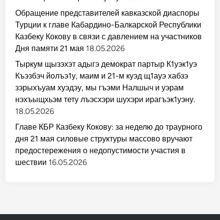
Обращение представителей кавказской диаспоры
Турции к главе Кабардино-Балкарской Республики
Казбеку Кокову в связи с давлением на участников
Дня памяти 21 мая
18.05.2026
Тыркум щызэхэт адыгэ демократ партыр К1уэк1уэ
Къэзбэч йолъэ1у, маим и 21-м куэд щ1ауэ хабзэ
зэрыхъуам хуэдэу, мы гъэми Налшыч и уэрам
нэхъыщхьэм тету лъэсхэри шухэри ирагъэк1уэну.
18.05.2026
Главе КБР Казбеку Кокову: за неделю до траурного
дня 21 мая силовые структуры массово вручают
предостережения о недопустимости участия в
шествии
16.05.2026