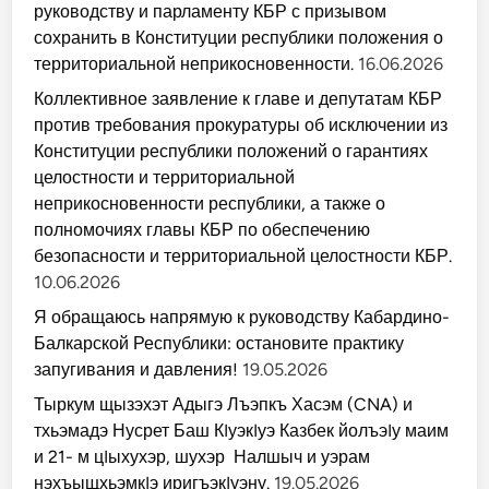
руководству и парламенту КБР с призывом
сохранить в Конституции республики положения о
территориальной неприкосновенности.
16.06.2026
Коллективное заявление к главе и депутатам КБР
против требования прокуратуры об исключении из
Конституции республики положений о гарантиях
целостности и территориальной
неприкосновенности республики, а также о
полномочиях главы КБР по обеспечению
безопасности и территориальной целостности КБР.
10.06.2026
Я обращаюсь напрямую к руководству Кабардино-
Балкарской Республики: остановите практику
запугивания и давления!
19.05.2026
Тыркум щызэхэт Адыгэ Лъэпкъ Хасэм (CNA) и
тхьэмадэ Нусрет Баш КIуэкIуэ Казбек йолъэIу маим
и 21- м цIыхухэр, шухэр Налшыч и уэрам
нэхъыщхьэмкIэ иригъэкIуэну.
19.05.2026