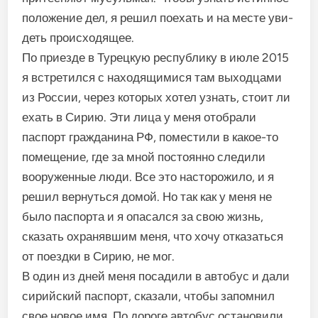
положение дел, я решил поехать и на месте уви­
деть происходящее.
По приезде в Турецкую ре­спублику в июле 2015
я встре­тился с находящимися там выходцами
из России, через кото­рых хотел узнать, стоит ли
ехать в Сирию. Эти лица у меня ото­брали
паспорт гражданина РФ, поместили в какое-то
помеще­ние, где за мной постоянно сле­дили
вооруженные люди. Все это насторожило, и я
решил вер­нуться домой. Но так как у меня не
было паспорта и я опасался за свою жизнь,
сказать охраняв­шим меня, что хочу отказаться
от поездки в Сирию, не мог.
В один из дней меня посади­ли в автобус и дали
сирийский паспорт, сказали, чтобы запом­нил
свое новое имя. По дороге автобус остановили