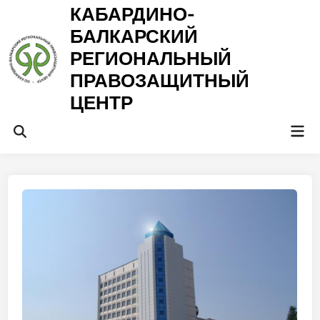
Перейти
КАБАРДИНО-
к
БАЛКАРСКИЙ
содержимому
РЕГИОНАЛЬНЫЙ
ПРАВОЗАЩИТНЫЙ
ЦЕНТР
Гла
Открыть
ме
поиск