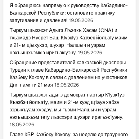
Я обращаюсь напрямую к руководству Кабардино-
Балкарской Республики: остановите практику
запугивания и давления!
19.05.2026
Тыркум щызэхэт Адыгэ Лъэпкъ Хасэм (CNA) и
тхьэмадэ Нусрет Баш КIуэкIуэ Казбек йолъэIу маим
и 21- м цIыхухэр, шухэр Налшыч и уэрам
нэхъыщхьэмкIэ иригъэкIуэну.
19.05.2026
Обращение представителей кавказской диаспоры
Турции к главе Кабардино-Балкарской Республики
Казбеку Кокову в связи с давлением на участников
Дня памяти 21 мая
18.05.2026
Тыркум щызэхэт адыгэ демократ партыр К1уэк1уэ
Къэзбэч йолъэ1у, маим и 21-м куэд щ1ауэ хабзэ
зэрыхъуам хуэдэу, мы гъэми Налшыч и уэрам
нэхъыщхьэм тету лъэсхэри шухэри ирагъэк1уэну.
18.05.2026
Главе КБР Казбеку Кокову: за неделю до траурного