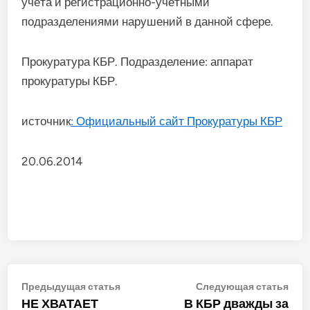
учёта и регистрационно-учётными
подразделениями нарушений в данной сфере.
Прокуратура КБР. Подразделение: аппарат
прокуратуры КБР.
источник
: Официальный сайт Прокуратуры КБР
20.06.2014
Навигация
Предыдущая
Сле
Предыдущая статья
Следующая статья
статья:
стат
НЕ ХВАТАЕТ
В КБР дважды за
по