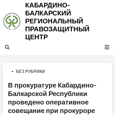
Перейти
КАБАРДИНО-
к
БАЛКАРСКИЙ
содержимому
РЕГИОНАЛЬНЫЙ
ПРАВОЗАЩИТНЫЙ
ЦЕНТР
Гла
Открыть
ме
поиск
Опубликовано
БЕЗ РУБРИКИ
в
В прокуратуре Кабардино-
Балкарской Республики
проведено оперативное
совещание при прокуроре