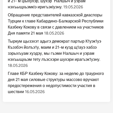
и 21- м цIыхухэр, шухэр Налшыч и уэрам
нэхъыщхьэмкIэ иригъэкIуэну.
19.05.2026
Обращение представителей кавказской диаспоры
Турции к главе Кабардино-Балкарской Республики
Казбеку Кокову в связи с давлением на участников
Дня памяти 21 мая
18.05.2026
Тыркум щызэхэт адыгэ демократ партыр К1уэк1уэ
Къэзбэч йолъэ1у, маим и 21-м куэд щ1ауэ хабзэ
зэрыхъуам хуэдэу, мы гъэми Налшыч и уэрам
нэхъыщхьэм тету лъэсхэри шухэри ирагъэк1уэну.
18.05.2026
Главе КБР Казбеку Кокову: за неделю до траурного
дня 21 мая силовые структуры массово вручают
предостережения о недопустимости участия в
шествии
16.05.2026