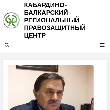
Перейти
КАБАРДИНО-
к
БАЛКАРСКИЙ
содержимому
РЕГИОНАЛЬНЫЙ
ПРАВОЗАЩИТНЫЙ
ЦЕНТР
Гла
Открыть
ме
поиск