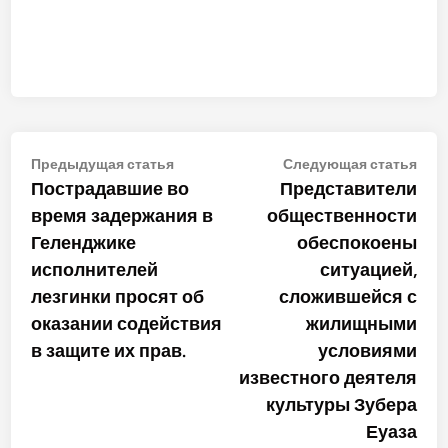
Навигация
Предыдущая
Сле
Предыдущая статья
Следующая статья
статья:
стат
Пострадавшие во
Представители
по
время задержания в
общественности
записям
Геленджике
обеспокоены
исполнителей
ситуацией,
лезгинки просят об
сложившейся с
оказании содействия
жилищными
в защите их прав.
условиями
известного деятеля
культуры Зубера
Еуаза