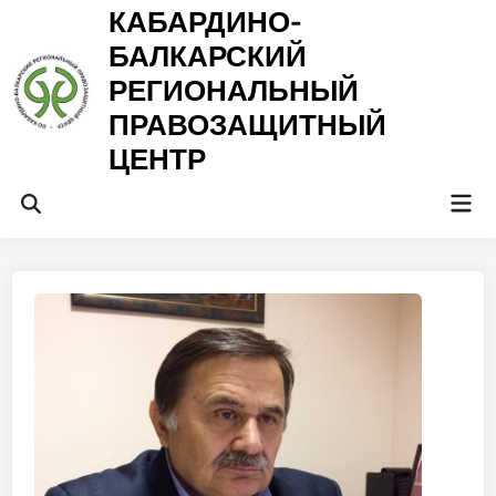
Перейти
КАБАРДИНО-
к
БАЛКАРСКИЙ
содержимому
РЕГИОНАЛЬНЫЙ
ПРАВОЗАЩИТНЫЙ
ЦЕНТР
Гла
Открыть
ме
поиск