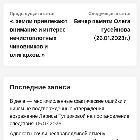
Навигация
Предыдущая
Сле
Предыдущая статья
Следующая статья
статья:
стат
«..земли привлекают
Вечер памяти Олега
по
внимание и интерес
Гусейнова
записям
нечистоплотных
(26.01.2023г.)
чиновников и
олигархов..»
Последние записи
В деле — многочисленные фактические ошибки и
ничем не подтверждённые утверждения:
возражение Ларисы Тупцоковой на постановление
следствия.
05.07.2026
Адвокаты сочли несправедливой отмену