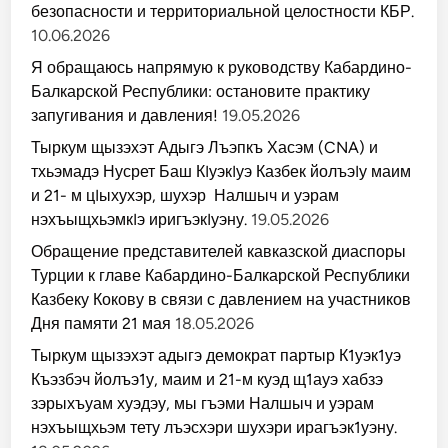
безопасности и территориальной целостности КБР.
10.06.2026
Я обращаюсь напрямую к руководству Кабардино-
Балкарской Республики: остановите практику
запугивания и давления!
19.05.2026
Тыркум щызэхэт Адыгэ Лъэпкъ Хасэм (CNA) и
тхьэмадэ Нусрет Баш КIуэкIуэ Казбек йолъэIу маим
и 21- м цIыхухэр, шухэр Налшыч и уэрам
нэхъыщхьэмкIэ иригъэкIуэну.
19.05.2026
Обращение представителей кавказской диаспоры
Турции к главе Кабардино-Балкарской Республики
Казбеку Кокову в связи с давлением на участников
Дня памяти 21 мая
18.05.2026
Тыркум щызэхэт адыгэ демократ партыр К1уэк1уэ
Къэзбэч йолъэ1у, маим и 21-м куэд щ1ауэ хабзэ
зэрыхъуам хуэдэу, мы гъэми Налшыч и уэрам
нэхъыщхьэм тету лъэсхэри шухэри ирагъэк1уэну.