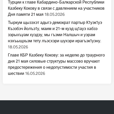
Турции к главе Кабардино-Балкарской Республики
Казбеку Кокову в связи с давлением на участников
Дня памяти 21 мая
18.05.2026
Тыркум щызэхэт адыгэ демократ партыр К1уэк1уэ
Къэзбэч йолъэ1у, маим и 21-м куэд щ1ауэ хабзэ
зэрыхъуам хуэдэу, мы гъэми Налшыч и уэрам
нэхъыщхьэм тету лъэсхэри шухэри ирагъэк1уэну.
18.05.2026
Главе КБР Казбеку Кокову: за неделю до траурного
дня 21 мая силовые структуры массово вручают
предостережения о недопустимости участия в
шествии
16.05.2026