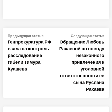
Навигация
Предыдущая
Сле
Предыдущая статья
Следующая статья
статья:
стат
Генпрокуратура РФ
Обращение Любовь
по
взяла на контроль
Рахаевой по поводу
записям
расследование
незаконного
гибели Тимура
привлечения к
Куашева
уголовной
ответственности ее
сына Руслана
Рахаева