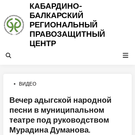
Перейти
КАБАРДИНО-
к
БАЛКАРСКИЙ
содержимому
РЕГИОНАЛЬНЫЙ
ПРАВОЗАЩИТНЫЙ
ЦЕНТР
Гла
Открыть
ме
поиск
Опубликовано
ВИДЕО
в
Вечер адыгской народной
песни в муниципальном
театре под руководством
Мурадина Думанова.