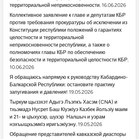
территориальной неприкосновенности.
16.06.2026
Коллективное заявление к главе и депутатам КБР
против требования прокуратуры об исключении из
Конституции республики положений о гарантиях
целостности и территориальной
неприкосновенности республики, а также о
полномочиях главы КБР по обеспечению
безопасности и территориальной целостности КБР.
10.06.2026
Я обращаюсь напрямую к руководству Кабардино-
Балкарской Республики: остановите практику
запугивания и давления!
19.05.2026
Тыркум щызэхэт Адыгэ Лъэпкъ Хасэм (CNA) и
тхьэмадэ Нусрет Баш КIуэкIуэ Казбек йолъэIу маим
и 21- м цIыхухэр, шухэр Налшыч и уэрам
нэхъыщхьэмкIэ иригъэкIуэну.
19.05.2026
Обращение представителей кавказской диаспоры