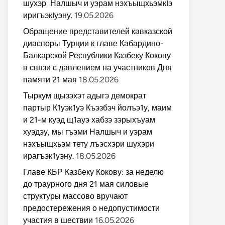
шухэр Налшыч и уэрам нэхъыщхьэмкIэ
иригъэкIуэну.
19.05.2026
Обращение представителей кавказской
диаспоры Турции к главе Кабардино-
Балкарской Республики Казбеку Кокову
в связи с давлением на участников Дня
памяти 21 мая
18.05.2026
Тыркум щызэхэт адыгэ демократ
партыр К1уэк1уэ Къэзбэч йолъэ1у, маим
и 21-м куэд щ1ауэ хабзэ зэрыхъуам
хуэдэу, мы гъэми Налшыч и уэрам
нэхъыщхьэм тету лъэсхэри шухэри
ирагъэк1уэну.
18.05.2026
Главе КБР Казбеку Кокову: за неделю
до траурного дня 21 мая силовые
структуры массово вручают
предостережения о недопустимости
участия в шествии
16.05.2026