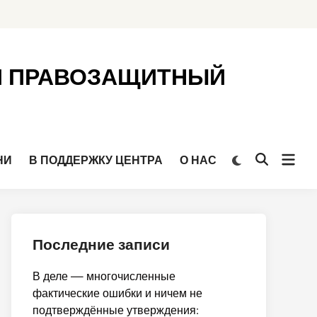
Й ПРАВОЗАЩИТНЫЙ
Откр
Переключить
НИ
В ПОДДЕРЖКУ ЦЕНТРА
О НАС
Открыть
на
мен
поиск
тёмный
режим
Последние записи
В деле — многочисленные
фактические ошибки и ничем не
подтверждённые утверждения: