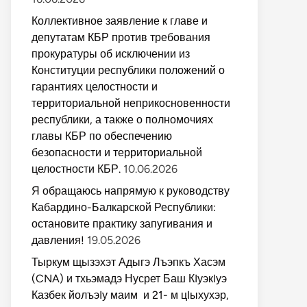
Коллективное заявление к главе и
депутатам КБР против требования
прокуратуры об исключении из
Конституции республики положений о
гарантиях целостности и
территориальной неприкосновенности
республики, а также о полномочиях
главы КБР по обеспечению
безопасности и территориальной
целостности КБР.
10.06.2026
Я обращаюсь напрямую к руководству
Кабардино-Балкарской Республики:
остановите практику запугивания и
давления!
19.05.2026
Тыркум щызэхэт Адыгэ Лъэпкъ Хасэм
(CNA) и тхьэмадэ Нусрет Баш КIуэкIуэ
Казбек йолъэIу маим и 21- м цIыхухэр,