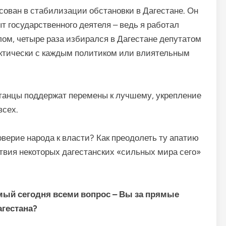
ован в стабилизации обстановки в Дагестане. Он
т государственного деятеля – ведь я работал
ом, четыре раза избирался в Дагестане депутатом
актически с каждым политиком или влиятельным
станцы поддержат перемены к лучшему, укрепление
всех.
оверие народа к власти? Как преодолеть ту апатию
твия некоторых дагестанских «сильных мира сего»
мый сегодня всеми вопрос – Вы за прямые
агестана?