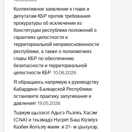
Коллективное заявление к главе и
депутатам КБР против требования
прокуратуры об исключении из
Конституции республики положений о
гарантиях целостности и
территориальной неприкосновенности
республики, а также о полномочиях
главы КБР по обеспечению
безопасности и территориальной
целостности КБР.
10.06.2026
Я обращаюсь напрямую к руководству
Кабардино-Балкарской Республики:
остановите практику запугивания и
давления!
19.05.2026
Тыркум щызэхэт Адыгэ Лъэпкъ Хасэм
(CNA) и тхьэмадэ Нусрет Баш КIуэкIуэ
Казбек йолъэIу маим и 21- м цIыхухэр,