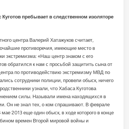
с Куготов пребывает в следственном изоляторе
ного центра Валерий Хатажуков считает,
бочайшие противоречия, имеющие место в
и экстремизма: «Наш центр знаком с его
тов обратился к нам с просьбой защитить сына от
Центра по противодействию экстремизму МВД по
вались сотрудники полиции, провели обыск, ничего
 родственники узнали, что Хабаса Куготова
енением силы. Называли имена находящихся в
и. Он не знал тех, о ком спрашивают. В феврале
 мае 2013 еще один обыск, в ходе которого в конце
абином времен Второй мировой войны и