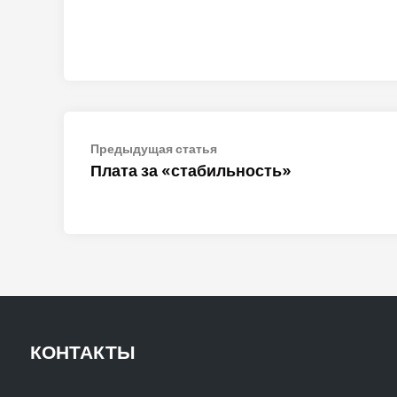
Навигация
Предыдущая
Предыдущая статья
статья:
Плата за «стабильность»
по
записям
КОНТАКТЫ