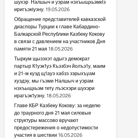
шухэр Налшыч и уэрам нэхъыщхьэмкIэ
иригъэкIуэну.
19.05.2026
Обращение представителей кавказской
диаспоры Турции к главе Кабардино-
Балкарской Республики Казбеку Кокову
в связи с давлением на участников Дня
памяти 21 мая
18.05.2026
Тыркум щызэхэт адыгэ демократ
партыр К1уэк1уэ Къэзбэч йолъэ1у, маим
и 21-м куэд щ1ауэ хабзэ зэрыхъуам
хуэдэу, мы гъэми Налшыч и уэрам
нэхъыщхьэм тету лъэсхэри шухэри
ирагъэк1уэну.
18.05.2026
Главе КБР Казбеку Кокову: за неделю
до траурного дня 21 мая силовые
структуры массово вручают
предостережения о недопустимости
участия в шествии
16.05.2026