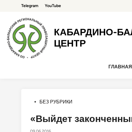
Перейти
Telegram
YouTube
к
содержимому
КАБАРДИНО-БА
ЦЕНТР
ГЛАВНА
Опубликовано
БЕЗ РУБРИКИ
в
«Выйдет законченны
09.06.2016