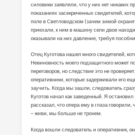
силовики заявляли, что у них нет никаких п
показаниях засекреченных свидетелей, кото
поле в Светловодском (зачем зимой охранят
приехали, к ним в машину сели двое наход
оказывали на них давление, требуя пособн
Отец Куготова нашел много свидетелей, кот
Невиновность моего подзащитного может п
переговоров, но следствие это не проверяе
оперативники, которые задерживали его еще
заучить. Когда мы зашли, следователь сразу
Куготов начал как заведенный. Я остановил 
рассказал, что опера ему в глаза говорили, 
– живи, мы больше не тронем.
Когда вошли следователь и оперативник, он