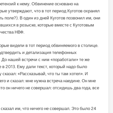
ретензий к нему. Обвинение основано на
рые утверждают, что в тот период Куготов охранял
ь поле?). В один из дней Куготов позвонил им, они
ившихся в розыске, которые вместе с Куготовым
ичества НВФ.
орые видели в тот период обвиняемого в столице.
одтвердить и детализация телефонных
т. До нашей встречи с ним «поработали» те же
 в 2013. Ему дали текст, который надо было
 сказал: «Рассказывай, что ты там хотел». И
его и сказал: мне нужна встреча наедине. Он мне
что он ничего не совершал: отсидишь два года, все
 сказал им, что ничего не совершал. Это было 24