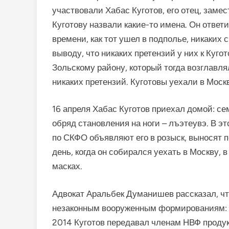
участвовали Хабас Куготов, его отец, заме
Куготову назвали какие-то имена. Он ответил
времени, как тот ушел в подполье, никаких
выводу, что никаких претензий у них к Куго
Зольскому району, который тогда возглавлял
никаких претензий. Куготовы уехали в Москв
16 апреля Хабас Куготов приехал домой: с
обряд становления на ноги – лъэтеувэ. В э
по СКФО объявляют его в розыск, выносят п
день, когда он собирался уехать в Москву,
масках.
Адвокат Аральбек Думанишев рассказал, чт
незаконным вооруженным формированиям: «
2014 Куготов передавал членам НВФ продукт