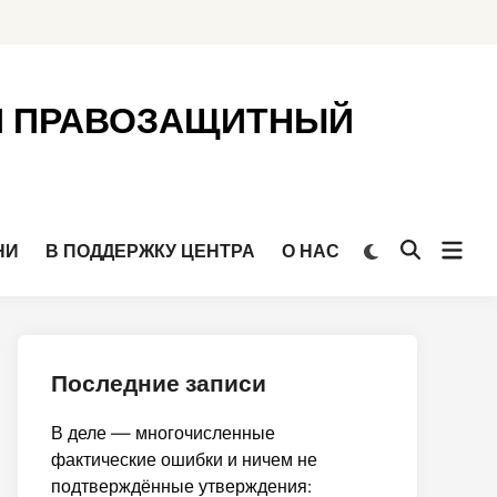
Й ПРАВОЗАЩИТНЫЙ
Откр
Переключить
НИ
В ПОДДЕРЖКУ ЦЕНТРА
О НАС
Открыть
на
мен
поиск
тёмный
режим
Последние записи
В деле — многочисленные
фактические ошибки и ничем не
подтверждённые утверждения: