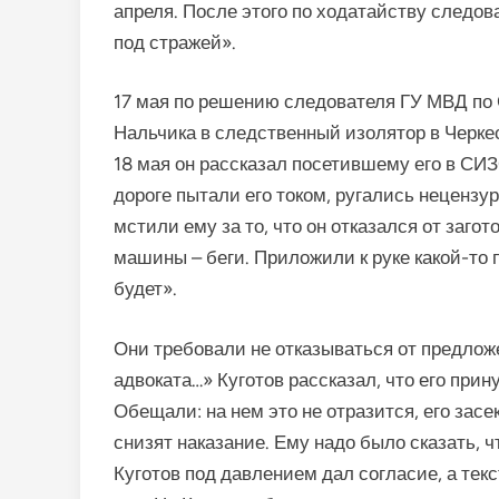
апреля. После этого по ходатайству следов
под стражей».
17 мая по решению следователя ГУ МВД по
Нальчика в следственный изолятор в Черкес
18 мая он рассказал посетившему его в СИЗО
дороге пытали его током, ругались нецензур
мстили ему за то, что он отказался от заго
машины – беги. Приложили к руке какой-то п
будет».
Они требовали не отказываться от предложе
адвоката…» Куготов рассказал, что его прин
Обещали: на нем это не отразится, его засек
снизят наказание. Ему надо было сказать, ч
Куготов под давлением дал согласие, а тек