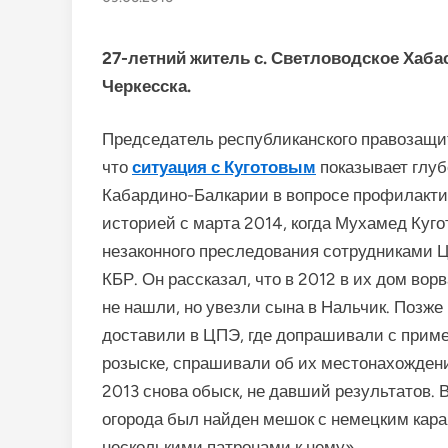
27-летний житель с. Светловодское Хаба
Черкесска.
Председатель республиканского правозащит
что
ситуация с Куготовым
показывает глу
Кабардино-Балкарии в вопросе профилактик
историей с марта 2014, когда Мухамед Куго
незаконного преследования сотрудниками 
КБР. Он рассказал, что в 2012 в их дом вор
не нашли, но увезли сына в Нальчик. Позже
доставили в ЦПЭ, где допрашивали с прим
розыске, спрашивали об их местонахождени
2013 снова обыск, не давший результатов. В
огорода был найден мешок с немецким кар
несколькими патронами к нему».