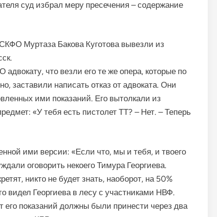
ателя суд избрал меру пресечения – содержание
 СКФО Муртаза Бакова Куготова вывезли из
ск.
 адвокату, что везли его те же опера, которые по
но, заставили написать отказ от адвоката. Они
товленных ими показаний. Его вытолкали из
редмет: «У тебя есть пистолет ТТ? – Нет. – Теперь
нной ими версии: «Если что, мы и тебя, и твоего
уждали оговорить некоего Тимура Георгиева.
ретят, никто не будет знать, наоборот, на 50%
то видел Георгиева в лесу с участниками НВФ.
ст его показаний должны были принести через два