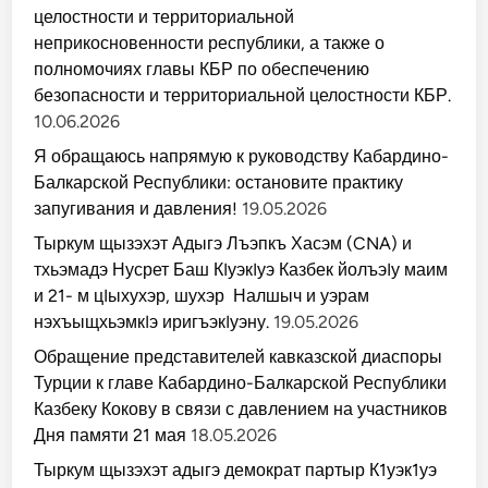
целостности и территориальной
неприкосновенности республики, а также о
полномочиях главы КБР по обеспечению
безопасности и территориальной целостности КБР.
10.06.2026
Я обращаюсь напрямую к руководству Кабардино-
Балкарской Республики: остановите практику
запугивания и давления!
19.05.2026
Тыркум щызэхэт Адыгэ Лъэпкъ Хасэм (CNA) и
тхьэмадэ Нусрет Баш КIуэкIуэ Казбек йолъэIу маим
и 21- м цIыхухэр, шухэр Налшыч и уэрам
нэхъыщхьэмкIэ иригъэкIуэну.
19.05.2026
Обращение представителей кавказской диаспоры
Турции к главе Кабардино-Балкарской Республики
Казбеку Кокову в связи с давлением на участников
Дня памяти 21 мая
18.05.2026
Тыркум щызэхэт адыгэ демократ партыр К1уэк1уэ