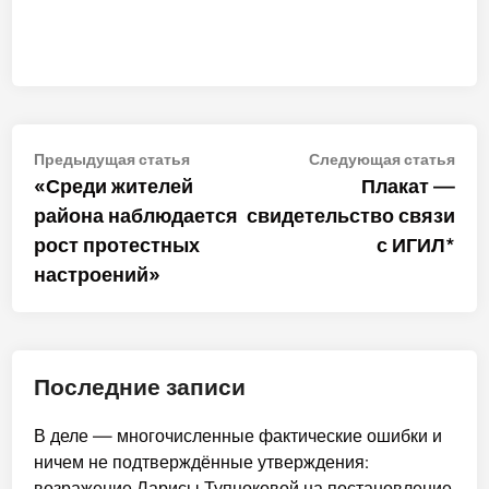
Навигация
Предыдущая
Сле
Предыдущая статья
Следующая статья
статья:
стат
«Среди жителей
Плакат —
по
района наблюдается
свидетельство связи
записям
рост протестных
с ИГИЛ*
настроений»
Последние записи
В деле — многочисленные фактические ошибки и
ничем не подтверждённые утверждения:
возражение Ларисы Тупцоковой на постановление