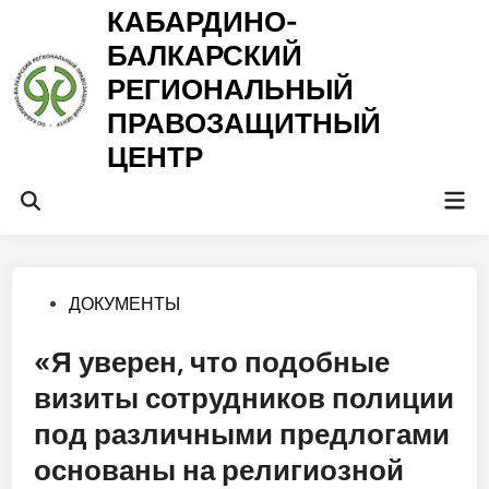
Перейти
КАБАРДИНО-
к
БАЛКАРСКИЙ
содержимому
РЕГИОНАЛЬНЫЙ
ПРАВОЗАЩИТНЫЙ
ЦЕНТР
Гла
Открыть
ме
поиск
Опубликовано
ДОКУМЕНТЫ
в
«Я уверен, что подобные
визиты сотрудников полиции
под различными предлогами
основаны на религиозной