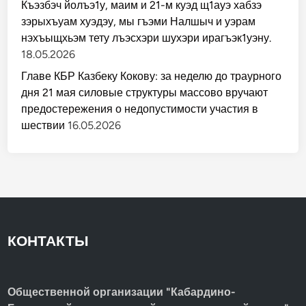
Къэзбэч йолъэ1у, маим и 21-м куэд щ1ауэ хабзэ
зэрыхъуам хуэдэу, мы гъэми Налшыч и уэрам
нэхъыщхьэм тету лъэсхэри шухэри ирагъэк1уэну.
18.05.2026
Главе КБР Казбеку Кокову: за неделю до траурного
дня 21 мая силовые структуры массово вручают
предостережения о недопустимости участия в
шествии
16.05.2026
КОНТАКТЫ
Общественной организации "Кабардино-