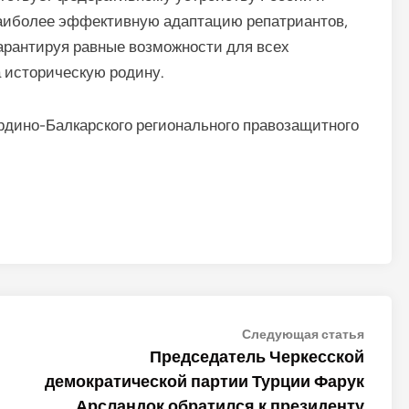
 наиболее эффективную адаптацию репатриантов,
арантируя равные возможности для всех
 историческую родину.
рдино-Балкарского регионального правозащитного
Следу
Следующая статья
статья
Председатель Черкесской
демократической партии Турции Фарук
Арсландок обратился к президенту