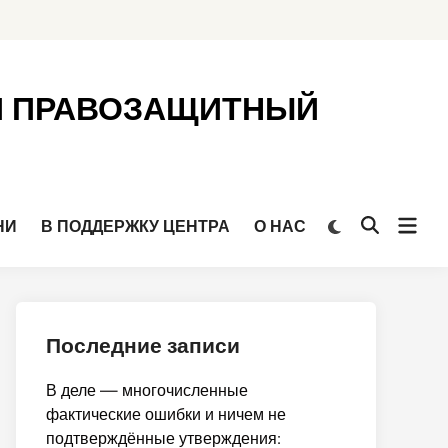
Й ПРАВОЗАЩИТНЫЙ
Откр
Переключить
НИ
В ПОДДЕРЖКУ ЦЕНТРА
О НАС
Открыть
на
мен
поиск
тёмный
режим
Последние записи
В деле — многочисленные
фактические ошибки и ничем не
подтверждённые утверждения: