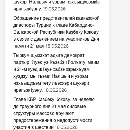
шухэр Налшыч и уэрам нэхъыщхьэмкIэ
иригъэкIуэну.
19.05.2026
Обращение представителей кавказской
диаспоры Турции к главе Кабардино-
Балкарской Республики Казбеку Кокову
в связи с давлением на участников Дня
памяти 21 мая
18.05.2026
Тыркум щызэхэт адыгэ демократ
партыр К1уэк1уэ Къэзбэч йолъэ1у, маим
и 21-м куэд щ1ауэ хабзэ зэрыхъуам
хуэдэу, мы гъэми Налшыч и уэрам
нэхъыщхьэм тету лъэсхэри шухэри
ирагъэк1уэну.
18.05.2026
Главе КБР Казбеку Кокову: за неделю
до траурного дня 21 мая силовые
структуры массово вручают
предостережения о недопустимости
участия в шествии
16.05.2026