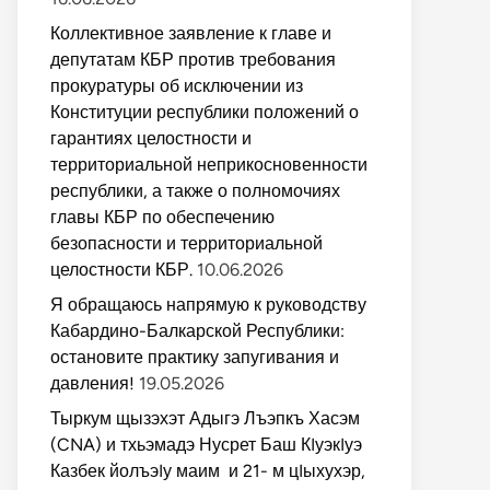
Коллективное заявление к главе и
депутатам КБР против требования
прокуратуры об исключении из
Конституции республики положений о
гарантиях целостности и
территориальной неприкосновенности
республики, а также о полномочиях
главы КБР по обеспечению
безопасности и территориальной
целостности КБР.
10.06.2026
Я обращаюсь напрямую к руководству
Кабардино-Балкарской Республики:
остановите практику запугивания и
давления!
19.05.2026
Тыркум щызэхэт Адыгэ Лъэпкъ Хасэм
(CNA) и тхьэмадэ Нусрет Баш КIуэкIуэ
Казбек йолъэIу маим и 21- м цIыхухэр,