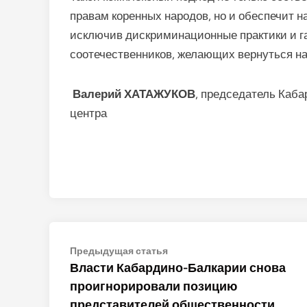
правам коренных народов, но и обеспечит
исключив дискриминационные практики и г
соотечественников, желающих вернуться на
Валерий ХАТАЖУКОВ
, председатель Каба
центра
Навигация
Предыдущая
Предыдущая статья
статья:
Власти Кабардино-Балкарии снова
по
проигнорировали позицию
записям
представителей общественности