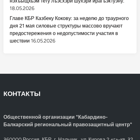
нэхъыщхьэм тету лъэсхэри шухэри ирагъэк1уэну.
18.05.2026
Главе КБР Казбеку Кокову: за неделю до траурного
дня 21 мая силовые структуры массово вручают
предостережения о недопустимости участия в
шествии
16.05.2026
КОНТАКТЫ
Общественной организации "Кабардино-
Балкарский региональный правозащитный центр"
360000 Россия, КБР, г. Нальчик , ул. Кирова 2 «г»-кв. 32,