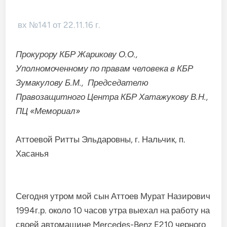
вх №141 от 22.11.16 г.
Прокурору КБР Жарикову О.О.,
Уполномоченному по правам человека в КБР
Зумакулову Б.М., Председателю
Правозащитного Центра КБР Хатажукову В.Н.,
ПЦ «Мемориал»
Аттоевой Ритты Эльдаровны, г. Нальчик, п.
Хасанья
Сегодня утром мой сын Аттоев Мурат Назирович
1994г.р. около 10 часов утра выехал на работу на
своей автомашине Mercedes-Benz E210 черного