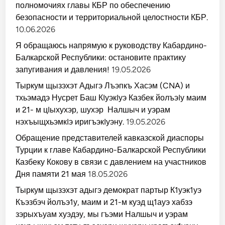
полномочиях главы КБР по обеспечению
безопасности и территориальной целостности КБР.
10.06.2026
Я обращаюсь напрямую к руководству Кабардино-
Балкарской Республики: остановите практику
запугивания и давления!
19.05.2026
Тыркум щызэхэт Адыгэ Лъэпкъ Хасэм (CNA) и
тхьэмадэ Нусрет Баш КIуэкIуэ Казбек йолъэIу маим
и 21- м цIыхухэр, шухэр Налшыч и уэрам
нэхъыщхьэмкIэ иригъэкIуэну.
19.05.2026
Обращение представителей кавказской диаспоры
Турции к главе Кабардино-Балкарской Республики
Казбеку Кокову в связи с давлением на участников
Дня памяти 21 мая
18.05.2026
Тыркум щызэхэт адыгэ демократ партыр К1уэк1уэ
Къэзбэч йолъэ1у, маим и 21-м куэд щ1ауэ хабзэ
зэрыхъуам хуэдэу, мы гъэми Налшыч и уэрам