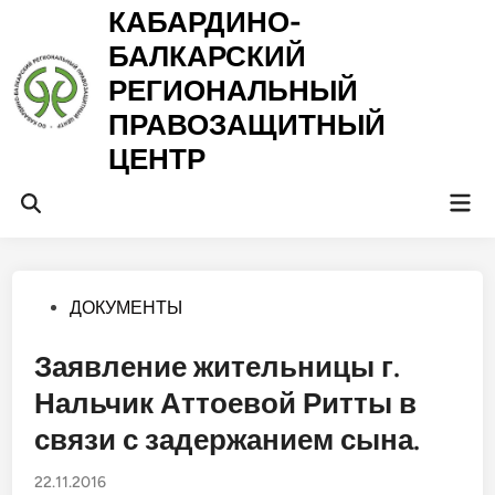
Перейти
КАБАРДИНО-
к
БАЛКАРСКИЙ
содержимому
РЕГИОНАЛЬНЫЙ
ПРАВОЗАЩИТНЫЙ
ЦЕНТР
Гла
Открыть
ме
поиск
Опубликовано
ДОКУМЕНТЫ
в
Заявление жительницы г.
Нальчик Аттоевой Ритты в
связи с задержанием сына.
22.11.2016