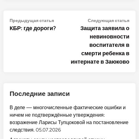
Навигация
Предыдущая
Сле
Предыдущая статья
Следующая статья
статья:
стат
КБР: где дороги?
Защита заявила о
по
невиновности
записям
воспитателя в
смерти ребенка в
интернате в Заюково
Последние записи
В деле — многочисленные фактические ошибки и
ничем не подтверждённые утверждения:
возражение Ларисы Тупцоковой на постановление
следствия.
05.07.2026