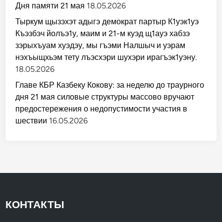
Дня памяти 21 мая
18.05.2026
Тыркум щызэхэт адыгэ демократ партыр К1уэк1уэ
Къэзбэч йолъэ1у, маим и 21-м куэд щ1ауэ хабзэ
зэрыхъуам хуэдэу, мы гъэми Налшыч и уэрам
нэхъыщхьэм тету лъэсхэри шухэри ирагъэк1уэну.
18.05.2026
Главе КБР Казбеку Кокову: за неделю до траурного
дня 21 мая силовые структуры массово вручают
предостережения о недопустимости участия в
шествии
16.05.2026
КОНТАКТЫ