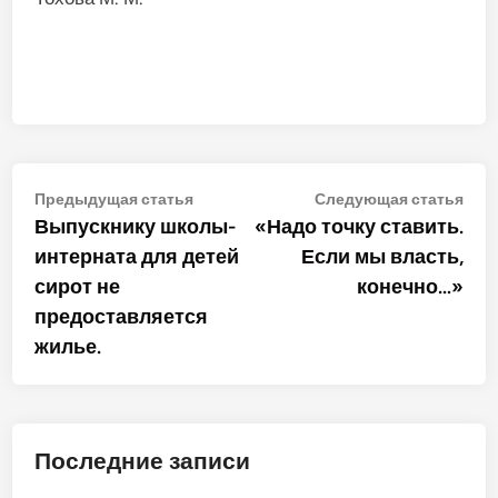
Навигация
Предыдущая
Сле
Предыдущая статья
Следующая статья
статья:
стат
Выпускнику школы-
«Надо точку ставить.
по
интерната для детей
Если мы власть,
записям
сирот не
конечно…»
предоставляется
жилье.
Последние записи