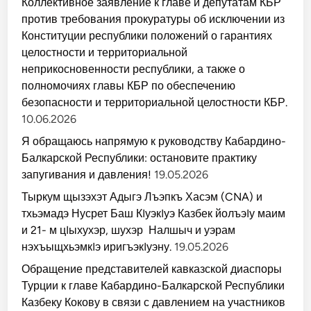
Коллективное заявление к главе и депутатам КБР
против требования прокуратуры об исключении из
Конституции республики положений о гарантиях
целостности и территориальной
неприкосновенности республики, а также о
полномочиях главы КБР по обеспечению
безопасности и территориальной целостности КБР.
10.06.2026
Я обращаюсь напрямую к руководству Кабардино-
Балкарской Республики: остановите практику
запугивания и давления!
19.05.2026
Тыркум щызэхэт Адыгэ Лъэпкъ Хасэм (CNA) и
тхьэмадэ Нусрет Баш КIуэкIуэ Казбек йолъэIу маим
и 21- м цIыхухэр, шухэр Налшыч и уэрам
нэхъыщхьэмкIэ иригъэкIуэну.
19.05.2026
Обращение представителей кавказской диаспоры
Турции к главе Кабардино-Балкарской Республики
Казбеку Кокову в связи с давлением на участников