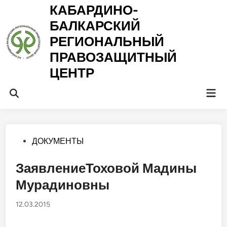
Перейти
КАБАРДИНО-
к
БАЛКАРСКИЙ
содержимому
РЕГИОНАЛЬНЫЙ
ПРАВОЗАЩИТНЫЙ
ЦЕНТР
Гла
Открыть
ме
поиск
Опубликовано
ДОКУМЕНТЫ
в
ЗаявлениеТоховой Мадины
Мурадиновны
12.03.2015