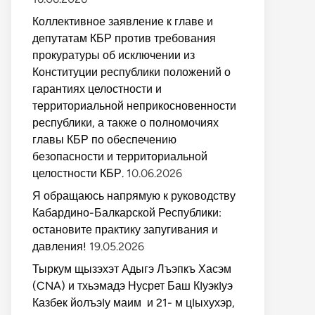
Коллективное заявление к главе и
депутатам КБР против требования
прокуратуры об исключении из
Конституции республики положений о
гарантиях целостности и
территориальной неприкосновенности
республики, а также о полномочиях
главы КБР по обеспечению
безопасности и территориальной
целостности КБР.
10.06.2026
Я обращаюсь напрямую к руководству
Кабардино-Балкарской Республики:
остановите практику запугивания и
давления!
19.05.2026
Тыркум щызэхэт Адыгэ Лъэпкъ Хасэм
(CNA) и тхьэмадэ Нусрет Баш КIуэкIуэ
Казбек йолъэIу маим и 21- м цIыхухэр,