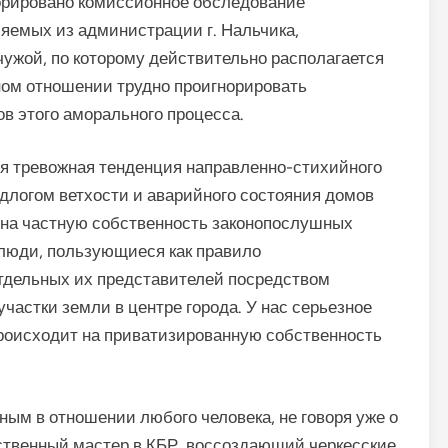
норировано комиссионное обследование
ляемых из администрации г. Нальчика,
чужой, по которому действительно располагается
ом отношении трудно проигнорировать
в этого аморального процесса.
я тревожная тенденция направленно-стихийного
длогом ветхости и аварийного состояния домов
 на частную собственность законопослушных
 люди, пользующиеся как правило
отдельных их представителей посредством
частки земли в центре города. У нас серьезное
происходит на приватизированную собственность
ым в отношении любого человека, не говоря уже о
ственный мастер в КБР, воссоздающий черкесские