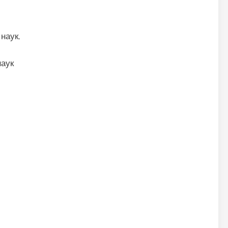
наук.
наук