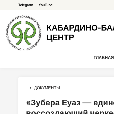
Перейти
Telegram
YouTube
к
содержимому
КАБАРДИНО-БА
ЦЕНТР
ГЛАВНА
Опубликовано
ДОКУМЕНТЫ
в
«Зубера Еуаз — един
воссоздающий черке