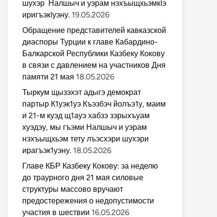
шухэр Налшыч и уэрам нэхъыщхьэмкIэ
иригъэкIуэну.
19.05.2026
Обращение представителей кавказской
диаспоры Турции к главе Кабардино-
Балкарской Республики Казбеку Кокову
в связи с давлением на участников Дня
памяти 21 мая
18.05.2026
Тыркум щызэхэт адыгэ демократ
партыр К1уэк1уэ Къэзбэч йолъэ1у, маим
и 21-м куэд щ1ауэ хабзэ зэрыхъуам
хуэдэу, мы гъэми Налшыч и уэрам
нэхъыщхьэм тету лъэсхэри шухэри
ирагъэк1уэну.
18.05.2026
Главе КБР Казбеку Кокову: за неделю
до траурного дня 21 мая силовые
структуры массово вручают
предостережения о недопустимости
участия в шествии
16.05.2026