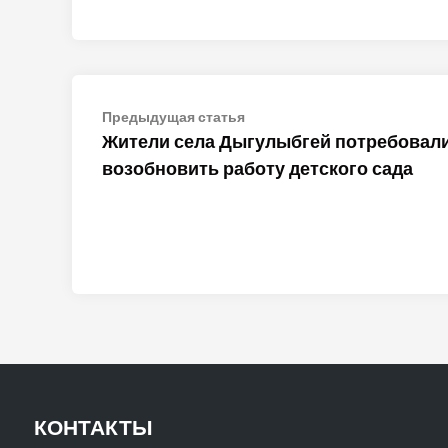
Навигация
Предыдущая
Предыдущая статья
статья:
Жители села Дыгулыбгей потребовал
по
возобновить работу детского сада
записям
КОНТАКТЫ