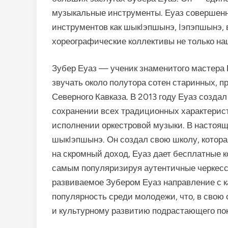
музыкальные инструменты. Еуаз совершенн
инструментов как шыкIэпшынэ, Iэпэпшынэ, 
хореографические коллективы не только на
Зубер Еуаз — ученик знаменитого мастера 
звучать около полутора сотен старинных, 
Северного Кавказа. В 2013 году Еуаз созд
сохранении всех традиционных характерис
исполнении оркестровой музыки. В настоящ
шыкIэпшынэ. Он создал свою школу, котор
на скромный доход, Еуаз дает бесплатные 
самым популяризируя аутентичные черкесс
развиваемое Зубером Еуаз направление с 
популярность среди молодежи, что, в свою
и культурному развитию подрастающего по