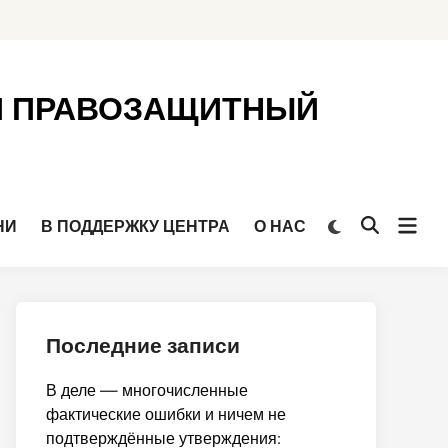
Й ПРАВОЗАЩИТНЫЙ
Откр
Переключить
НИ
В ПОДДЕРЖКУ ЦЕНТРА
О НАС
Открыть
на
мен
поиск
тёмный
режим
Последние записи
В деле — многочисленные
фактические ошибки и ничем не
подтверждённые утверждения: