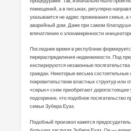
процедурами. Так, изначально было проиг
помещений, а в письмах, регулярно направ
указывается не адрес проживания семьи, а 
аварийный дом. Даже при самом благодушн
впечатление о злонамеренности инициаторо
Последнее время в республике формируетс
перераспределения недвижимости. Под пре
инспирируются незаконные посягательства
граждан. Некоторые весьма состоятельные
покровительством властных структур или 
«серых» схем приобретают дорогостоящие у
подозрение, что подобное посягательство 
семьи Зубера Еуаз.
Подобный произвол кажется предосудительн
больших заслугах Зубера Еуаз. Он — един