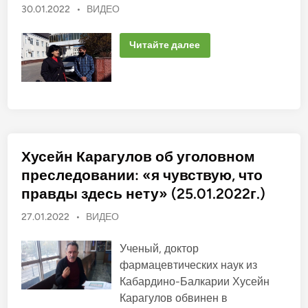
О
30.01.2022
•
ВИДЕО
п
у
Б
Читайте далее
б
э
л
л
а
и
Д
а
к
у
о
т
о
в
к
а
о
в
н
Хусейн Карагулов об уголовном
а
о
:
преследовании: «я чувствую, что
«
в
В
правды здесь нету» (25.01.2022г.)
о
т
О
27.01.2022
•
ВИДЕО
н
о
п
ш
у
е
Ученый, доктор
н
б
фармацевтических наук из
и
л
и
Кабардино-Балкарии Хусейн
Р
и
а
Карагулов обвинен в
к
м