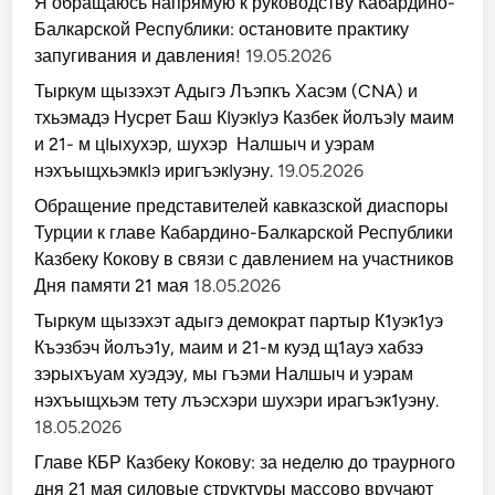
Я обращаюсь напрямую к руководству Кабардино-
а
Балкарской Республики: остановите практику
запугивания и давления!
19.05.2026
Тыркум щызэхэт Адыгэ Лъэпкъ Хасэм (CNA) и
тхьэмадэ Нусрет Баш КIуэкIуэ Казбек йолъэIу маим
и 21- м цIыхухэр, шухэр Налшыч и уэрам
нэхъыщхьэмкIэ иригъэкIуэну.
19.05.2026
Обращение представителей кавказской диаспоры
Турции к главе Кабардино-Балкарской Республики
Казбеку Кокову в связи с давлением на участников
Дня памяти 21 мая
18.05.2026
Тыркум щызэхэт адыгэ демократ партыр К1уэк1уэ
Къэзбэч йолъэ1у, маим и 21-м куэд щ1ауэ хабзэ
зэрыхъуам хуэдэу, мы гъэми Налшыч и уэрам
нэхъыщхьэм тету лъэсхэри шухэри ирагъэк1уэну.
18.05.2026
Главе КБР Казбеку Кокову: за неделю до траурного
дня 21 мая силовые структуры массово вручают