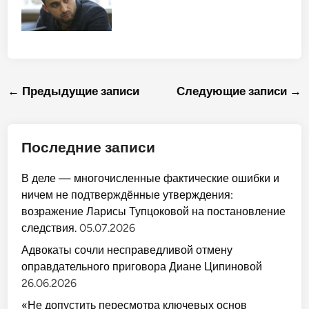
р
т
л
с
а
е
к
ц
и
л
о
и
и
к
м
я
К
п
»
о
а
р
в
б
в
о
Т
а
ц
у
а
р
е
р
Навигация
д
← Предыдущие записи
Следующие записи →
н
с
ц
и
с
и
о
н
по
е
и
о
в
(
-
записям
0
Б
Последние записи
9
а
.
л
1
к
1
а
В деле — многочисленные фактические ошибки и
.
р
2
ничем не подтверждённые утверждения:
и
0
и
возражение Ларисы Тупцоковой на постановление
2
п
1
р
следствия.
05.07.2026
г
о
.
д
Адвокаты сочли несправедливой отмену
)
о
л
оправдательного приговора Диане Ципиновой
ж
26.06.2026
а
ю
т
«Не допустить пересмотра ключевых основ