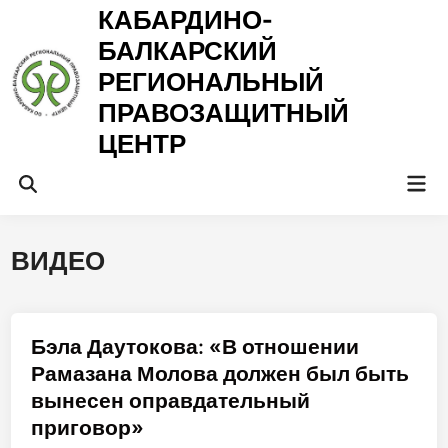
Перейти
КАБАРДИНО-
к
БАЛКАРСКИЙ
содержимому
РЕГИОНАЛЬНЫЙ
ПРАВОЗАЩИТНЫЙ
ЦЕНТР
Гла
Открыть
ме
поиск
ВИДЕО
Бэла Даутокова: «В отношении
Рамазана Молова должен был быть
вынесен оправдательный
приговор»