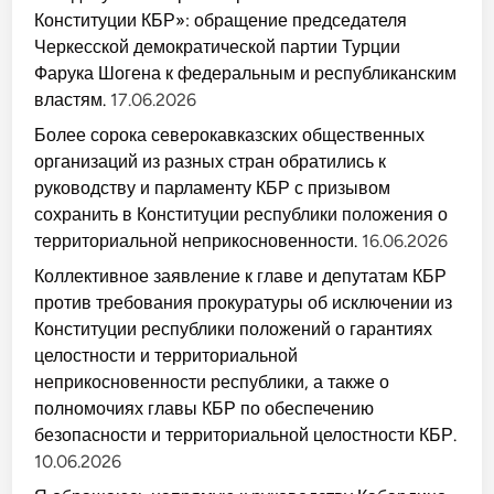
в
Конституции КБР»: обращение председателя
ы
с
Черкесской демократической партии Турции
т
у
Фарука Шогена к федеральным и республиканским
п
а
властям.
17.06.2026
т
ь
Более сорока северокавказских общественных
в
з
организаций из разных стран обратились к
а
руководству и парламенту КБР с призывом
щ
и
сохранить в Конституции республики положения о
т
у
территориальной неприкосновенности.
16.06.2026
М
а
Коллективное заявление к главе и депутатам КБР
р
т
против требования прокуратуры об исключении из
и
Конституции республики положений о гарантиях
н
а
целостности и территориальной
К
о
неприкосновенности республики, а также о
ч
е
полномочиях главы КБР по обеспечению
с
безопасности и территориальной целостности КБР.
о
к
10.06.2026
о
в