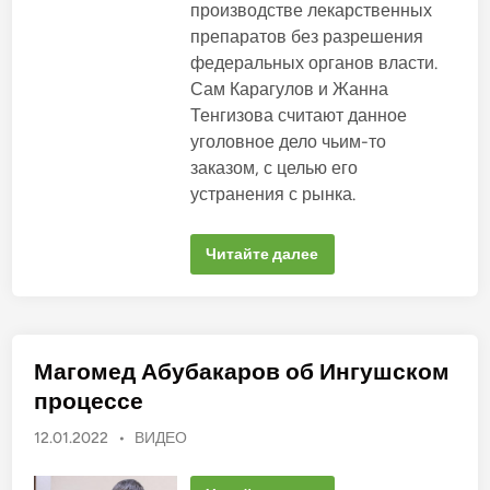
а
производстве лекарственных
о
з
препаратов без разрешения
в
а
н
а
федеральных органов власти.
а
н
М
Сам Карагулов и Жанна
о
о
Тенгизова считают данное
л
в
о
уголовное дело чьим-то
в
а
заказом, с целью его
д
о
устранения с рынка.
л
ж
е
Х
Читайте далее
н
у
б
с
ы
е
л
й
б
н
ы
К
т
а
ь
Магомед Абубакаров об Ингушском
р
в
а
ы
процессе
г
н
у
е
л
О
12.01.2022
•
ВИДЕО
с
о
е
п
в
н
о
у
о