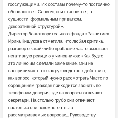
госслужащими. Их соста­вы почему-то постоянно
обновля­ются. Словом, они становятся, в
сущности, формальным придат­ком,
декоративной структурой».
Директор благотворительно­го фонда «Развитие»
Ирика Кишукова отметила, что любая кри­тика,
разговор о какой-либо про­блеме часто вызывает
негатив­ную реакцию у чиновников: «Как будто
это лично им сделали за­мечание. Они не
воспринимают это как руководство к действию,
как вопрос, который нужно рас­смотреть Часто по
обращениям граждан приходится звонить по
телефонам доверия, где на вопросы отвечают
секретари. На столько грубо они отвечают,
настолько они некомпетентны в
рассматриваемых вопросах… Ру­ководству