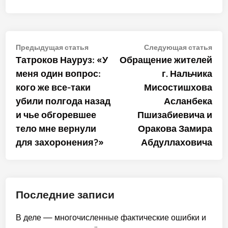
Навигация
Предыдущая
Сле
Предыдущая статья
Следующая статья
статья:
стат
Татроков Науруз: «У
Обращение жителей
по
меня один вопрос:
г. Нальчика
записям
кого же все-таки
Мисостишхова
убили полгода назад
Асланбека
и чье обгоревшее
Пшизабиевича и
тело мне вернули
Оракова Замира
для захоронения?»
Абдуллаховича
Последние записи
В деле — многочисленные фактические ошибки и