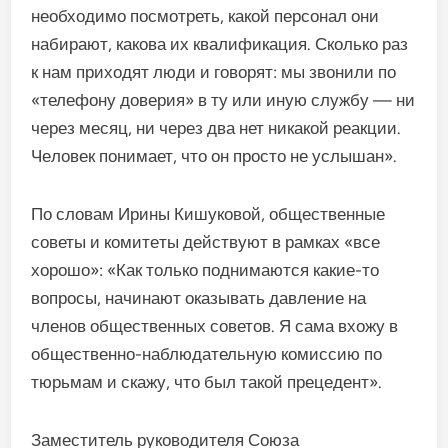
необходимо посмот­реть, какой персонал они
набира­ют, какова их квалификация. Сколько раз
к нам приходят люди и говорят: мы звонили по
«теле­фону доверия» в ту или иную службу — ни
через месяц, ни че­рез два нет никакой реакции.
Че­ловек понимает, что он просто не услышан».
По словам Ирины Кишуковой, общественные
советы и комите­ты действуют в рамках «все
хоро­шо»: «Как только поднимаются какие-то
вопросы, начинают ока­зывать давление на
членов обще­ственных советов. Я сама вхожу в
общественно-наблюдательную комиссию по
тюрьмам и скажу, что был такой прецедент».
Заместитель руководителя Союза