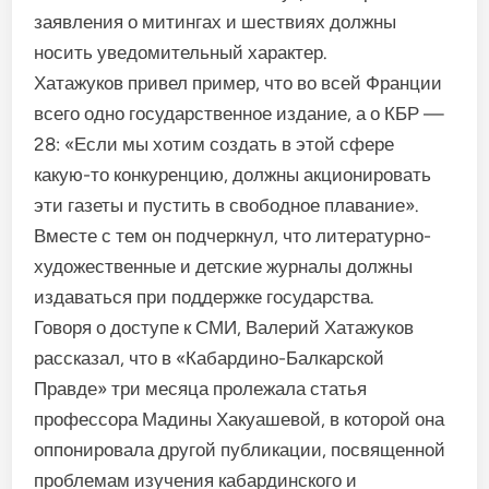
заявления о митин­гах и шествиях должны
носить уведомительный характер.
Хатажуков привел пример, что во всей Франции
всего одно го­сударственное издание, а о КБР —
28: «Если мы хотим создать в этой сфере
какую-то конкурен­цию, должны акционировать
эти газеты и пустить в свободное плавание».
Вместе с тем он подчеркнул, что литературно-
худо­жественные и детские журналы должны
издаваться при поддерж­ке государства.
Говоря о доступе к СМИ, Валерий Хатажуков
рассказал, что в «Кабардино-Балкарской
Правде» три месяца пролежала ста­тья
профессора Мадины Хакуашевой, в которой она
оппониро­вала другой публикации, посвя­щенной
проблемам изучения ка­бардинского и