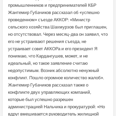
промышленников и пред­принимателей КБР
Жантемир Губачиков рассказал об «успешно
проведенном» съезде АККОР: «Министр
сельского хозяйства Шахмурзов был приглашен,
но отсутствовал. Через месяц-два он заявил, что
его не устраивают решения съезда, не
устраивает совет АККОРа и его президент Я
понимаю, что Кардангушев, мо­жет, и не
идеальный, но такое за­явление считаю
недопустимым. Возник абсолютно ненужный
кон­фликт. Пошло огромное количе­ство жалоб».
Жантемир Губачиков рассказал также о
конфликте двух управляющих компаний,
которые был успешно разрешен
администрацией Нальчика и прокурату­рой: «Но
вдруг вмешивается ру­ководитель жилищной