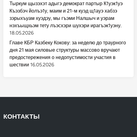
Тыркум щызэхэт адыгэ демократ партыр К1уэк1уэ
Къэзбэч йолъэ1у, маим и 21-м куэд щ1ауэ хабзэ
зэрыхъуам хуэдэу, мы гъэми Налшыч и уэрам
нэхъыщхьэм тету лъэсхэри шухэри ирагъэк1уэну.
18.05.2026
Главе КБР Казбеку Кокову: за неделю до траурного
дня 21 мая силовые структуры массово вручают
предостережения о недопустимости участия в
шествии
16.05.2026
КОНТАКТЫ