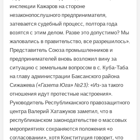
инспекции Кажаров на стороне
незаконопослушного предпринимателя,
затевается судебный процесс, полтора года
возятся с этим де­лом. Разве это допустимо? Мы
жаловались в правительство, все разрешилось».
Представитель Союза про­мышленников и
предпринимате­лей вновь возложил вину за
ситу­ацию с земельным вопросом в с. Куба-Таба
на главу админист­рации Баксанского района
Сижажева
(«Газета Юга»
№23):
«Из-за такого
отношения идут протестные настроения».
Руководитель Республикан­ского правозащитного
центра Валерий Хатажуков заметил, что в
республиканском законода­тельстве о массовых
мероприя­тиях сохраняются положения «о
согласовании», хотя Конституция говорит, что