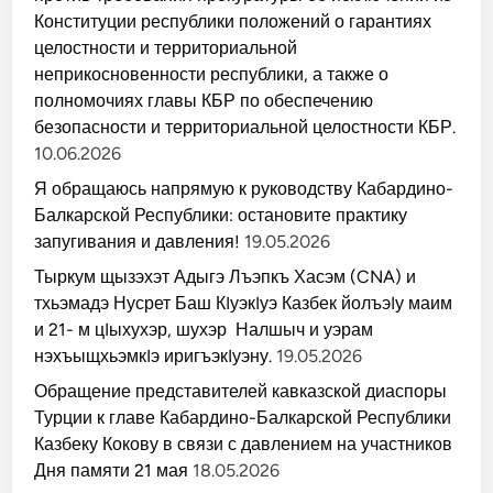
Конституции республики положений о гарантиях
целостности и территориальной
неприкосновенности республики, а также о
полномочиях главы КБР по обеспечению
безопасности и территориальной целостности КБР.
10.06.2026
Я обращаюсь напрямую к руководству Кабардино-
Балкарской Республики: остановите практику
запугивания и давления!
19.05.2026
Тыркум щызэхэт Адыгэ Лъэпкъ Хасэм (CNA) и
тхьэмадэ Нусрет Баш КIуэкIуэ Казбек йолъэIу маим
и 21- м цIыхухэр, шухэр Налшыч и уэрам
нэхъыщхьэмкIэ иригъэкIуэну.
19.05.2026
Обращение представителей кавказской диаспоры
Турции к главе Кабардино-Балкарской Республики
Казбеку Кокову в связи с давлением на участников
Дня памяти 21 мая
18.05.2026