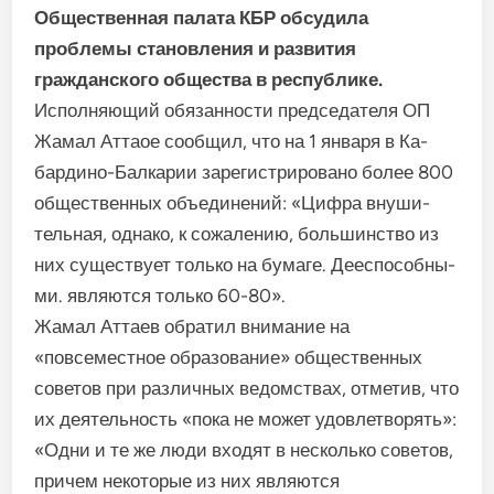
Общественная палата КБР об­судила
проблемы становле­ния и развития
гражданского общества в республике.
Исполняющий обязанности председателя ОП
Жамал Аттаое сообщил, что на 1 января в Ка­
бардино-Балкарии зарегистри­ровано более 800
общественных объединений: «Цифра внуши­
тельная, однако, к сожалению, большинство из
них существует только на бумаге. Дееспособны­
ми. являются только 60-80».
Жамал Аттаев обратил внима­ние на
«повсеместное образова­ние» общественных
советов при различных ведомствах, отметив, что
их деятельность «пока не мо­жет удовлетворять»:
«Одни и те же люди входят в несколько сове­тов,
причем некоторые из них яв­ляются