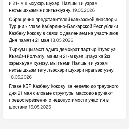
и 21- м цIыхухэр, шухэр Налшыч и уэрам
нэхъыщхьэмкIэ иригъэкIуэну.
19.05.2026
Обращение представителей кавказской диаспоры
Турции к главе Кабардино-Балкарской Республики
Казбеку Кокову в связи с давлением на участников
Дня памяти 21 мая
18.05.2026
Тыркум щызэхэт адыгэ демократ партыр К1уэк1уэ
Къэзбэч йолъэ1у, маим и 21-м куэд щ1ауэ хабзэ
зэрыхъуам хуэдэу, мы гъэми Налшыч и уэрам
нэхъыщхьэм тету лъэсхэри шухэри ирагъэк1уэну.
18.05.2026
Главе КБР Казбеку Кокову: за неделю до траурного
дня 21 мая силовые структуры массово вручают
предостережения о недопустимости участия в
шествии
16.05.2026