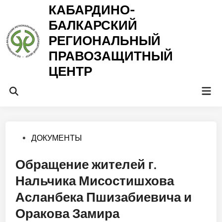
Перейти
КАБАРДИНО-
к
БАЛКАРСКИЙ
содержимому
РЕГИОНАЛЬНЫЙ
ПРАВОЗАЩИТНЫЙ
ЦЕНТР
Гла
Открыть
ме
поиск
Опубликовано
ДОКУМЕНТЫ
в
Обращение жителей г.
Нальчика Мисостишхова
Асланбека Пшизабиевича и
Оракова Замира