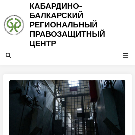
Перейти
КАБАРДИНО-
к
БАЛКАРСКИЙ
содержимому
РЕГИОНАЛЬНЫЙ
ПРАВОЗАЩИТНЫЙ
ЦЕНТР
Гла
Открыть
ме
поиск