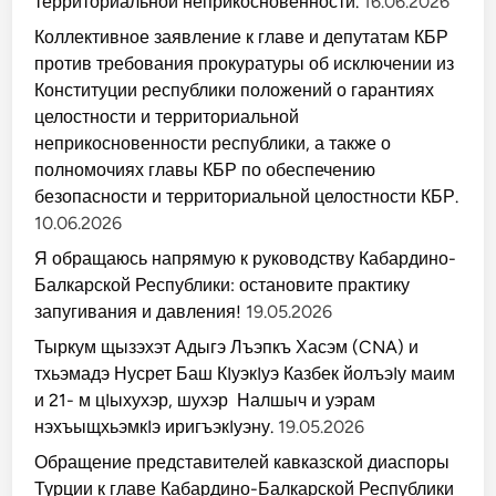
территориальной неприкосновенности.
16.06.2026
Коллективное заявление к главе и депутатам КБР
против требования прокуратуры об исключении из
Конституции республики положений о гарантиях
целостности и территориальной
неприкосновенности республики, а также о
полномочиях главы КБР по обеспечению
безопасности и территориальной целостности КБР.
10.06.2026
Я обращаюсь напрямую к руководству Кабардино-
Балкарской Республики: остановите практику
запугивания и давления!
19.05.2026
Тыркум щызэхэт Адыгэ Лъэпкъ Хасэм (CNA) и
тхьэмадэ Нусрет Баш КIуэкIуэ Казбек йолъэIу маим
и 21- м цIыхухэр, шухэр Налшыч и уэрам
нэхъыщхьэмкIэ иригъэкIуэну.
19.05.2026
Обращение представителей кавказской диаспоры
Турции к главе Кабардино-Балкарской Республики