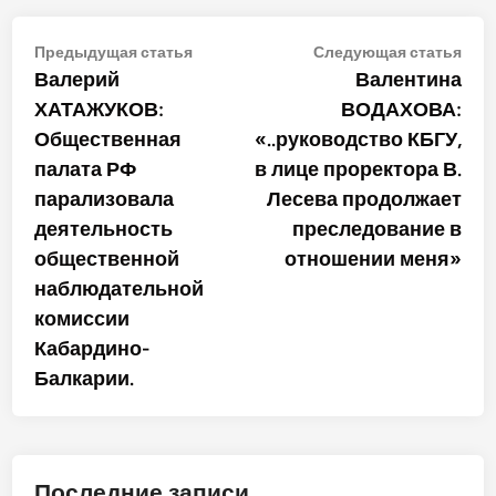
Навигация
Предыдущая
Сле
Предыдущая статья
Следующая статья
статья:
стат
Валерий
Валентина
по
ХАТАЖУКОВ:
ВОДАХОВА:
записям
Общественная
«..руководство КБГУ,
палата РФ
в лице проректора В.
парализовала
Лесева продолжает
деятельность
преследование в
общественной
отношении меня»
наблюдательной
комиссии
Кабардино-
Балкарии.
Последние записи