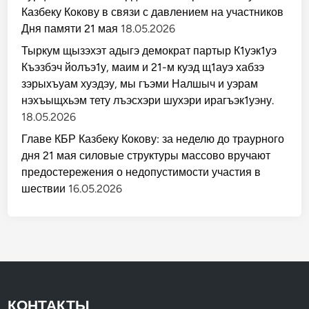
Казбеку Кокову в связи с давлением на участников
Дня памяти 21 мая
18.05.2026
Тыркум щызэхэт адыгэ демократ партыр К1уэк1уэ
Къэзбэч йолъэ1у, маим и 21-м куэд щ1ауэ хабзэ
зэрыхъуам хуэдэу, мы гъэми Налшыч и уэрам
нэхъыщхьэм тету лъэсхэри шухэри ирагъэк1уэну.
18.05.2026
Главе КБР Казбеку Кокову: за неделю до траурного
дня 21 мая силовые структуры массово вручают
предостережения о недопустимости участия в
шествии
16.05.2026
КОНТАКТЫ