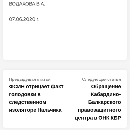
ВОДАХОВА В.А.
07.06.2020 г.
Навигация
Предыдущая
Сле
Предыдущая статья
Следующая статья
статья:
стат
ФСИН отрицает факт
Обращение
по
голодовки в
Кабардино-
записям
следственном
Балкарского
изоляторе Нальчика
правозащитного
центра в ОНК КБР