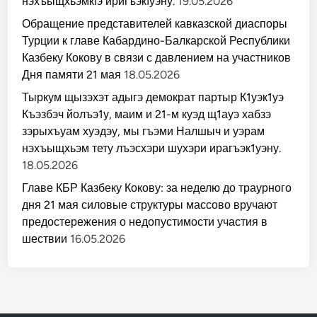
нэхъыщхьэмкIэ иригъэкIуэну.
19.05.2026
Обращение представителей кавказской диаспоры
Турции к главе Кабардино-Балкарской Республики
Казбеку Кокову в связи с давлением на участников
Дня памяти 21 мая
18.05.2026
Тыркум щызэхэт адыгэ демократ партыр К1уэк1уэ
Къэзбэч йолъэ1у, маим и 21-м куэд щ1ауэ хабзэ
зэрыхъуам хуэдэу, мы гъэми Налшыч и уэрам
нэхъыщхьэм тету лъэсхэри шухэри ирагъэк1уэну.
18.05.2026
Главе КБР Казбеку Кокову: за неделю до траурного
дня 21 мая силовые структуры массово вручают
предостережения о недопустимости участия в
шествии
16.05.2026