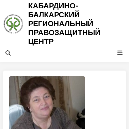
Перейти
КАБАРДИНО-
к
БАЛКАРСКИЙ
содержимому
РЕГИОНАЛЬНЫЙ
ПРАВОЗАЩИТНЫЙ
ЦЕНТР
Гла
Открыть
ме
поиск