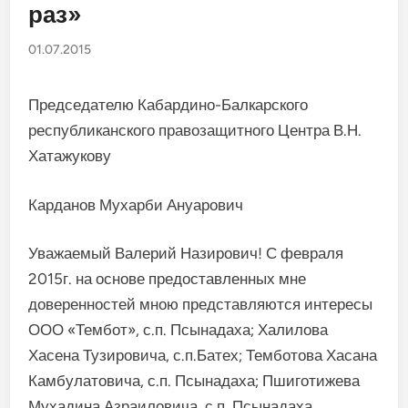
раз»
01.07.2015
Председателю Кабардино-Балкарского
республиканского правозащитного Центра В.Н.
Хатажукову
Карданов Мухарби Ануарович
Уважаемый Валерий Назирович! С февраля
2015г. на основе предоставленных мне
доверенностей мною представляются интересы
ООО «Тембот», с.п. Псынадаха; Халилова
Хасена Тузировича, с.п.Батех; Темботова Хасана
Камбулатовича, с.п. Псынадаха; Пшиготижева
Мухадина Азраиловича, с.п. Псынадаха.