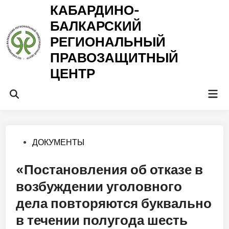
Перейти
КАБАРДИНО-
к
БАЛКАРСКИЙ
содержимому
РЕГИОНАЛЬНЫЙ
ПРАВОЗАЩИТНЫЙ
ЦЕНТР
Гла
Открыть
ме
поиск
Опубликовано
ДОКУМЕНТЫ
в
«Постановления об отказе в
возбуждении уголовного
дела повторяются буквально
в течении полугода шесть