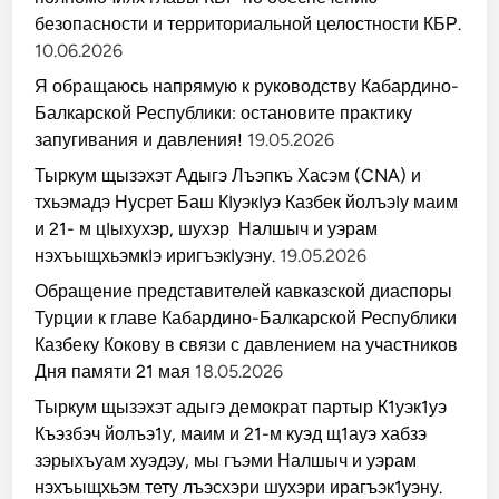
безопасности и территориальной целостности КБР.
10.06.2026
Я обращаюсь напрямую к руководству Кабардино-
Балкарской Республики: остановите практику
запугивания и давления!
19.05.2026
Тыркум щызэхэт Адыгэ Лъэпкъ Хасэм (CNA) и
тхьэмадэ Нусрет Баш КIуэкIуэ Казбек йолъэIу маим
и 21- м цIыхухэр, шухэр Налшыч и уэрам
нэхъыщхьэмкIэ иригъэкIуэну.
19.05.2026
Обращение представителей кавказской диаспоры
Турции к главе Кабардино-Балкарской Республики
Казбеку Кокову в связи с давлением на участников
Дня памяти 21 мая
18.05.2026
Тыркум щызэхэт адыгэ демократ партыр К1уэк1уэ
Къэзбэч йолъэ1у, маим и 21-м куэд щ1ауэ хабзэ
зэрыхъуам хуэдэу, мы гъэми Налшыч и уэрам
нэхъыщхьэм тету лъэсхэри шухэри ирагъэк1уэну.