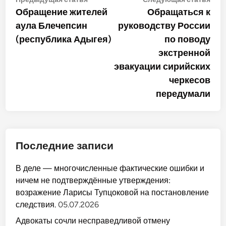
Навигация
статья:
стат
Обращение жителей
Обращаться к
по
аула Блечепсин
руководству России
записям
(республика Адыгея)
по поводу
экстренной
эвакуации сирийских
черкесов
передумали
Последние записи
В деле — многочисленные фактические ошибки и
ничем не подтверждённые утверждения:
возражение Ларисы Тупцоковой на постановление
следствия.
05.07.2026
Адвокаты сочли несправедливой отмену