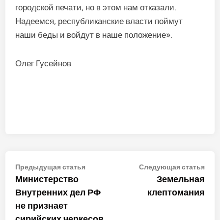
городской печати, но в этом нам отказали.
Надеем­ся, республиканские власти пой­мут
наши беды и войдут в наше положение».
Олег Гусейнов
Навигация
Предыдущая
Сле
Предыдущая статья
Следующая статья
статья:
стат
Министерство
Земельная
по
Внутренних дел РФ
клептомания
записям
не признает
сирийских черкесов