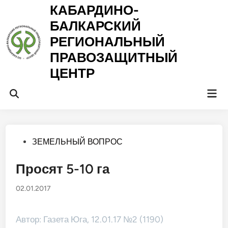
Перейти
КАБАРДИНО-
к
БАЛКАРСКИЙ
содержимому
РЕГИОНАЛЬНЫЙ
ПРАВОЗАЩИТНЫЙ
ЦЕНТР
Гла
Открыть
ме
поиск
Опубликовано
ЗЕМЕЛЬНЫЙ ВОПРОС
в
Просят 5-10 га
02.01.2017
Автор: Газета Юга, 12.01.17 №2 (1190)