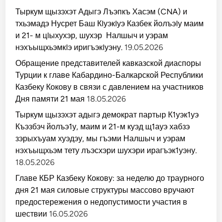
Тыркум щызэхэт Адыгэ Лъэпкъ Хасэм (CNA) и
тхьэмадэ Нусрет Баш КIуэкIуэ Казбек йолъэIу маим
и 21- м цIыхухэр, шухэр Налшыч и уэрам
нэхъыщхьэмкIэ иригъэкIуэну.
19.05.2026
Обращение представителей кавказской диаспоры
Турции к главе Кабардино-Балкарской Республики
Казбеку Кокову в связи с давлением на участников
Дня памяти 21 мая
18.05.2026
Тыркум щызэхэт адыгэ демократ партыр К1уэк1уэ
Къэзбэч йолъэ1у, маим и 21-м куэд щ1ауэ хабзэ
зэрыхъуам хуэдэу, мы гъэми Налшыч и уэрам
нэхъыщхьэм тету лъэсхэри шухэри ирагъэк1уэну.
18.05.2026
Главе КБР Казбеку Кокову: за неделю до траурного
дня 21 мая силовые структуры массово вручают
предостережения о недопустимости участия в
шествии
16.05.2026