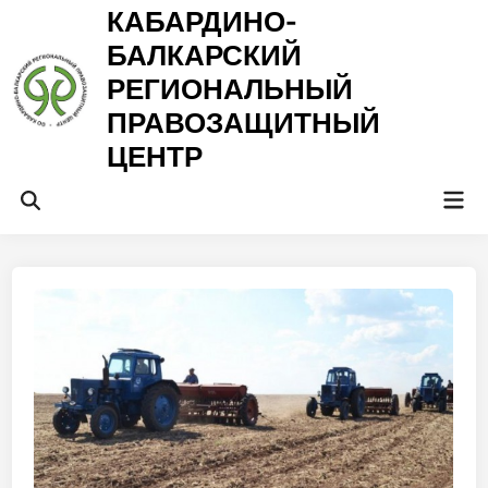
Перейти
КАБАРДИНО-
к
БАЛКАРСКИЙ
содержимому
РЕГИОНАЛЬНЫЙ
ПРАВОЗАЩИТНЫЙ
ЦЕНТР
Гла
Открыть
ме
поиск