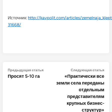
Источник:
http://kavpolit.com/articles/zemelnaja_klep
31668/
Навигация
Предыдущая
Сле
Предыдущая статья
Следующая статья
статья:
стат
Просят 5-10 га
«Практически все
по
земли села переданы
записям
отдельным
представителям
крупных бизнес-
структур»