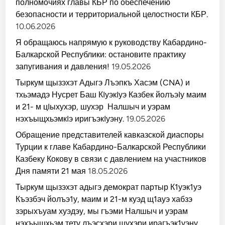
полномочиях главы КБР по обеспечению
безопасности и территориальной целостности КБР.
10.06.2026
Я обращаюсь напрямую к руководству Кабардино-
Балкарской Республики: остановите практику
запугивания и давления!
19.05.2026
Тыркум щызэхэт Адыгэ Лъэпкъ Хасэм (CNA) и
тхьэмадэ Нусрет Баш КIуэкIуэ Казбек йолъэIу маим
и 21- м цIыхухэр, шухэр Налшыч и уэрам
нэхъыщхьэмкIэ иригъэкIуэну.
19.05.2026
Обращение представителей кавказской диаспоры
Турции к главе Кабардино-Балкарской Республики
Казбеку Кокову в связи с давлением на участников
Дня памяти 21 мая
18.05.2026
Тыркум щызэхэт адыгэ демократ партыр К1уэк1уэ
Къэзбэч йолъэ1у, маим и 21-м куэд щ1ауэ хабзэ
зэрыхъуам хуэдэу, мы гъэми Налшыч и уэрам
нэхъыщхьэм тету лъэсхэри шухэри ирагъэк1уэну.