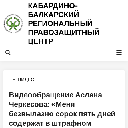
Перейти
КАБАРДИНО-
к
БАЛКАРСКИЙ
содержимому
РЕГИОНАЛЬНЫЙ
ПРАВОЗАЩИТНЫЙ
ЦЕНТР
Гла
Открыть
ме
поиск
Опубликовано
ВИДЕО
в
Видеообращение Аслана
Черкесова: «Меня
безвылазно сорок пять дней
содержат в штрафном