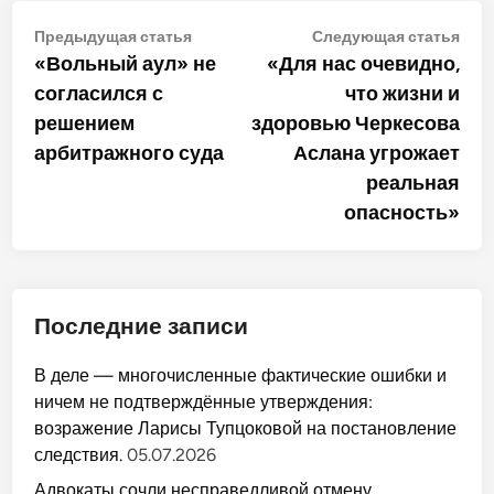
Навигация
Предыдущая
Сле
Предыдущая статья
Следующая статья
статья:
стат
«Вольный аул» не
«Для нас очевидно,
по
согласился с
что жизни и
записям
решением
здоровью Черкесова
арбитражного суда
Аслана угрожает
реальная
опасность»
Последние записи
В деле — многочисленные фактические ошибки и
ничем не подтверждённые утверждения:
возражение Ларисы Тупцоковой на постановление
следствия.
05.07.2026
Адвокаты сочли несправедливой отмену