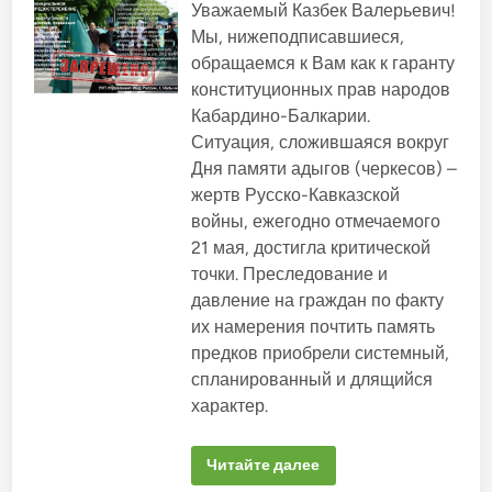
м
у
е
о
Уважаемый Казбек Валерьевич!
й
к
н
к
Р
б
I
Мы, нижеподписавшиеся,
и
р
е
э
л
ю
а
с
обращаемся к Вам как к гаранту
и
б
т
п
и
р
е
п
у
конституционных прав народов
и
к
з
а
б
г
о
Кабардино-Балкарии.
р
л
о
ъ
п
т
и
Ситуация, сложившаяся вокруг
э
в
а
ы
к
к
с
р
и
а
Дня памяти адыгов (черкесов) –
I
н
К
К
у
н
о
1
жертв Русско-Кавказской
а
э
с
у
з
о
н
войны, ежегодно отмечаемого
т
э
б
у
в
и
к
е
21 мая, достигла критической
.
и
1
к
т
у
у
точки. Преследование и
е
э
К
р
давление на граждан по факту
К
о
р
ъ
к
их намерения почтить память
и
э
о
т
з
в
предков приобрели системный,
о
б
у
р
э
спланированный и длящийся
в
и
ч
с
характер.
а
й
в
л
о
я
ь
л
з
н
ъ
и
Г
Читайте далее
о
э
с
л
й
1
д