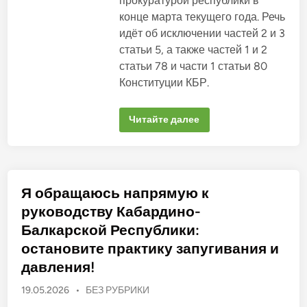
прокуратурой республики в
и
х
и
с
конце марта текущего года. Речь
Т
т
у
идёт об исключении частей 2 и 3
р
р
а
ц
статьи 5, а также частей 1 и 2
н
и
о
статьи 78 и части 1 статьи 80
и
б
р
Конституции КБР.
Ф
а
а
т
р
и
у
К
Читайте далее
л
к
о
и
а
л
с
Ш
л
ь
о
е
к
г
к
р
е
т
у
н
и
к
Я обращаюсь напрямую к
а
в
о
к
н
в
руководству Кабардино-
ф
о
о
е
е
д
Балкарской Республики:
д
з
с
е
а
т
остановите практику запугивания и
р
я
в
а
в
у
давления!
л
л
и
ь
е
п
н
О
19.05.2026
•
БЕЗ РУБРИКИ
н
а
ы
и
р
п