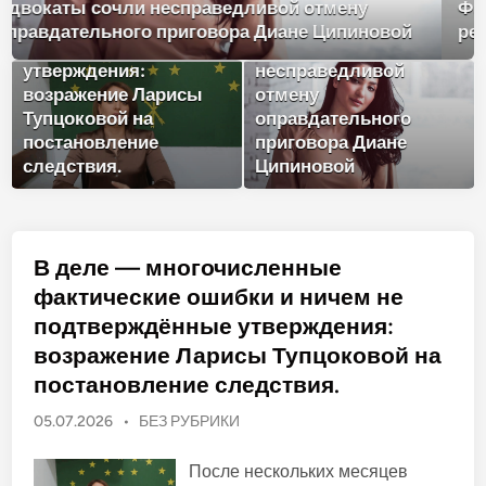
Фарука Шогена к федеральным и
ничем не
республиканским властям.
подтверждённые
Адвокаты сочли
утверждения:
несправедливой
возражение Ларисы
отмену
Тупцоковой на
оправдательного
постановление
приговора Диане
следствия.
Ципиновой
В деле — многочисленные
фактические ошибки и ничем не
подтверждённые утверждения:
возражение Ларисы Тупцоковой на
постановление следствия.
О
05.07.2026
•
БЕЗ РУБРИКИ
п
у
После нескольких месяцев