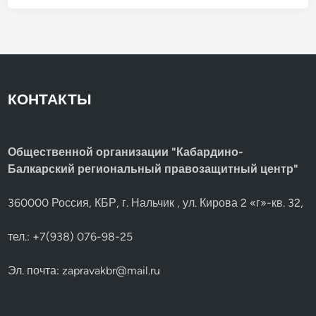
о
у
п
э
у
н
с
у
т
.
и
м
о
с
т
КОНТАКТЫ
и
у
ч
а
с
т
Общественной организации "Кабардино-
и
Балкарский региональный правозащитный центр"
я
в
ш
е
360000 Россия, КБР, г. Нальчик , ул. Кирова 2 «г»-кв. 32,
с
т
в
тел.: +7(938) 076-98-25
и
и
Эл. почта:
zapravakbr@mail.ru