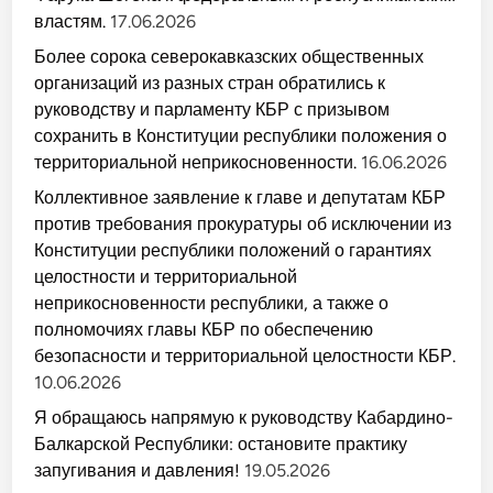
а
а
а
у
властям.
17.06.2026
м
я
р
х
н
у
Более сорока северокавказских общественных
о
э
г
организаций из разных стран обратились к
д
о
э
руководству и парламенту КБР с призывом
д
у
н
,
сохранить в Конституции республики положения о
я
м
2
территориальной неприкосновенности.
16.06.2026
ы
1
г
м
ъ
Коллективное заявление к главе и депутатам КБР
а
э
я
против требования прокуратуры об исключении из
м
с
и
и
Конституции республики положений о гарантиях
Н
л
а
целостности и территориальной
о
л
в
ш
неприкосновенности республики, а также о
ы
ы
е
полномочиях главы КБР по обеспечению
ч
с
и
безопасности и территориальной целостности КБР.
т
у
р
э
10.06.2026
у
р
к
а
Я обращаюсь напрямую к руководству Кабардино-
т
м
у
н
Балкарской Республики: остановите практику
р
э
ы
запугивания и давления!
19.05.2026
х
м
ъ