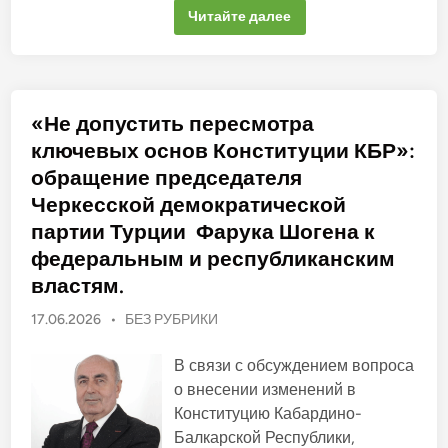
и
А
Читайте далее
и
д
н
в
и
о
ч
к
е
а
м
т
н
ы
«Не допустить пересмотра
е
с
п
о
ключевых основ Конституции КБР»:
о
ч
д
л
обращение председателя
т
и
в
н
Черкесской демократической
е
е
р
с
партии Турции Фарука Шогена к
ж
п
д
р
федеральным и республиканским
ё
а
н
в
властям.
н
е
ы
д
е
О
17.06.2026
•
БЕЗ РУБРИКИ
л
у
и
п
т
в
в
у
В связи с обсуждением вопроса
о
е
й
б
р
о внесении изменений в
о
ж
л
т
Конституцию Кабардино-
д
м
и
е
е
Балкарской Республики,
н
к