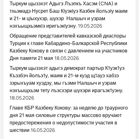
а
ы
Тыркум щызэхэт Адыгэ Лъэпкъ Хасэм (CNA) и
с
щ
с
тхьэмадэ Нусрет Баш КIуэкIуэ Казбек йолъэIу маим
х
о
ь
в
и 21- м цIыхухэр, шухэр Налшыч и уэрам
э
о
м
нэхъыщхьэмкIэ иригъэкIуэну.
19.05.2026
в
т
р
е
у
Обращение представителей кавказской диаспоры
т
ч
у
Турции к главе Кабардино-Балкарской Республики
а
л
ю
ъ
Казбеку Кокову в связи с давлением на участников
т
э
п
Дня памяти 21 мая
18.05.2026
с
р
х
е
э
Тыркум щызэхэт адыгэ демократ партыр К1уэк1уэ
д
р
о
Къэзбэч йолъэ1у, маим и 21-м куэд щ1ауэ хабзэ
и
с
ш
зэрыхъуам хуэдэу, мы гъэми Налшыч и уэрам
т
у
е
х
нэхъыщхьэм тету лъэсхэри шухэри ирагъэк1уэну.
р
э
е
18.05.2026
р
ж
и
е
и
Главе КБР Казбеку Кокову: за неделю до траурного
н
р
и
дня 21 мая силовые структуры массово вручают
а
я
г
о
предостережения о недопустимости участия в
ъ
н
э
шествии
16.05.2026
е
к
д
1