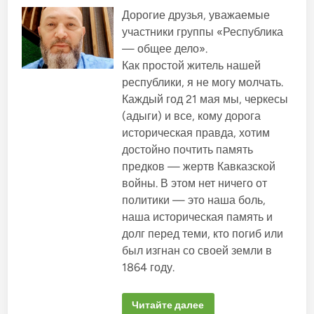
м
е
л
и
у
к
Дорогие друзья, уважаемые
а
р
г
м
б
е
участники группы «Республика
л
е
с
л
а
н
— общее дело».
п
в
т
и
у
е
у
Как простой житель нашей
б
к
и
К
л
республики, я не могу молчать.
д
Б
о
и
е
Р
Каждый год 21 мая мы, черкесы
к
в
п
с
а
у
п
а
(адыги) и все, кому дорога
н
т
р
с
н
а
историческая правда, хотим
и
к
т
з
о
и
достойно почтить память
а
ы
м
в
м
в
предков — жертв Кавказской
в
К
о
л
Б
м
войны. В этом нет ничего от
а
Р
с
с
политики — это наша боль,
п
о
т
р
х
наша историческая память и
я
о
р
м
т
а
долг перед теми, кто погиб или
.
и
н
в
был изгнан со своей земли в
и
т
т
1864 году.
р
ь
е
в
б
К
о
о
Я
Читайте далее
в
н