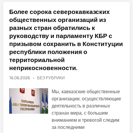
п
и
о
у
п
с
с
и
Более сорока северокавказских
т
т
н
а
и
о
общественных организаций из
н
т
в
о
ь
о
разных стран обратились к
в
п
й
л
е
руководству и парламенту КБР с
е
р
н
е
призывом сохранить в Конституции
и
с
е
м
республики положения о
с
о
л
т
территориальной
е
р
д
неприкосновенности.
а
с
к
т
л
в
О
16.06.2026
•
БЕЗ РУБРИКИ
ю
и
ч
п
я
е
.
у
Мы, кавказские общественные
в
ы
б
организации, осуществляющие
х
л
о
деятельность в различных
с
и
н
странах мира, с большим
к
о
вниманием и тревогой следим
в
о
К
за последними
в
о