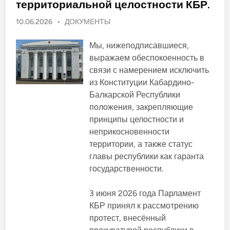
е
территориальной целостности КБР.
и
л
х
я
о
О
10.06.2026
•
ДОКУМЕНТЫ
Ч
б
е
п
щ
р
е
у
к
Мы, нижеподписавшиеся,
с
е
б
т
выражаем обеспокоенность в
с
в
л
с
е
связи с намерением исключить
к
и
н
о
из Конституции Кабардино-
н
к
й
ы
д
Балкарской Республики
о
х
е
о
положения, закрепляющие
в
м
р
о
а
г
принципы целостности и
к
а
н
р
неприкосновенности
н
а
о
и
территории, а также статус
т
з
в
и
а
главы республики как гаранта
ч
ц
е
государственности.
и
с
й
к
и
о
з
3 июня 2026 года Парламент
й
р
п
а
КБР принял к рассмотрению
а
з
р
протест, внесённый
н
т
ы