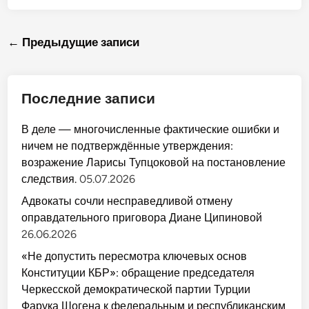
а
ц
у
а
в
е
,
в
е
л
м
л
К
о
а
е
Навигация
Б
← Предыдущие записи
с
и
н
Р
т
м
и
К
по
н
и
е
а
о
2
м
з
с
1
записям
н
б
т
-
а
Последние записи
е
и
м
у
к
К
к
ч
у
Б
у
а
К
В деле — многочисленные фактические ошибки и
Р
э
с
о
.
д
т
ничем не подтверждённые утверждения:
к
щ
н
о
1
и
возражение Ларисы Тупцоковой на постановление
в
а
к
у
следствия.
05.07.2026
у
о
:
э
в
з
х
Д
Адвокаты сочли несправедливой отмену
а
а
н
н
оправдательного приговора Диане Ципиновой
б
я
е
з
п
д
26.06.2026
э
а
е
з
м
л
«Не допустить пересмотра ключевых основ
э
я
ю
р
т
д
Конституции КБР»: обращение председателя
ы
и
о
х
2
Черкесской демократической партии Турции
т
ъ
1
р
у
Фарука Шогена к федеральным и республиканским
м