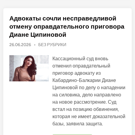
е
—
м
н
Адвокаты сочли несправедливой
о
г
отмену оправдательного приговора
о
ч
Диане Ципиновой
и
с
О
л
26.06.2026
•
БЕЗ РУБРИКИ
е
п
н
у
н
Кассационный суд вновь
ы
б
отменил оправдательный
е
л
ф
приговор адвокату из
а
и
к
Кабардино-Балкарии Диане
к
т
и
Ципиновой по делу о нападении
о
ч
на силовика, дело направлено
в
е
с
а
на новое рассмотрение. Суд
к
н
и
встал на позицию обвинения,
е
о
которая не имеет доказательной
о
в
ш
базы, заявила защита.
и
б
к