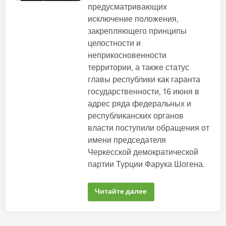
н
и
предусматривающих
у
о
я
о
:
исключение положения,
в
п
в
р
а
закрепляющего принципы
о
а
з
н
целостности и
в
р
д
о
а
неприкосновенности
а
ж
в
т
территории, а также статус
е
е
н
л
главы республики как гаранта
и
ь
е
государственности, 16 июня в
н
Л
о
а
адрес ряда федеральных и
г
р
о
республиканских органов
и
п
с
власти поступили обращения от
р
ы
и
Т
имени председателя
г
у
о
Черкесской демократической
п
в
ц
о
партии Турции Фарука Шогена.
о
р
к
а
о
Д
в
«
и
Читайте далее
о
Н
а
й
е
н
н
д
е
а
о
Ц
п