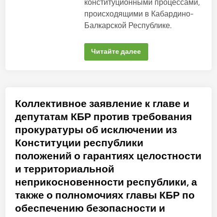
н
а
конституционными процессами,
с
н
происходящими в Кабардино-
т
и
о
Балкарской Республике.
т
в
у
ц
и
Б
Читайте далее
и
о
К
л
Б
е
Р
е
»
с
:
о
о
р
Коллективное заявление к главе и
б
о
р
к
депутатам КБР против требования
а
а
щ
с
прокуратуры об исключении из
е
е
н
в
Конституции республики
и
е
е
р
положений о гарантиях целостности
п
о
р
к
и территориальной
е
а
д
в
неприкосновенности республики, а
с
к
е
также о полномочиях главы КБР по
а
д
з
а
обеспечению безопасности и
с
т
к