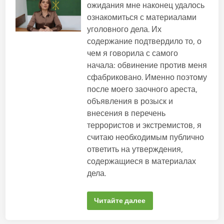
б
ожидания мне наконец удалось
л
ознакомиться с материалами
и
уголовного дела. Их
к
содержание подтвердило то, о
о
чем я говорила с самого
в
а
начала: обвинение против меня
н
сфабриковано. Именно поэтому
о
после моего заочного ареста,
в
объявления в розыск и
внесения в перечень
террористов и экстремистов, я
считаю необходимым публично
ответить на утверждения,
содержащиеся в материалах
дела.
В
Читайте далее
д
е
л